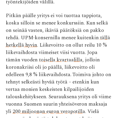
työntekijöiden välillä.
Pitkän päälle yritys ei voi tuottaa tappiota,
koska silloin se menee konkurssiin. Kun selkä
on seinää vasten, ikäviä päätöksiä on pakko
tehdä. UPM-konsernilla menee kuitenkin
tällä
hetkellä hyvin
. Liikevoitto on ollut reilu 10 %
liikevaihdosta viimeiset viisi vuotta. Jopa
tämän vuoden
toisella kvartaalilla
, jolloin
koronakriisi oli jo päällä, liikevoitto oli
edelleen 9,8 % liikevaihdosta. Toimiva johto on
tehnyt selkeästi hyvää työtä – etenkin kun
vertaa monien keskeisten kilpailijoiden
talouskehitykseen. Seurauksena yritys oli viime
vuonna Suomen suurin yhteisöveron maksaja
yli
200 miljoonan euron veropotilla
. Vielä