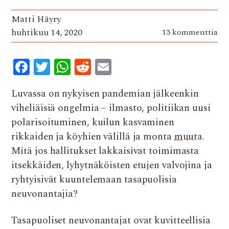
Matti Häyry
huhtikuu 14, 2020
13 kommenttia
F
T
W
R
E
ac
w
h
e
m
Luvassa on nykyisen pandemian jälkeenkin
e
it
at
d
ai
viheliäisiä ongelmia – ilmasto, politiikan uusi
b
te
s
di
l
polarisoituminen, kuilun kasvaminen
o
r
A
t
rikkaiden ja köyhien välillä ja monta
muuta
.
o
p
Mitä jos hallitukset lakkaisivat toimimasta
k
p
itsekkäiden, lyhytnäköisten etujen valvojina ja
ryhtyisivät kuuntelemaan tasapuolisia
neuvonantajia?
Tasapuoliset neuvonantajat ovat kuvitteellisia