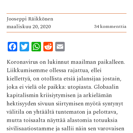
Jooseppi Räikkönen
maaliskuu 20, 2020
34 kommenttia
F
T
W
R
E
ac
w
h
e
m
Koronavirus on lukinnut maailman paikalleen.
e
it
at
d
ai
Liikkumisemme ollessa rajattua, ellei
b
te
s
di
l
kiellettyä, on otollista etsiä jalansijaa jostain,
o
r
A
t
joka ei vielä ole paikka: utopiasta. Globaalin
o
p
kapitalismin kriisiytymisen ja arkielämän
k
p
hektisyyden sivuun siirtymisen myötä syntynyt
välitila on yhtäältä tuntematon ja pelottava,
mutta toisaalta näyttää alastomia totuuksia
sivilisaatiostamme ja sallii näin sen varovaisen