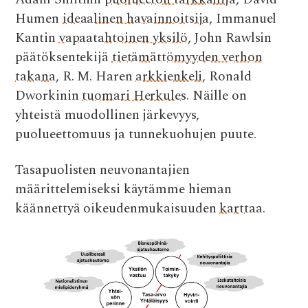
Humen
ideaalinen havainnoitsija
, Immanuel
Kantin
vapaatahtoinen yksilö
, John Rawlsin
päätöksentekijä
tietämättömyyden verhon
takana
, R. M. Haren
arkkienkeli
, Ronald
Dworkinin
tuomari Herkules
. Näille on
yhteistä muodollinen järkevyys,
puolueettomuus ja tunnekuohujen puute.
Tasapuolisten neuvonantajien
määrittelemiseksi käytämme hieman
käännettyä oikeudenmukaisuuden
karttaa
.