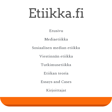
Skip
Etiikka.fi
to
main
content
Skip
Etusivu
Menu
to
Mediaetiikka
content
Sosiaalisen median etiikka
Viestinnän etiikka
Tutkimusetiikka
Etiikan teoria
Essays and Cases
Kirjoittajat