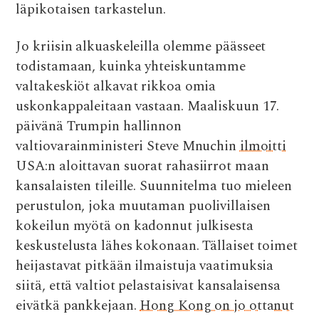
läpikotaisen tarkastelun.
Jo kriisin alkuaskeleilla olemme päässeet
todistamaan, kuinka yhteiskuntamme
valtakeskiöt alkavat rikkoa omia
uskonkappaleitaan vastaan. Maaliskuun 17.
päivänä Trumpin hallinnon
valtiovarainministeri Steve Mnuchin
ilmoitti
USA:n aloittavan suorat rahasiirrot maan
kansalaisten tileille. Suunnitelma tuo mieleen
perustulon, joka muutaman puolivillaisen
kokeilun myötä on kadonnut julkisesta
keskustelusta lähes kokonaan. Tällaiset toimet
heijastavat pitkään ilmaistuja vaatimuksia
siitä, että valtiot pelastaisivat kansalaisensa
eivätkä pankkejaan.
Hong Kong on jo ottanut