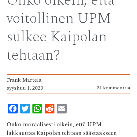
Onko oikein, että
o
p
voitollinen UPM
k
p
sulkee Kaipolan
tehtaan?
Frank Martela
syyskuu 1, 2020
31 kommenttia
F
T
W
R
E
ac
w
h
e
m
Onko moraalisesti oikein, että UPM
e
it
at
d
ai
lakkauttaa Kaipolan tehtaan säästääkseen