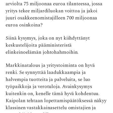
b
te
s
di
l
arviolta 75 miljoonaa euroa tilanteessa, jossa
o
r
A
t
yritys tekee miljardiluokan voittoa ja jakoi
o
p
juuri osakkeenomistajilleen 700 miljoonaa
k
p
euroa osinkoina?
Siinä kysymys, joka on nyt kiihdyttänyt
keskustelijoita pääministeristä
elinkeinoelämän johtohahmoihin.
Markkinatalous ja yritystoiminta on hyvä
renki. Se synnyttää laadukkaampia ja
halvempia tuotteita ja palveluita, se luo
työpaikkoja ja verotuloja. Avainkysymys
kuitenkin on, kenelle tämä hyvä kohdentuu.
Kaipolan tehtaan lopettamispäätöksessä näkyy
klassinen vastakkainasettelu omistajien ja