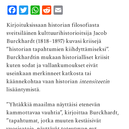
F
T
W
R
E
ac
w
h
e
m
Kirjoituksissaan historian filosofiasta
e
it
at
d
ai
sveitsiläinen kulttuurihistorioitsija Jacob
b
te
s
di
l
Burckhardt (1818–1897) kuvasi kriisejä
o
r
A
t
”historian tapahtumien kiihdyttämiseksi”.
o
p
Burckhardtin mukaan historialliset kriisit
k
p
kuten sodat ja vallankumoukset eivät
useinkaan merkinneet katkosta tai
käännekohtaa vaan historian
intensiteetin
lisääntymistä.
”Yhtäkkiä maailma näyttäisi etenevän
kammottavaa vauhtia”, kirjoittaa Burckhardt,
”tapahtumat, jotka muuten kestäisivät
vuosisatoja, näyttävät toteutuvan nyt