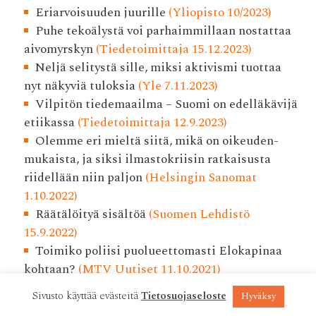
Eriarvoisuuden juurille
(Yliopisto 10/2023)
Puhe tekoälystä voi parhaimmillaan nostattaa
aivomyrskyn
(Tiedetoimittaja 15.12.2023)
Neljä selitystä sille, miksi aktivismi tuottaa
nyt näkyviä tuloksia
(Yle 7.11.2023)
Vilpitön tiedemaailma – Suomi on edelläkävijä
etiikassa
(Tiedetoimittaja 12.9.2023)
Olemme eri mieltä siitä, mikä on oikeuden­
mukaista, ja siksi ilmasto­kriisin ratkaisusta
riidellään niin paljon
(Helsingin Sanomat
1.10.2022)
Räätälöityä sisältöä
(Suomen Lehdistö
15.9.2022)
Toimiko poliisi puolueettomasti Elokapinaa
kohtaan?
(MTV Uutiset 11.10.2021)
Miksei Elokapina käytä tavanomaisia
Sivusto käyttää evästeitä
Tietosuojaseloste
Hyväksy
edustuksellisen demokratian keinoja?
(Helsingin