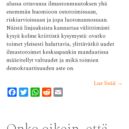
alussa ottavansa ilmastonmuutoksen yhä
enemmän huomioon ostotoimissaan,
riskiarvioissaan ja jopa luotonannossaan.
Näistä linjauksista kannattaa välittömästi
kysyä kolme kriittistä kysymystä: ovatko
toimet yleisesti haluttavia, ylittävätkö uudet
ilmastotoimet keskuspankin mandaatissa
määritellyt valtuudet ja mikä toimien
demokraattisuuden aste on.
Lue lisää
→
F
T
W
R
E
ac
w
h
e
m
e
it
at
d
ai
b
te
s
di
l
o
r
A
t