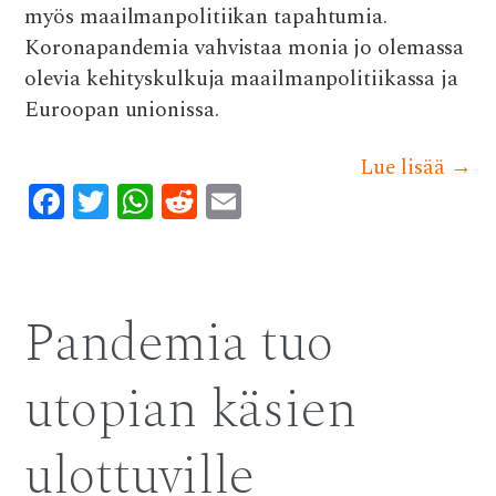
myös maailmanpolitiikan tapahtumia.
Koronapandemia vahvistaa monia jo olemassa
olevia kehityskulkuja maailmanpolitiikassa ja
Euroopan unionissa.
Lue lisää
→
F
T
W
R
E
ac
w
h
e
m
e
it
at
d
ai
b
te
s
di
l
Pandemia tuo
o
r
A
t
o
p
utopian käsien
k
p
ulottuville