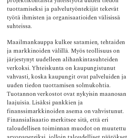
projektikohtaista yhteistyötä uuden tiedon
tuottamiseksi ja palvelutyöntekijät tekevät
työtä ihmisten ja organisaatioiden välisissä
suhteissa.
Maailmankauppa kulkee satamien, tehtaiden
ja markkinoiden välillä. Myös teollisuus on
järjestynyt uudelleen alihankintasuhteiden
verkoksi. Yhteiskunta on kaupungistunut
vahvasti, koska kaupungit ovat palveluiden ja
uuden tiedon tuottamisen solmukohtia.
Tuotannon verkostot ovat nykyisin maanosan
laajuisia. Lisäksi pankkien ja
finanssimarkkinoiden asema on vahvistunut.
Finansialisaatio merkitsee sitä, että eri
taloudellisen toiminnan muodot on muutettu
arvopapereiksi, jolloin taloudelliset päätökset