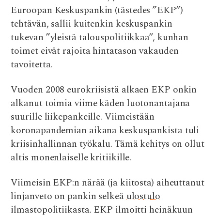
o
p
Euroopan Keskuspankin (tästedes ”EKP”)
k
p
tehtävän, sallii kuitenkin keskuspankin
tukevan ”yleistä talouspolitiikkaa”, kunhan
toimet eivät rajoita hintatason vakauden
tavoitetta.
Vuoden 2008 eurokriisistä alkaen EKP onkin
alkanut toimia viime käden luotonantajana
suurille liikepankeille. Viimeistään
koronapandemian aikana keskuspankista tuli
kriisinhallinnan työkalu. Tämä kehitys on ollut
altis monenlaiselle kritiikille.
Viimeisin EKP:n närää (ja kiitosta) aiheuttanut
linjanveto on pankin selkeä
ulostulo
ilmastopolitiikasta. EKP ilmoitti heinäkuun