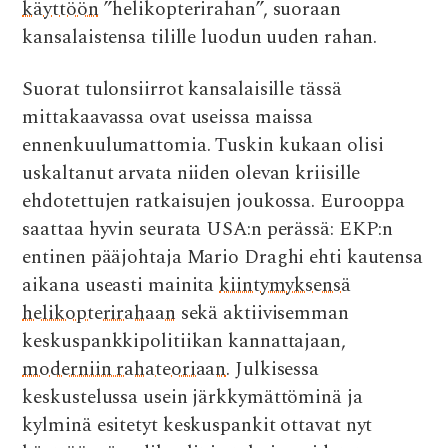
käyttöön
”helikopterirahan”, suoraan
kansalaistensa tilille luodun uuden rahan.
Suorat tulonsiirrot kansalaisille tässä
mittakaavassa ovat useissa maissa
ennenkuulumattomia. Tuskin kukaan olisi
uskaltanut arvata niiden olevan kriisille
ehdotettujen ratkaisujen joukossa. Eurooppa
saattaa hyvin seurata USA:n perässä: EKP:n
entinen pääjohtaja Mario Draghi ehti kautensa
aikana useasti mainita
kiintymyksensä
helikopterirahaan
sekä aktiivisemman
keskuspankkipolitiikan kannattajaan,
moderniin rahateoriaan
. Julkisessa
keskustelussa usein järkkymättöminä ja
kylminä esitetyt keskuspankit ottavat nyt