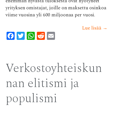
enemmän hyvästä tuloksesta ovat hyötyneet
yrityksen omistajat, joille on maksettu osinkoa
viime vuosina yli 600 miljoonaa per vuosi.
Lue lisää
→
F
T
W
R
E
ac
w
h
e
m
e
it
at
d
ai
b
te
s
di
l
Verkostoyhteiskun
o
r
A
t
o
p
nan elitismi ja
k
p
populismi