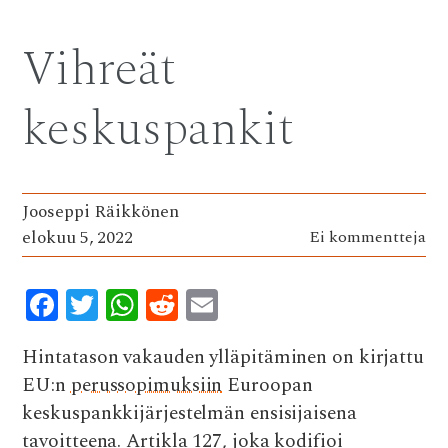
e
it
at
d
ai
b
te
s
di
l
Vihreät
o
r
A
t
o
p
keskuspankit
k
p
Jooseppi Räikkönen
elokuu 5, 2022
Ei kommentteja
F
T
W
R
E
ac
w
h
e
m
Hintatason vakauden ylläpitäminen on kirjattu
e
it
at
d
ai
EU:n
perussopimuksiin
Euroopan
b
te
s
di
l
keskuspankkijärjestelmän ensisijaisena
o
r
A
t
tavoitteena. Artikla 127, joka kodifioi