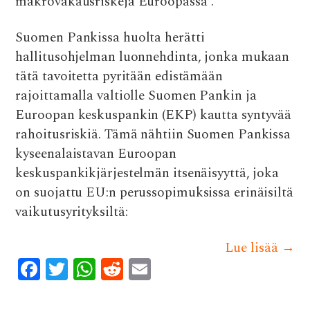
makrovakausriskejä Euroopassa”.
Suomen Pankissa huolta herätti
hallitusohjelman luonnehdinta, jonka mukaan
tätä tavoitetta pyritään edistämään
rajoittamalla valtiolle Suomen Pankin ja
Euroopan keskuspankin (EKP) kautta syntyvää
rahoitusriskiä. Tämä nähtiin Suomen Pankissa
kyseenalaistavan Euroopan
keskuspankikjärjestelmän itsenäisyyttä, joka
on suojattu EU:n perussopimuksissa erinäisiltä
vaikutusyrityksiltä:
Lue lisää
→
F
T
W
R
E
ac
w
h
e
m