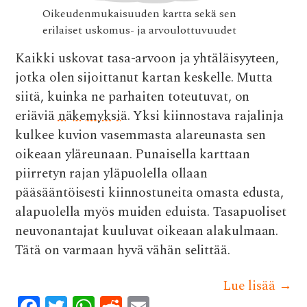
Oikeudenmukaisuuden kartta sekä sen
erilaiset uskomus- ja arvoulottuvuudet
Kaikki uskovat tasa-arvoon ja yhtäläisyyteen,
jotka olen sijoittanut kartan keskelle. Mutta
siitä, kuinka ne parhaiten toteutuvat, on
eriäviä
näkemyksiä
. Yksi kiinnostava rajalinja
kulkee kuvion vasemmasta alareunasta sen
oikeaan yläreunaan. Punaisella karttaan
piirretyn rajan yläpuolella ollaan
pääsääntöisesti kiinnostuneita omasta edusta,
alapuolella myös muiden eduista. Tasapuoliset
neuvonantajat kuuluvat oikeaan alakulmaan.
Tätä on varmaan hyvä vähän selittää.
Lue lisää
→
F
T
W
R
E