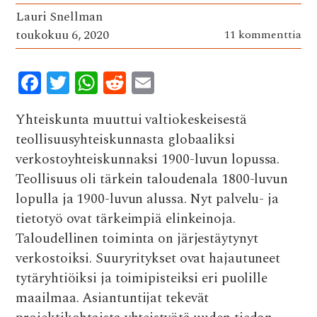
Lauri Snellman
toukokuu 6, 2020
11 kommenttia
F
T
W
R
E
ac
w
h
e
m
Yhteiskunta muuttui valtiokeskeisestä
e
it
at
d
ai
teollisuusyhteiskunnasta globaaliksi
b
te
s
di
l
verkostoyhteiskunnaksi 1900-luvun lopussa.
o
r
A
t
Teollisuus oli tärkein taloudenala 1800-luvun
o
p
lopulla ja 1900-luvun alussa. Nyt palvelu- ja
k
p
tietotyö ovat tärkeimpiä elinkeinoja.
Taloudellinen toiminta on järjestäytynyt
verkostoiksi. Suuryritykset ovat hajautuneet
tytäryhtiöiksi ja toimipisteiksi eri puolille
maailmaa. Asiantuntijat tekevät