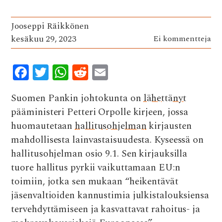
Jooseppi Räikkönen
kesäkuu 29, 2023
Ei kommentteja
F
T
W
R
E
ac
w
h
e
m
Suomen Pankin johtokunta on
lähettänyt
e
it
at
d
ai
pääministeri Petteri Orpolle kirjeen, jossa
b
te
s
di
l
huomautetaan
hallitusohjelman
kirjausten
o
r
A
t
mahdollisesta lainvastaisuudesta. Kyseessä on
o
p
hallitusohjelman osio 9.1. Sen kirjauksilla
k
p
tuore hallitus pyrkii vaikuttamaan EU:n
toimiin, jotka sen mukaan “heikentävät
jäsenvaltioiden kannustimia julkistalouksiensa
tervehdyttämiseen ja kasvattavat rahoitus- ja