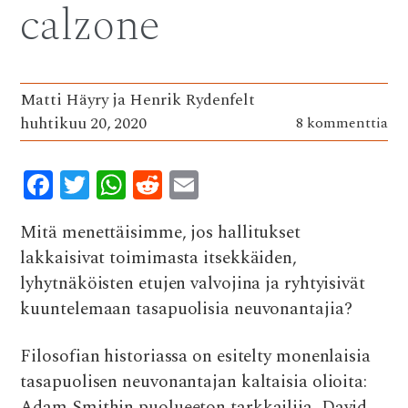
calzone
Matti Häyry ja Henrik Rydenfelt
huhtikuu 20, 2020
8 kommenttia
F
T
W
R
E
ac
w
h
e
m
Mitä menettäisimme, jos hallitukset
e
it
at
d
ai
lakkaisivat toimimasta itsekkäiden,
b
te
s
di
l
lyhytnäköisten etujen valvojina ja ryhtyisivät
o
r
A
t
kuuntelemaan tasapuolisia neuvonantajia?
o
p
k
p
Filosofian historiassa on esitelty monenlaisia
tasapuolisen neuvonantajan kaltaisia olioita:
Adam Smithin
puolueeton tarkkailija
, David