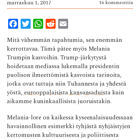
marraskuu 1, 2017
16 kommenttia
F
T
W
R
E
ac
w
h
e
m
Mitä vähemmän tapahtumia, sen enemmän
e
it
at
d
ai
kerrottavaa. Tämä pätee myös Melania
b
te
s
di
l
Trumpin kasvoihin. Trump-järkytystä
o
r
A
t
hoidetaan mediassa lukemalla presidentin
o
p
puolison ilmeettömistä kasvoista tarinoita,
k
p
jotka ovat tuttuja niin Tuhannesta ja yhdestä
yöstä,
eurooppalaisista kansansaduista
kuin
aikamme kuninkaallisista juoruistakin.
Melania-lore on kaikessa kyseenalaisuudessaan
havainnollinen esimerkki tyhjästä nyhjäistyjen
kertomusten kulttuurisesta ja poliittisesta