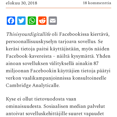
elokuu 30, 2018
18 kommenttia
F
T
W
R
E
ac
w
h
e
m
Thisisyourdigitallife
oli Facebookissa kiertävä,
e
it
at
d
ai
persoonallisuuskyselyn tarjoava sovellus. Se
b
te
s
di
l
keräsi tietoja paitsi käyttäjistään, myös näiden
o
r
A
t
Facebook-kavereista – näiltä kysymättä. Yhden
o
p
ainoan sovelluksen välityksellä ainakin 87
k
p
miljoonan Facebookin käyttäjien tietoja päätyi
verkon vaalikampanjoinnissa konsultoineelle
Cambridge Analyticalle.
Kyse ei ollut tietovuodosta vaan
ominaisuudesta. Sosiaalisen median palvelut
antoivat sovelluskehittäjille suuret vapaudet