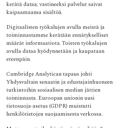
kerätä dataa; vastineeksi palvelut saivat
kaipaamaansa sisältöä.
Digitaalisten työkalujen avulla meistä ja
toiminnastamme kerätään ennätykselliset
määrät informaatiota. Toisten työkalujen
avulla dataa hyödynnetään ja kaupataan
eteenpäin.
Cambridge Analytican tapaus johti
Yhdysvaltain senaatin ja edustajainhuoneen
tutkintoihin sosiaalisen median jättien
toiminnasta. Euroopan unionin uusi
tietosuoja-asetus (GDPR) muistutti
henkilötietojen suojaamisesta verkossa.