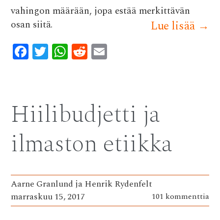
vahingon määrään, jopa estää merkittävän
osan siitä.
Lue lisää
→
F
T
W
R
E
ac
w
h
e
m
e
it
at
d
ai
b
te
s
di
l
Hiilibudjetti ja
o
r
A
t
o
p
ilmaston etiikka
k
p
Aarne Granlund ja Henrik Rydenfelt
marraskuu 15, 2017
101 kommenttia