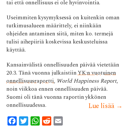
tai että onnellisuus ei ole hyvinvointia.
Useimmiten kysymyksessä on kuitenkin oman
tutkimusalueen määrittely, ei niinkään
ohjeiden antaminen siitä, miten ko. termejä
tulisi aihepiiriä koskevissa keskusteluissa
käyttää.
Kansainvälistä onnellisuuden päivää vietetään
20.3. Tänä vuonna julkaistiin
YK:n vuotuinen
onnellisuusraportti
,
World Happiness Report
,
noin viikkoa ennen onnellisuuden päivää.
Suomi oli tänä vuonna raportin ykkönen
onnellisuudessa.
Lue lisää
→
F
T
W
R
E