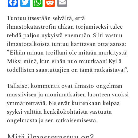
F
T
W
R
E
ac
w
h
e
m
Tuntuu itsestään selvältä, että
e
it
at
d
ai
ilmastokatastrofin uhkan torjumiseksi tulee
b
te
s
di
l
tehdä paljon nykyistä enemmän. Silti vastuu
o
r
A
t
ilmastotalkoista tuntuu karttavan ottajaansa:
o
p
”Eihän minun teoillani ole mitään merkitystä!
k
p
Miksi minä, kun eihän nuo muutkaan! Kyllä
todellisten saastuttajien on tämä ratkaistava!”.
Tällaiset kommentit ovat ilmasto-ongelman
massiivisen ja monimutkaisen luonteen vuoksi
ymmärrettäviä. Ne eivät kuitenkaan kelpaa
syyksi välttää henkilökohtaista vastuuta
ongelmasta ja sen ratkaisemisesta.
Mitä ilmastovastuu on?