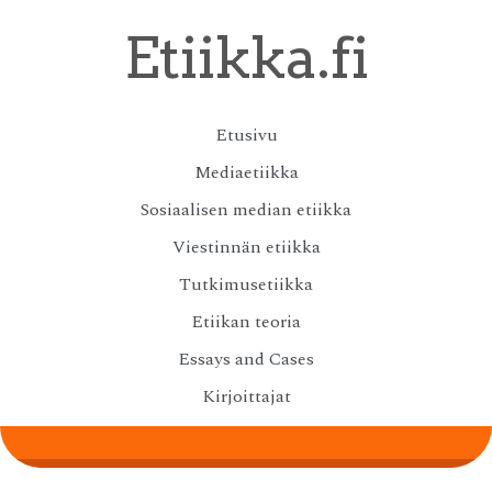
Skip
Etiikka.fi
to
main
content
Skip
Etusivu
Menu
to
Mediaetiikka
content
Sosiaalisen median etiikka
Viestinnän etiikka
Tutkimusetiikka
Etiikan teoria
Essays and Cases
Kirjoittajat