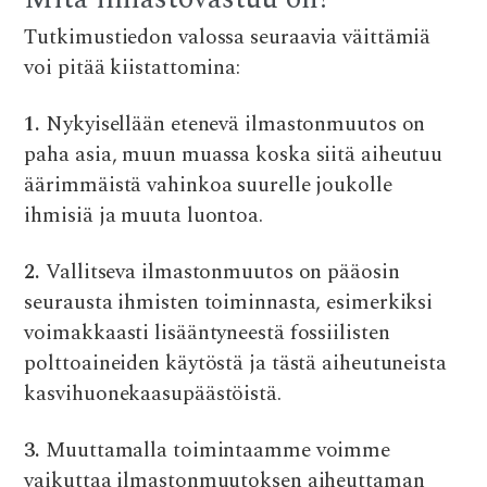
Tutkimustiedon valossa seuraavia väittämiä
voi pitää kiistattomina:
1.
Nykyisellään etenevä ilmastonmuutos on
paha asia, muun muassa koska siitä aiheutuu
äärimmäistä vahinkoa suurelle joukolle
ihmisiä ja muuta luontoa.
2.
Vallitseva ilmastonmuutos on pääosin
seurausta ihmisten toiminnasta, esimerkiksi
voimakkaasti lisääntyneestä fossiilisten
polttoaineiden käytöstä ja tästä aiheutuneista
kasvihuonekaasupäästöistä.
3.
Muuttamalla toimintaamme voimme
vaikuttaa ilmastonmuutoksen aiheuttaman