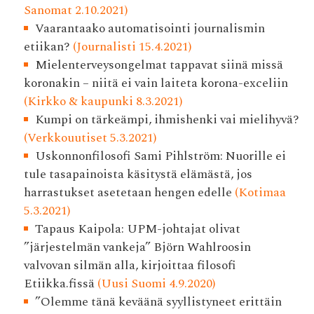
Sanomat 2.10.2021)
Vaarantaako automatisointi journalismin
etiikan?
(Journalisti 15.4.2021)
Mielenterveysongelmat tappavat siinä missä
koronakin – niitä ei vain laiteta korona-exceliin
(Kirkko & kaupunki 8.3.2021)
Kumpi on tärkeämpi, ihmishenki vai mielihyvä?
(Verkkouutiset 5.3.2021)
Uskonnonfilosofi Sami Pihlström: Nuorille ei
tule tasapainoista käsitystä elämästä, jos
harrastukset asetetaan hengen edelle
(Kotimaa
5.3.2021)
Tapaus Kaipola: UPM-johtajat olivat
”järjestelmän vankeja” Björn Wahlroosin
valvovan silmän alla, kirjoittaa filosofi
Etiikka.fissä
(Uusi Suomi 4.9.2020)
”Olemme tänä keväänä syyllistyneet erittäin