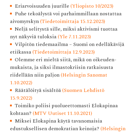
Eriarvoisuuden juurille
(Yliopisto 10/2023)
Puhe tekoälystä voi parhaimmillaan nostattaa
aivomyrskyn
(Tiedetoimittaja 15.12.2023)
Neljä selitystä sille, miksi aktivismi tuottaa
nyt näkyviä tuloksia
(Yle 7.11.2023)
Vilpitön tiedemaailma – Suomi on edelläkävijä
etiikassa
(Tiedetoimittaja 12.9.2023)
Olemme eri mieltä siitä, mikä on oikeuden­
mukaista, ja siksi ilmasto­kriisin ratkaisusta
riidellään niin paljon
(Helsingin Sanomat
1.10.2022)
Räätälöityä sisältöä
(Suomen Lehdistö
15.9.2022)
Toimiko poliisi puolueettomasti Elokapinaa
kohtaan?
(MTV Uutiset 11.10.2021)
Miksei Elokapina käytä tavanomaisia
edustuksellisen demokratian keinoja?
(Helsingin