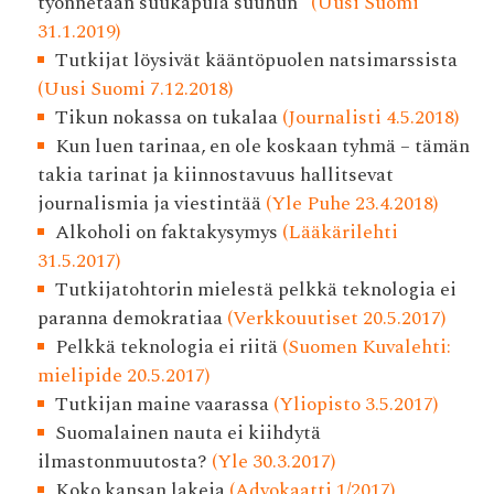
työnnetään suukapula suuhun”
(Uusi Suomi
31.1.2019)
Tutkijat löysivät kääntöpuolen natsimarssista
(Uusi Suomi 7.12.2018)
Tikun nokassa on tukalaa
(Journalisti 4.5.2018)
Kun luen tarinaa, en ole koskaan tyhmä – tämän
takia tarinat ja kiinnostavuus hallitsevat
journalismia ja viestintää
(Yle Puhe 23.4.2018)
Alkoholi on faktakysymys
(Lääkärilehti
31.5.2017)
Tutkijatohtorin mielestä pelkkä teknologia ei
paranna demokratiaa
(Verkkouutiset 20.5.2017)
Pelkkä teknologia ei riitä
(Suomen Kuvalehti:
mielipide 20.5.2017)
Tutkijan maine vaarassa
(Yliopisto 3.5.2017)
Suomalainen nauta ei kiihdytä
ilmastonmuutosta?
(Yle 30.3.2017)
Koko kansan lakeja
(Advokaatti 1/2017)