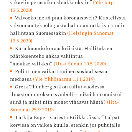
vakaviin perusoikeusloukkauksiin”
(Yle Jetp
15.5.2020)
Valvooko meitä pian korona­isoveli? Kiistellystä
valvonnan teknologiasta halutaan ratkaisu taudin
hallintaan Suomessakin
(Helsingin Sanomat
13.5.2020)
Karu huomio koronakriisistä: Hallituksen
päätöksenteko uhkaa vakiintua
”moukarivallaksi”
(Uusi Suomi 10.5.2020)
Poliittinen vaikuttaminen sosiaalisessa
mediassa
(Yle Ykkösaamu 1.11.2019)
Greta Thunbergistä on tullut vuodessa
ilmastomuutoksen symboli – miksi hän onnistui
siinä ja miksi niin monet vihaavat häntä?
(Ilta-
Sanomat 25.9.2019)
Tutkija Esperi Caresta Etiikka.fissä: ”Tulpat
korvissa on vaikea kuulla, etenkin jos puhujalle