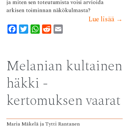
ja miten sen toteutumista voisi arvioida
arkisen toiminnan näkökulmasta?
Lue lisää
→
F
T
W
R
E
ac
w
h
e
m
e
it
at
d
ai
b
te
s
di
l
Melanian kultainen
o
r
A
t
o
p
häkki -
k
p
kertomuksen vaarat
Maria Mäkelä ja Tytti Rantanen