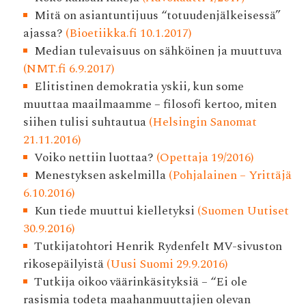
Mitä on asiantuntijuus “totuudenjälkeisessä”
ajassa?
(Bioetiikka.fi 10.1.2017)
Median tulevaisuus on sähköinen ja muuttuva
(NMT.fi 6.9.2017)
Elitistinen demokratia yskii, kun some
muuttaa maailmaamme – filosofi kertoo, miten
siihen tulisi suhtautua
(Helsingin Sanomat
21.11.2016)
Voiko nettiin luottaa?
(Opettaja 19/2016)
Menestyksen askelmilla
(Pohjalainen – Yrittäjä
6.10.2016)
Kun tiede muuttui kielletyksi
(Suomen Uutiset
30.9.2016)
Tutkijatohtori Henrik Rydenfelt MV-sivuston
rikosepäilyistä
(Uusi Suomi 29.9.2016)
Tutkija oikoo väärinkäsityksiä – “Ei ole
rasismia todeta maahanmuuttajien olevan