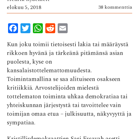
elokuu 5, 2018
38 kommenttia
F
T
W
R
E
ac
w
h
e
m
Kun joku toimii tietoisesti lakia tai määräystä
e
it
at
d
ai
rikkoen hyvänä ja tärkeänä pitämänsä asian
b
te
s
di
l
puolesta, kyse on
o
r
A
t
kansalaistottelemattomuudesta.
o
p
Toimintamallina se saa alituiseen osakseen
k
p
kritiikkiä.
Arvostelijoiden mielestä
tottelematon toiminta uhkaa demokratiaa tai
yhteiskunnan järjestystä tai tavoittelee vain
toimijan omaa etua – julkisuutta, näkyvyyttä ja
sympatiaa.
Kristillisdemokraattien Sari Essayah asetti