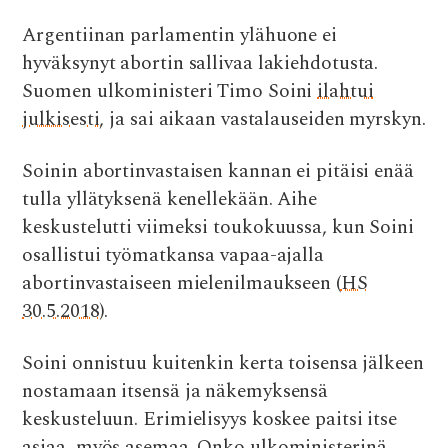
ac
w
h
e
m
Argentiinan parlamentin ylähuone ei
e
it
at
d
ai
hyväksynyt abortin sallivaa lakiehdotusta.
b
te
s
di
l
Suomen ulkoministeri Timo Soini
ilahtui
o
r
A
t
julkisesti
, ja sai aikaan vastalauseiden myrskyn.
o
p
k
p
Soinin abortinvastaisen kannan ei pitäisi enää
tulla yllätyksenä kenellekään. Aihe
keskustelutti viimeksi toukokuussa, kun Soini
osallistui työmatkansa vapaa-ajalla
abortinvastaiseen mielenilmaukseen (
HS
30.5.2018
).
Soini onnistuu kuitenkin kerta toisensa jälkeen
nostamaan itsensä ja näkemyksensä
keskusteluun. Erimielisyys koskee paitsi itse
asiaa, myös asemaa. Onko ulkoministerinä