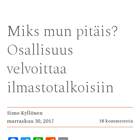
ac
w
h
e
m
e
it
at
d
ai
b
te
s
di
l
Miks mun pitäis?
o
r
A
t
o
p
Osallisuus
k
p
velvoittaa
ilmastotalkoisiin
Simo Kyllönen
marraskuu 30, 2017
18 kommenttia