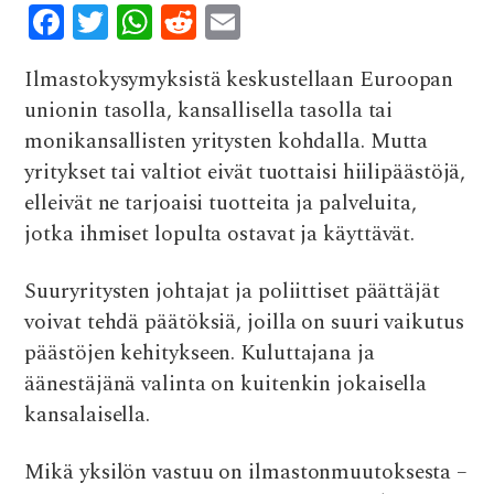
F
T
W
R
E
ac
w
h
e
m
Ilmastokysymyksistä keskustellaan Euroopan
e
it
at
d
ai
unionin tasolla, kansallisella tasolla tai
b
te
s
di
l
monikansallisten yritysten kohdalla. Mutta
o
r
A
t
yritykset tai valtiot eivät tuottaisi hiilipäästöjä,
o
p
elleivät ne tarjoaisi tuotteita ja palveluita,
k
p
jotka ihmiset lopulta ostavat ja käyttävät.
Suuryritysten johtajat ja poliittiset päättäjät
voivat tehdä päätöksiä, joilla on suuri vaikutus
päästöjen kehitykseen. Kuluttajana ja
äänestäjänä valinta on kuitenkin jokaisella
kansalaisella.
Mikä yksilön vastuu on ilmastonmuutoksesta –