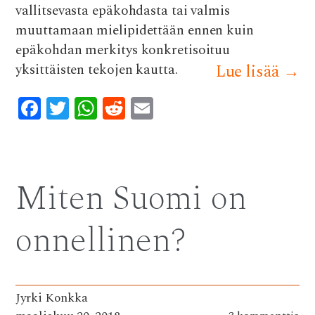
vallitsevasta epäkohdasta tai valmis
muuttamaan mielipidettään ennen kuin
epäkohdan merkitys konkretisoituu
yksittäisten tekojen kautta.
Lue lisää
→
F
T
W
R
E
ac
w
h
e
m
e
it
at
d
ai
b
te
s
di
l
Miten Suomi on
o
r
A
t
o
p
onnellinen?
k
p
Jyrki Konkka