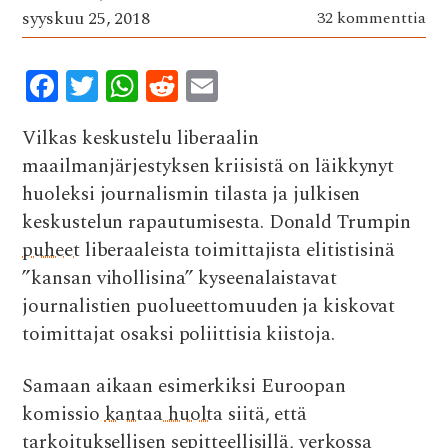
syyskuu 25, 2018
32 kommenttia
F
T
W
R
E
ac
w
h
e
m
Vilkas keskustelu liberaalin
e
it
at
d
ai
maailmanjärjestyksen kriisistä on läikkynyt
b
te
s
di
l
huoleksi journalismin tilasta ja julkisen
o
r
A
t
keskustelun rapautumisesta. Donald Trumpin
o
p
puheet
liberaaleista toimittajista elitistisinä
k
p
”kansan vihollisina” kyseenalaistavat
journalistien puolueettomuuden ja kiskovat
toimittajat osaksi poliittisia kiistoja.
Samaan aikaan esimerkiksi Euroopan
komissio
kantaa huolta
siitä, että
tarkoituksellisen sepitteellisillä, verkossa