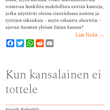
toimivan henkilön mahdollista esittää kantoja,
jotka näyttävät olevan ristiriidassa naisten ja
tyttöjen oikeuksia – myös oikeutta aborttiin –
ajavan Suomen yleisen linjan kanssa?
Lue lisää
→
F
T
W
R
E
ac
w
h
e
m
e
it
at
d
ai
b
te
s
di
l
Kun kansalainen ei
o
r
A
t
o
p
tottele
k
p
Henrik Rydenfelt