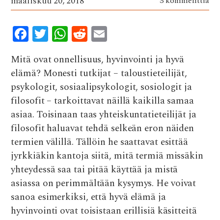
maaliskuu 20, 2018
3 kommenttia
F
T
W
R
E
ac
w
h
e
m
Mitä ovat onnellisuus, hyvinvointi ja hyvä
e
it
at
d
ai
elämä? Monesti tutkijat – taloustieteilijät,
b
te
s
di
l
psykologit, sosiaalipsykologit, sosiologit ja
o
r
A
t
filosofit – tarkoittavat näillä kaikilla samaa
o
p
asiaa. Toisinaan taas yhteiskuntatieteilijät ja
k
p
filosofit haluavat tehdä selkeän eron näiden
termien välillä. Tällöin he saattavat esittää
jyrkkiäkin kantoja siitä, mitä termiä missäkin
yhteydessä saa tai pitää käyttää ja mistä
asiassa on perimmältään kysymys. He voivat
sanoa esimerkiksi, että hyvä elämä ja
hyvinvointi ovat toisistaan erillisiä käsitteitä