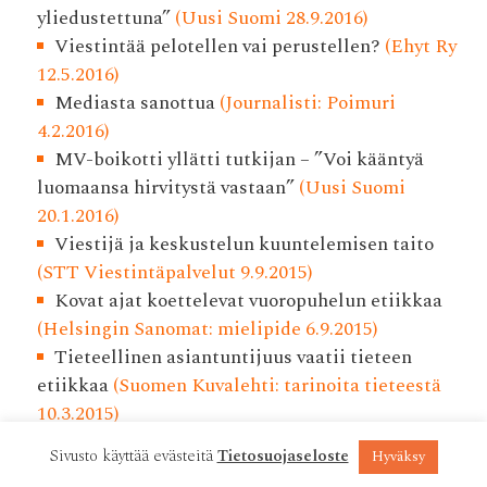
yliedustettuna”
(Uusi Suomi 28.9.2016)
Viestintää pelotellen vai perustellen?
(Ehyt Ry
12.5.2016)
Mediasta sanottua
(Journalisti: Poimuri
4.2.2016)
MV-boikotti yllätti tutkijan – ”Voi kääntyä
luomaansa hirvitystä vastaan”
(Uusi Suomi
20.1.2016)
Viestijä ja keskustelun kuuntelemisen taito
(STT Viestintäpalvelut 9.9.2015)
Kovat ajat koettelevat vuoropuhelun etiikkaa
(Helsingin Sanomat: mielipide 6.9.2015)
Tieteellinen asiantuntijuus vaatii tieteen
etiikkaa
(Suomen Kuvalehti: tarinoita tieteestä
10.3.2015)
Mediaetiikkaa verkossa
(niin & näin 14.10.2014)
Sivusto käyttää evästeitä
Tietosuojaseloste
Hyväksy
Voimakkaat kuvat puhuttavat somessa
(Yle