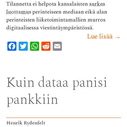
Tilannetta ei helpota kansalaisten
surkea
luottamus
perinteiseen mediaan eikä alan
perinteisten liiketoimintamallien murros
digitaalisessa viestintäympäristössä.
Lue lisää
→
F
T
W
R
E
ac
w
h
e
m
e
it
at
d
ai
b
te
s
di
l
Kuin dataa panisi
o
r
A
t
o
p
pankkiin
k
p
Henrik Rydenfelt