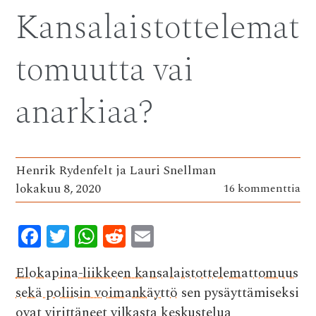
Kansalaistottelemat
tomuutta vai
anarkiaa?
Henrik Rydenfelt ja Lauri Snellman
lokakuu 8, 2020
16 kommenttia
F
T
W
R
E
ac
w
h
e
m
Elokapina-liikkeen kansalaistottelemattomuus
e
it
at
d
ai
sekä poliisin voimankäyttö
sen pysäyttämiseksi
b
te
s
di
l
ovat virittäneet vilkasta keskustelua