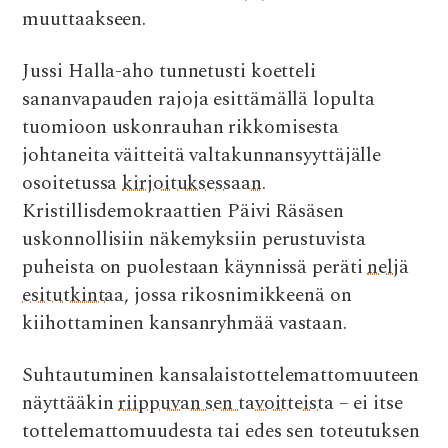
muuttaakseen.
Jussi Halla-aho tunnetusti koetteli
sananvapauden rajoja esittämällä lopulta
tuomioon uskonrauhan rikkomisesta
johtaneita väitteitä valtakunnansyyttäjälle
osoitetussa
kirjoituksessaan
.
Kristillisdemokraattien Päivi Räsäsen
uskonnollisiin näkemyksiin perustuvista
puheista on puolestaan käynnissä peräti
neljä
esitutkintaa
, jossa rikosnimikkeenä on
kiihottaminen kansanryhmää vastaan.
Suhtautuminen kansalaistottelemattomuuteen
näyttääkin
riippuvan sen tavoitteista
– ei itse
tottelemattomuudesta tai edes sen toteutuksen