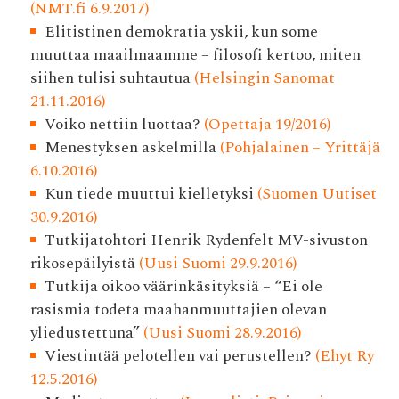
(NMT.fi 6.9.2017)
Elitistinen demokratia yskii, kun some
muuttaa maailmaamme – filosofi kertoo, miten
siihen tulisi suhtautua
(Helsingin Sanomat
21.11.2016)
Voiko nettiin luottaa?
(Opettaja 19/2016)
Menestyksen askelmilla
(Pohjalainen – Yrittäjä
6.10.2016)
Kun tiede muuttui kielletyksi
(Suomen Uutiset
30.9.2016)
Tutkijatohtori Henrik Rydenfelt MV-sivuston
rikosepäilyistä
(Uusi Suomi 29.9.2016)
Tutkija oikoo väärinkäsityksiä – “Ei ole
rasismia todeta maahanmuuttajien olevan
yliedustettuna”
(Uusi Suomi 28.9.2016)
Viestintää pelotellen vai perustellen?
(Ehyt Ry
12.5.2016)