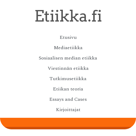
Skip
Etiikka.fi
to
main
content
Skip
Etusivu
Menu
to
Mediaetiikka
content
Sosiaalisen median etiikka
Viestinnän etiikka
Tutkimusetiikka
Etiikan teoria
Essays and Cases
Kirjoittajat