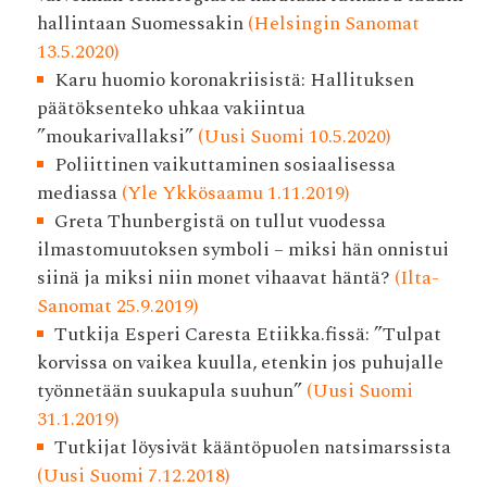
hallintaan Suomessakin
(Helsingin Sanomat
13.5.2020)
Karu huomio koronakriisistä: Hallituksen
päätöksenteko uhkaa vakiintua
”moukarivallaksi”
(Uusi Suomi 10.5.2020)
Poliittinen vaikuttaminen sosiaalisessa
mediassa
(Yle Ykkösaamu 1.11.2019)
Greta Thunbergistä on tullut vuodessa
ilmastomuutoksen symboli – miksi hän onnistui
siinä ja miksi niin monet vihaavat häntä?
(Ilta-
Sanomat 25.9.2019)
Tutkija Esperi Caresta Etiikka.fissä: ”Tulpat
korvissa on vaikea kuulla, etenkin jos puhujalle
työnnetään suukapula suuhun”
(Uusi Suomi
31.1.2019)
Tutkijat löysivät kääntöpuolen natsimarssista
(Uusi Suomi 7.12.2018)