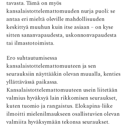
tavasta. Tämä on myös
kansalaistottelemattomuuden nurja puoli: se
antaa eri mieltä oleville mahdollisuuden
keskittyä muuhun kuin itse asiaan – on kyse
sitten sananvapaudesta, uskonnonvapaudesta
tai ilmastotoimista.
Ero suhtautumisessa
kansalaistottelemattomuuteen ja sen
seurauksiin näyttääkin olevan muualla, kenties
yllättävässä paikassa.
Kansalaistottelemattomuuteen usein liitetään
valmius hyväksyä lain rikkomisen seuraukset,
kuten tuomio ja rangaistus. Elokapina-liike
ilmoitti mielenilmaukseen osallistuvien olevan
valmiita hyväksymään tekonsa seuraukset.