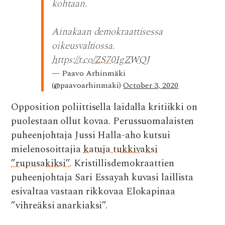
kohtaan.
Ainakaan demokraattisessa
oikeusvaltiossa.
https://t.co/ZS70IgZWQJ
— Paavo Arhinmäki
(@paavoarhinmaki)
October 3, 2020
Opposition poliittisella laidalla kritiikki on
puolestaan ollut kovaa. Perussuomalaisten
puheenjohtaja Jussi Halla-aho kutsui
mielenosoittajia
katuja tukkivaksi
”rupusakiksi”
. Kristillisdemokraattien
puheenjohtaja Sari Essayah kuvasi laillista
esivaltaa vastaan rikkovaa Elokapinaa
”vihreäksi anarkiaksi”.