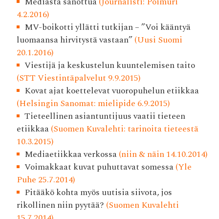
Mediasta sanottua
(Journalisti: Poimuri
4.2.2016)
MV-boikotti yllätti tutkijan – ”Voi kääntyä
luomaansa hirvitystä vastaan”
(Uusi Suomi
20.1.2016)
Viestijä ja keskustelun kuuntelemisen taito
(STT Viestintäpalvelut 9.9.2015)
Kovat ajat koettelevat vuoropuhelun etiikkaa
(Helsingin Sanomat: mielipide 6.9.2015)
Tieteellinen asiantuntijuus vaatii tieteen
etiikkaa
(Suomen Kuvalehti: tarinoita tieteestä
10.3.2015)
Mediaetiikkaa verkossa
(niin & näin 14.10.2014)
Voimakkaat kuvat puhuttavat somessa
(Yle
Puhe 25.7.2014)
Pitääkö kohta myös uutisia siivota, jos
rikollinen niin pyytää?
(Suomen Kuvalehti
15.7.2014)