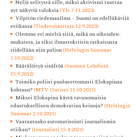
Neljä selitystä sille, miksi aktivismi tuottaa
nyt näkyviä tuloksia
(Yle 7.11.2023)
Vilpitön tiedemaailma – Suomi on edelläkävijä
etiikassa
(Tiedetoimittaja 12.9.2023)
Olemme eri mieltä siitä, mikä on oikeuden­
mukaista, ja siksi ilmasto­kriisin ratkaisusta
riidellään niin paljon
(Helsingin Sanomat
1.10.2022)
Räätälöityä sisältöä
(Suomen Lehdistö
15.9.2022)
Toimiko poliisi puolueettomasti Elokapinaa
kohtaan?
(MTV Uutiset 11.10.2021)
Miksei Elokapina käytä tavanomaisia
edustuksellisen demokratian keinoja?
(Helsingin
Sanomat 2.10.2021)
Vaarantaako automatisointi journalismin
etiikan?
(Journalisti 15.4.2021)