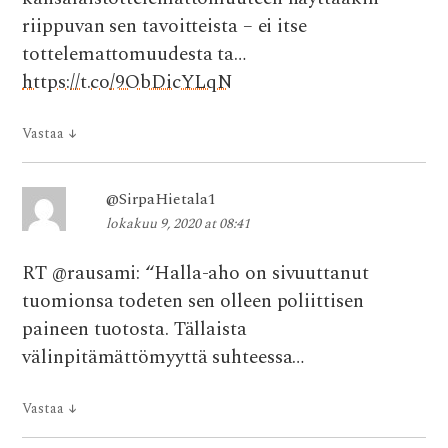
riippuvan sen tavoitteista – ei itse
tottelemattomuudesta ta…
https://t.co/9ObDicYLqN
Vastaa
↓
@SirpaHietala1
lokakuu 9, 2020 at 08:41
RT @rausami: “Halla-aho on sivuuttanut
tuomionsa todeten sen olleen poliittisen
paineen tuotosta. Tällaista
välinpitämättömyyttä suhteessa…
Vastaa
↓