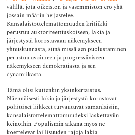
välillä, jota oikeiston ja vasemmiston ero yhä
jossain määrin heijastelee.
Kansalaistottelemattomuuden kritiikki
perustuu auktoriteettiuskoiseen, lakia ja
järjestystä korostavaan näkemykseen
yhteiskunnasta, siinä missä sen puolustaminen
perustuu avoimeen ja progressiiviseen
näkemykseen demokratiasta ja sen
dynamiikasta.
Tämä olisi kuitenkin yksinkertaistus.
Näennäisesti lakia ja järjestystä korostavat
poliittiset liikkeet turvautuvat samanlaisiin,
kansalaistottelemattomuudeksi laskettaviin
keinoihin. Populismin aikana myös ne
koettelevat laillisuuden rajoja lakia