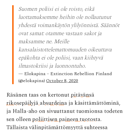
Suomen poliisi ei ole roisto, eikä
luottamuksemme heihin ole nollautunut
yhdestä voimankäytön ylilyönnistä. Säännöt
ovat samat: otamme vastaan sakot ja
maksamme ne. Meille
kansalaistottelemattomuuden oikeuttava
epäkohta ei ole poliisi, vaan kiihtyvä
ilmastokriisi ja luonnontuho.
— Elokapina – Extinction Rebellion Finland
(@elokapina)
October 8, 2020
Räsänen taas on kertonut
pitävänsä
rikosepäilyjä absurdeina
ja käsittämättöminä,
ja Halla-aho on sivuuttanut tuomionsa todeten
sen olleen
poliittisen paineen tuotosta
.
Tällaista välinpitämättömyyttä suhteessa