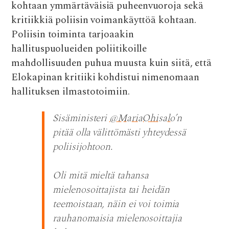
kohtaan ymmärtäväisiä puheenvuoroja sekä
kritiikkiä poliisin voimankäyttöä kohtaan.
Poliisin toiminta tarjoaakin
hallituspuolueiden poliitikoille
mahdollisuuden puhua muusta kuin siitä, että
Elokapinan kritiiki kohdistui nimenomaan
hallituksen ilmastotoimiin.
Sisäministeri
@MariaOhisalo
’n
pitää olla välittömästi yhteydessä
poliisijohtoon.
Oli mitä mieltä tahansa
mielenosoittajista tai heidän
teemoistaan, näin ei voi toimia
rauhanomaisia mielenosoittajia