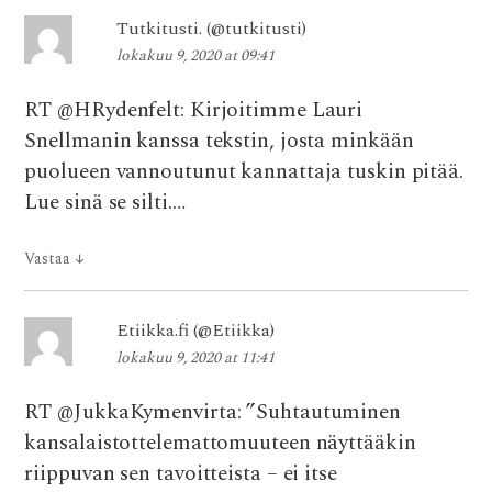
Tutkitusti. (@tutkitusti)
lokakuu 9, 2020 at 09:41
RT @HRydenfelt: Kirjoitimme Lauri
Snellmanin kanssa tekstin, josta minkään
puolueen vannoutunut kannattaja tuskin pitää.
Lue sinä se silti.…
Vastaa
↓
Etiikka.fi (@Etiikka)
lokakuu 9, 2020 at 11:41
RT @JukkaKymenvirta: ”Suhtautuminen
kansalaistottelemattomuuteen näyttääkin
riippuvan sen tavoitteista – ei itse