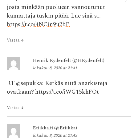
josta minkään puolueen vannoutunut
kannattaja tuskin pitää. Lue sinä s…
https://t.co/4NCin9u2bP
Vastaa
↓
Henrik Rydenfelt (@HRydenfelt)
lokakuu 8, 2020 at 21:41
RT @sepukka: Ketkäs niitä anarkisteja
ovatkaan?
https://t.co/iWG15khFOt
Vastaa
↓
Etiikka.fi (@Etiikka)
lokakuu 8, 2020 at 21:43