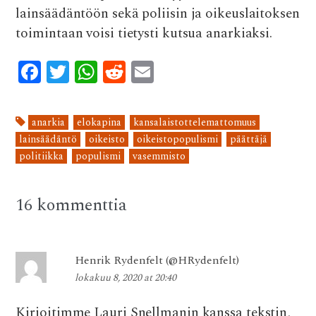
lainsäädäntöön sekä poliisin ja oikeuslaitoksen
toimintaan voisi tietysti kutsua anarkiaksi.
F
T
W
R
E
ac
w
h
e
m
e
it
at
d
ai
anarkia
elokapina
kansalaistottelemattomuus
b
te
s
di
l
lainsäädäntö
oikeisto
oikeistopopulismi
päättäjä
o
r
A
t
politiikka
populismi
vasemmisto
o
p
k
p
16 kommenttia
Henrik Rydenfelt (@HRydenfelt)
lokakuu 8, 2020 at 20:40
Kirjoitimme Lauri Snellmanin kanssa tekstin,