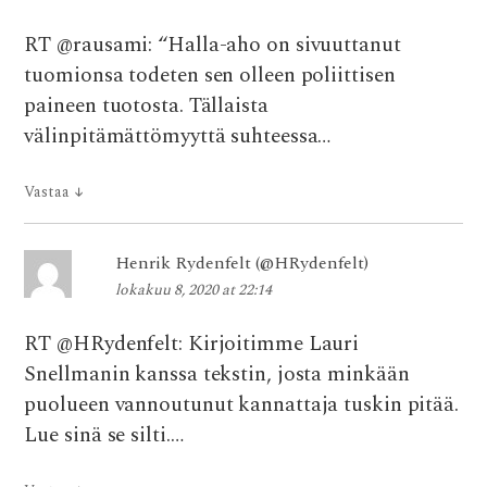
RT @rausami: “Halla-aho on sivuuttanut
tuomionsa todeten sen olleen poliittisen
paineen tuotosta. Tällaista
välinpitämättömyyttä suhteessa…
Vastaa
↓
Henrik Rydenfelt (@HRydenfelt)
lokakuu 8, 2020 at 22:14
RT @HRydenfelt: Kirjoitimme Lauri
Snellmanin kanssa tekstin, josta minkään
puolueen vannoutunut kannattaja tuskin pitää.
Lue sinä se silti.…