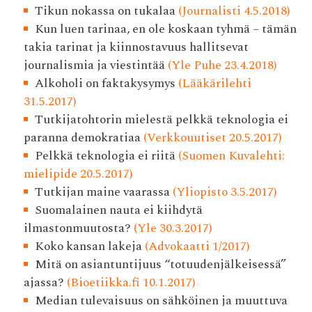
Tikun nokassa on tukalaa
(Journalisti 4.5.2018)
Kun luen tarinaa, en ole koskaan tyhmä – tämän
takia tarinat ja kiinnostavuus hallitsevat
journalismia ja viestintää
(Yle Puhe 23.4.2018)
Alkoholi on faktakysymys
(Lääkärilehti
31.5.2017)
Tutkijatohtorin mielestä pelkkä teknologia ei
paranna demokratiaa
(Verkkouutiset 20.5.2017)
Pelkkä teknologia ei riitä
(Suomen Kuvalehti:
mielipide 20.5.2017)
Tutkijan maine vaarassa
(Yliopisto 3.5.2017)
Suomalainen nauta ei kiihdytä
ilmastonmuutosta?
(Yle 30.3.2017)
Koko kansan lakeja
(Advokaatti 1/2017)
Mitä on asiantuntijuus “totuudenjälkeisessä”
ajassa?
(Bioetiikka.fi 10.1.2017)
Median tulevaisuus on sähköinen ja muuttuva