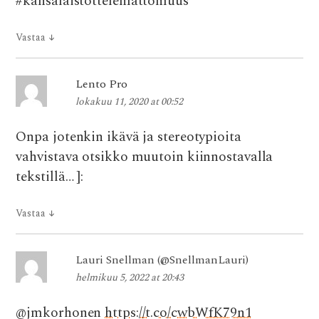
#kansalaistottelemattomuus
Vastaa
↓
Lento Pro
lokakuu 11, 2020 at 00:52
Onpa jotenkin ikävä ja stereotypioita
vahvistava otsikko muutoin kiinnostavalla
tekstillä… ]:
Vastaa
↓
Lauri Snellman (@SnellmanLauri)
helmikuu 5, 2022 at 20:43
@jmkorhonen
https://t.co/cwbWfK79n1