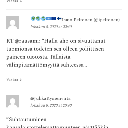
Vastaa
↓
Ismo Peltonen
(@ipeltonen)
lokakuu 8, 2020 at 22:40
RT @rausami: “Halla-aho on sivuuttanut
tuomionsa todeten sen olleen poliittisen
paineen tuotosta. Tällaista
välinpitämättömyyttä suhteessa…
Vastaa
↓
@JukkaKymenvirta
lokakuu 8, 2020 at 23:40
”Suhtautuminen
kansalaistottelemattomuuteen näyttääkin