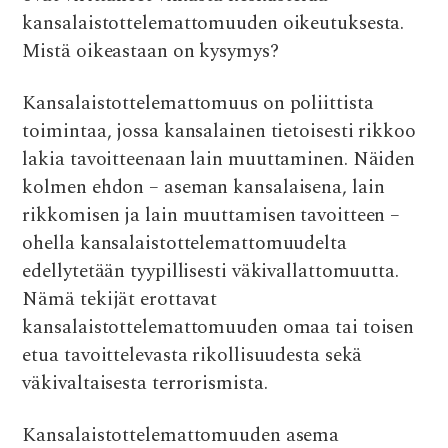
o
r
A
t
kansalaistottelemattomuuden oikeutuksesta.
o
p
Mistä oikeastaan on kysymys?
k
p
Kansalaistottelemattomuus on poliittista
toimintaa, jossa kansalainen tietoisesti rikkoo
lakia tavoitteenaan lain muuttaminen. Näiden
kolmen ehdon – aseman kansalaisena, lain
rikkomisen ja lain muuttamisen tavoitteen –
ohella kansalaistottelemattomuudelta
edellytetään tyypillisesti väkivallattomuutta.
Nämä tekijät erottavat
kansalaistottelemattomuuden omaa tai toisen
etua tavoittelevasta rikollisuudesta sekä
väkivaltaisesta terrorismista.
Kansalaistottelemattomuuden asema