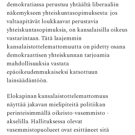
demokratiassa perustuu yhtäältä liberaaliin
näkemykseen yhteiskuntasopimuksesta: jos
valtaapitävät loukkaavat perustavia
yhteiskuntasopimuksia, on kansalaisilla oikeus
vastarintaan. Tätä laajemmin
kansalaistottelemattomuutta on pidetty osana
demokraattisen yhteiskunnan tarjoamia
mahdollisuuksia vastata
epäoikeudenmukaiseksi katsottuun
lainsäädäntöön.
Elokapinan kansalaistottelemattomuus
näyttää jakavan mielipiteitä politiikan
perinteisimmällä oikeisto-vasemmisto -
akselilla. Hallituksessa olevat
vasemmistopuolueet ovat esittäneet sitä