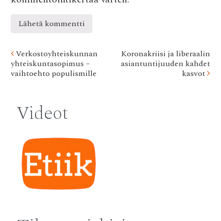
Post
Verkostoyhteiskunnan
Koronakriisi ja liberaalin
yhteiskuntasopimus –
asiantuntijuuden kahdet
navigation
vaihtoehto populismille
kasvot
Videot