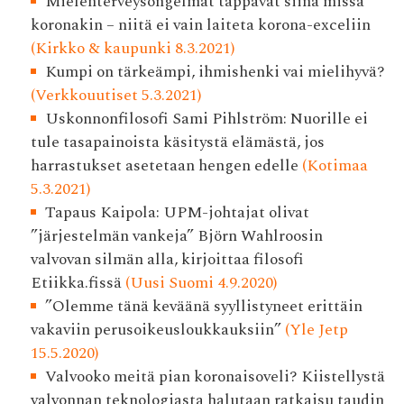
Mielenterveysongelmat tappavat siinä missä
koronakin – niitä ei vain laiteta korona-exceliin
(Kirkko & kaupunki 8.3.2021)
Kumpi on tärkeämpi, ihmishenki vai mielihyvä?
(Verkkouutiset 5.3.2021)
Uskonnonfilosofi Sami Pihlström: Nuorille ei
tule tasapainoista käsitystä elämästä, jos
harrastukset asetetaan hengen edelle
(Kotimaa
5.3.2021)
Tapaus Kaipola: UPM-johtajat olivat
”järjestelmän vankeja” Björn Wahlroosin
valvovan silmän alla, kirjoittaa filosofi
Etiikka.fissä
(Uusi Suomi 4.9.2020)
”Olemme tänä keväänä syyllistyneet erittäin
vakaviin perusoikeusloukkauksiin”
(Yle Jetp
15.5.2020)
Valvooko meitä pian korona­isoveli? Kiistellystä
valvonnan teknologiasta halutaan ratkaisu taudin