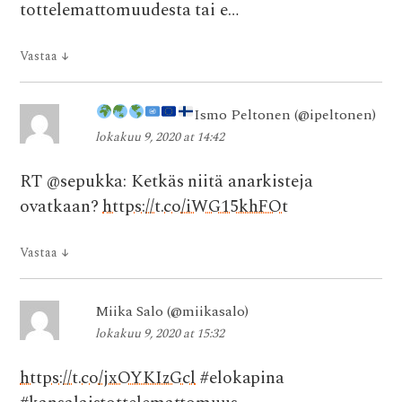
tottelemattomuudesta tai e…
Vastaa
↓
Ismo Peltonen
(@ipeltonen)
lokakuu 9, 2020 at 14:42
RT @sepukka: Ketkäs niitä anarkisteja
ovatkaan?
https://t.co/iWG15khFOt
Vastaa
↓
Miika Salo (@miikasalo)
lokakuu 9, 2020 at 15:32
https://t.co/jxOYKIzGcl
#elokapina