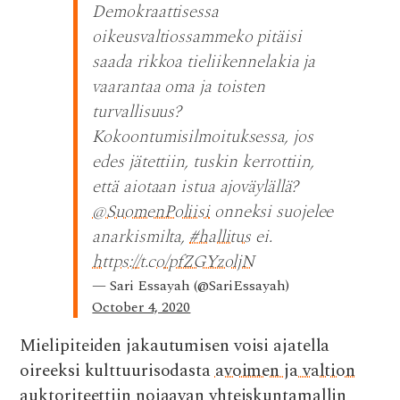
Demokraattisessa
oikeusvaltiossammeko pitäisi
saada rikkoa tieliikennelakia ja
vaarantaa oma ja toisten
turvallisuus?
Kokoontumisilmoituksessa, jos
edes jätettiin, tuskin kerrottiin,
että aiotaan istua ajoväylällä?
@SuomenPoliisi
onneksi suojelee
anarkismilta,
#hallitus
ei.
https://t.co/pfZGYzoljN
— Sari Essayah (@SariEssayah)
October 4, 2020
Mielipiteiden jakautumisen voisi ajatella
oireeksi kulttuurisodasta
avoimen ja valtion
auktoriteettiin nojaavan yhteiskuntamallin