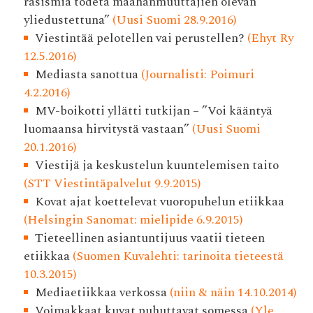
rasismia todeta maahanmuuttajien olevan
yliedustettuna”
(Uusi Suomi 28.9.2016)
Viestintää pelotellen vai perustellen?
(Ehyt Ry
12.5.2016)
Mediasta sanottua
(Journalisti: Poimuri
4.2.2016)
MV-boikotti yllätti tutkijan – ”Voi kääntyä
luomaansa hirvitystä vastaan”
(Uusi Suomi
20.1.2016)
Viestijä ja keskustelun kuuntelemisen taito
(STT Viestintäpalvelut 9.9.2015)
Kovat ajat koettelevat vuoropuhelun etiikkaa
(Helsingin Sanomat: mielipide 6.9.2015)
Tieteellinen asiantuntijuus vaatii tieteen
etiikkaa
(Suomen Kuvalehti: tarinoita tieteestä
10.3.2015)
Mediaetiikkaa verkossa
(niin & näin 14.10.2014)
Voimakkaat kuvat puhuttavat somessa
(Yle