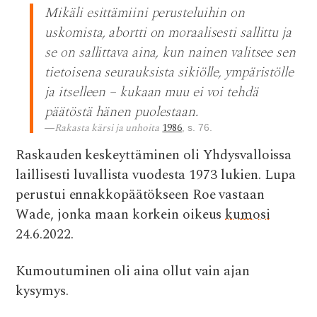
Mikäli esittämiini perusteluihin on
e
it
at
d
ai
uskomista, abortti on moraalisesti sallittu ja
b
te
s
di
l
se on sallittava aina, kun nainen valitsee sen
o
r
A
t
tietoisena seurauksista sikiölle, ympäristölle
o
p
ja itselleen – kukaan muu ei voi tehdä
k
p
päätöstä hänen puolestaan.
Rakasta kärsi ja unhoita
1986
, s. 76.
Raskauden keskeyttäminen oli Yhdysvalloissa
laillisesti luvallista vuodesta 1973 lukien. Lupa
perustui ennakkopäätökseen Roe vastaan
Wade, jonka maan korkein oikeus
kumosi
24.6.2022.
Kumoutuminen oli aina ollut vain ajan
kysymys.