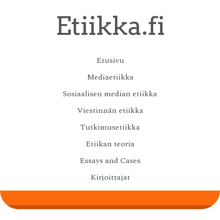
Skip
Etiikka.fi
to
main
content
Skip
Etusivu
Menu
to
Mediaetiikka
content
Sosiaalisen median etiikka
Viestinnän etiikka
Tutkimusetiikka
Etiikan teoria
Essays and Cases
Kirjoittajat