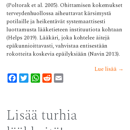
(Poltorak et al. 2005). Ohittamisen kokemukset
terveydenhuollossa aiheuttavat kärsimystä
potilaille ja heikentävät systemaattisesti
luottamusta lääketieteen instituutiota kohtaan
(Helps 2019). Lääkäri, joka kohtelee äitejä
epäkunnioittavasti, vahvistaa entisestään
rokotteita koskevia epäilyksiään (Navin 2013).
Lue lisää
→
F
T
W
R
E
ac
w
h
e
m
e
it
at
d
ai
b
te
s
di
l
Lisää turhia
o
r
A
t
o
p