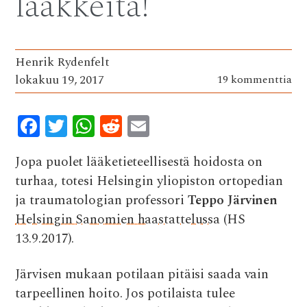
lääkkeitä!
k
p
Henrik Rydenfelt
lokakuu 19, 2017
19 kommenttia
F
T
W
R
E
ac
w
h
e
m
Jopa puolet lääketieteellisestä hoidosta on
e
it
at
d
ai
turhaa, totesi Helsingin yliopiston ortopedian
b
te
s
di
l
ja traumatologian professori
Teppo Järvinen
o
r
A
t
Helsingin Sanomien haastattelussa
(HS
o
p
13.9.2017).
k
p
Järvisen mukaan potilaan pitäisi saada vain
tarpeellinen hoito. Jos potilaista tulee