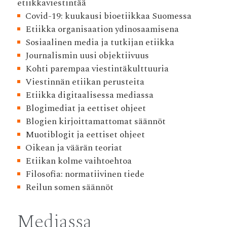
etiikkaviestintää
Covid-19: kuukausi bioetiikkaa Suomessa
Etiikka organisaation ydinosaamisena
Sosiaalinen media ja tutkijan etiikka
Journalismin uusi objektiivuus
Kohti parempaa viestintäkulttuuria
Viestinnän etiikan perusteita
Etiikka digitaalisessa mediassa
Blogimediat ja eettiset ohjeet
Blogien kirjoittamattomat säännöt
Muotiblogit ja eettiset ohjeet
Oikean ja väärän teoriat
Etiikan kolme vaihtoehtoa
Filosofia: normatiivinen tiede
Reilun somen säännöt
Mediassa