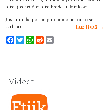
tutkimus ei kerro, millainen potilaiden vointi
olisi, jos heitä ei olisi hoidettu lainkaan.
Jos hoito helpottaa potilaan oloa, onko se
turhaa?
Lue lisää
→
F
T
W
R
E
ac
w
h
e
m
e
it
at
d
ai
b
te
s
di
l
Post
o
r
A
t
navigation
o
p
Videot
k
p