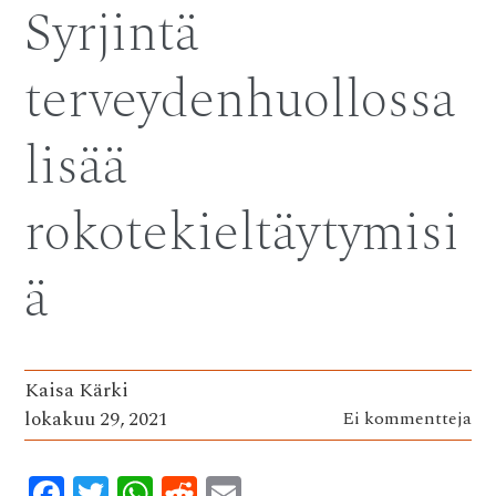
Syrjintä
o
r
A
t
o
p
terveydenhuollossa
k
p
lisää
rokotekieltäytymisi
ä
Kaisa Kärki
lokakuu 29, 2021
Ei kommentteja
F
T
W
R
E