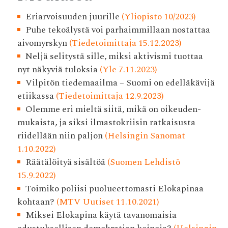
Eriarvoisuuden juurille
(Yliopisto 10/2023)
Puhe tekoälystä voi parhaimmillaan nostattaa
aivomyrskyn
(Tiedetoimittaja 15.12.2023)
Neljä selitystä sille, miksi aktivismi tuottaa
nyt näkyviä tuloksia
(Yle 7.11.2023)
Vilpitön tiedemaailma – Suomi on edelläkävijä
etiikassa
(Tiedetoimittaja 12.9.2023)
Olemme eri mieltä siitä, mikä on oikeuden­
mukaista, ja siksi ilmasto­kriisin ratkaisusta
riidellään niin paljon
(Helsingin Sanomat
1.10.2022)
Räätälöityä sisältöä
(Suomen Lehdistö
15.9.2022)
Toimiko poliisi puolueettomasti Elokapinaa
kohtaan?
(MTV Uutiset 11.10.2021)
Miksei Elokapina käytä tavanomaisia