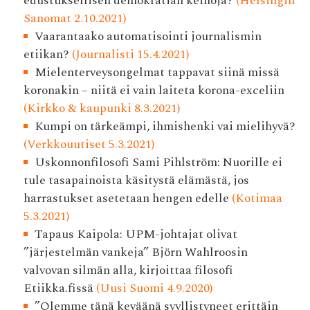
edustuksellisen demokratian keinoja?
(Helsingin
Sanomat 2.10.2021)
Vaarantaako automatisointi journalismin
etiikan?
(Journalisti 15.4.2021)
Mielenterveysongelmat tappavat siinä missä
koronakin – niitä ei vain laiteta korona-exceliin
(Kirkko & kaupunki 8.3.2021)
Kumpi on tärkeämpi, ihmishenki vai mielihyvä?
(Verkkouutiset 5.3.2021)
Uskonnonfilosofi Sami Pihlström: Nuorille ei
tule tasapainoista käsitystä elämästä, jos
harrastukset asetetaan hengen edelle
(Kotimaa
5.3.2021)
Tapaus Kaipola: UPM-johtajat olivat
”järjestelmän vankeja” Björn Wahlroosin
valvovan silmän alla, kirjoittaa filosofi
Etiikka.fissä
(Uusi Suomi 4.9.2020)
”Olemme tänä keväänä syyllistyneet erittäin