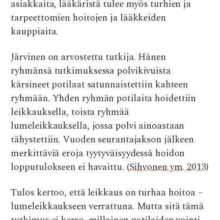
asiakkaita, lääkäristä tulee myös turhien ja
tarpeettomien hoitojen ja lääkkeiden
kauppiaita.
Järvinen on arvostettu tutkija. Hänen
ryhmänsä tutkimuksessa p
olvikivuista
kärsineet potilaat satunnaistettiin kahteen
ryhmään. Yhden ryhmän potilaita hoidettiin
leikkauksella, toista ryhmää
lumeleikkauksella, jossa polvi ainoastaan
tähystettiin. Vuoden seurantajakson jälkeen
merkittäviä eroja tyytyväisyydessä hoidon
lopputulokseen ei havaittu. (
Sihvonen ym. 2013
)
Tulos kertoo, että leikkaus on turhaa hoitoa –
lumeleikkaukseen verrattuna. Mutta sitä tämä