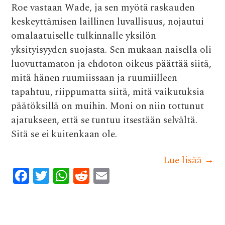
Roe vastaan Wade, ja sen myötä raskauden
keskeyttämisen laillinen luvallisuus, nojautui
omalaatuiselle tulkinnalle yksilön
yksityisyyden suojasta. Sen mukaan naisella oli
luovuttamaton ja ehdoton oikeus päättää siitä,
mitä hänen ruumiissaan ja ruumiilleen
tapahtuu, riippumatta siitä, mitä vaikutuksia
päätöksillä on muihin. Moni on niin tottunut
ajatukseen, että se tuntuu itsestään selvältä.
Sitä se ei kuitenkaan ole.
Lue lisää
→
F
T
W
R
E
ac
w
h
e
m
e
it
at
d
ai
b
te
s
di
l