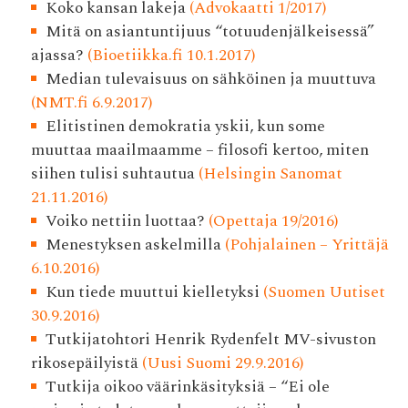
Koko kansan lakeja
(Advokaatti 1/2017)
Mitä on asiantuntijuus “totuudenjälkeisessä”
ajassa?
(Bioetiikka.fi 10.1.2017)
Median tulevaisuus on sähköinen ja muuttuva
(NMT.fi 6.9.2017)
Elitistinen demokratia yskii, kun some
muuttaa maailmaamme – filosofi kertoo, miten
siihen tulisi suhtautua
(Helsingin Sanomat
21.11.2016)
Voiko nettiin luottaa?
(Opettaja 19/2016)
Menestyksen askelmilla
(Pohjalainen – Yrittäjä
6.10.2016)
Kun tiede muuttui kielletyksi
(Suomen Uutiset
30.9.2016)
Tutkijatohtori Henrik Rydenfelt MV-sivuston
rikosepäilyistä
(Uusi Suomi 29.9.2016)
Tutkija oikoo väärinkäsityksiä – “Ei ole