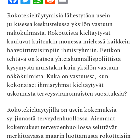
ac
w
h
e
m
Rokotekieltäytymisiä lähestytään usein
e
it
at
d
ai
julkisessa keskustelussa yksilön vastuun
b
te
s
di
l
näkökulmasta. Rokotteista kieltäytyvät
o
r
A
t
kuuluvat kuitenkin monessa mielessä kaikkein
o
p
haavoittuvaisimpiin ihmisryhmiin. Eetikon
k
p
tehtävä on katsoa yhteiskunnallispoliittista
kysymystä muistakin kuin yksilön vastuun
näkökulmista: Kuka on vastuussa, kun
kokonaiset ihmisryhmät kieltäytyvät
uskomasta terveysviranomaisten suosituksia?
Rokotekieltäytyjillä on usein kokemuksia
syrjinnästä terveydenhuollossa. Aiemmat
kokemukset terveydenhuollossa selittävät
merkittävässä määrin luottamusta rokotteisiin