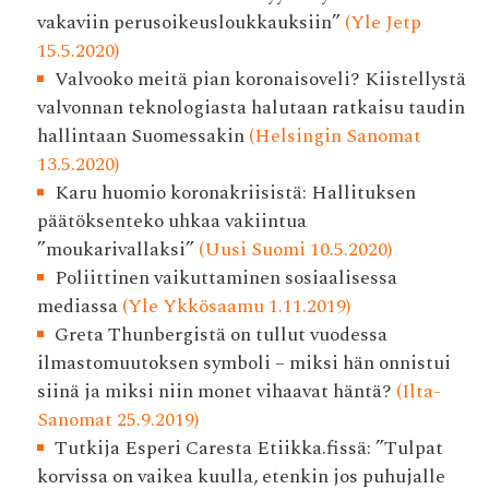
vakaviin perusoikeusloukkauksiin”
(Yle Jetp
15.5.2020)
Valvooko meitä pian korona­isoveli? Kiistellystä
valvonnan teknologiasta halutaan ratkaisu taudin
hallintaan Suomessakin
(Helsingin Sanomat
13.5.2020)
Karu huomio koronakriisistä: Hallituksen
päätöksenteko uhkaa vakiintua
”moukarivallaksi”
(Uusi Suomi 10.5.2020)
Poliittinen vaikuttaminen sosiaalisessa
mediassa
(Yle Ykkösaamu 1.11.2019)
Greta Thunbergistä on tullut vuodessa
ilmastomuutoksen symboli – miksi hän onnistui
siinä ja miksi niin monet vihaavat häntä?
(Ilta-
Sanomat 25.9.2019)
Tutkija Esperi Caresta Etiikka.fissä: ”Tulpat
korvissa on vaikea kuulla, etenkin jos puhujalle