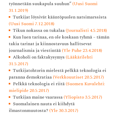
työnnetään suukapula suuhun”
(Uusi Suomi
31.1.2019)
Tutkijat löysivät kääntöpuolen natsimarssista
(Uusi Suomi 7.12.2018)
Tikun nokassa on tukalaa
(Journalisti 4.5.2018)
Kun luen tarinaa, en ole koskaan tyhmä – tämän
takia tarinat ja kiinnostavuus hallitsevat
journalismia ja viestintää
(Yle Puhe 23.4.2018)
Alkoholi on faktakysymys
(Lääkärilehti
31.5.2017)
Tutkijatohtorin mielestä pelkkä teknologia ei
paranna demokratiaa
(Verkkouutiset 20.5.2017)
Pelkkä teknologia ei riitä
(Suomen Kuvalehti:
mielipide 20.5.2017)
Tutkijan maine vaarassa
(Yliopisto 3.5.2017)
Suomalainen nauta ei kiihdytä
ilmastonmuutosta?
(Yle 30.3.2017)