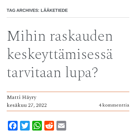
TAG ARCHIVES:
LÄÄKETIEDE
Mihin raskauden
keskeyttämisessä
tarvitaan lupa?
Matti Häyry
kesäkuu 27, 2022
4 kommenttia
F
T
W
R
E
ac
w
h
e
m