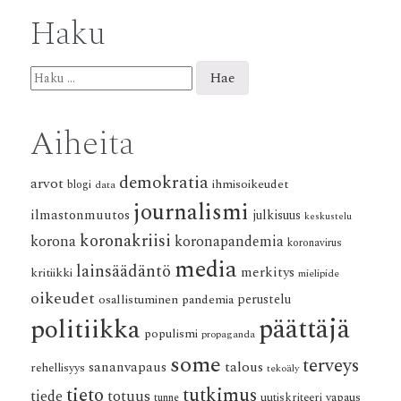
Haku
Haku:
Aiheita
demokratia
arvot
ihmisoikeudet
blogi
data
journalismi
ilmastonmuutos
julkisuus
keskustelu
koronakriisi
korona
koronapandemia
koronavirus
media
lainsäädäntö
merkitys
kritiikki
mielipide
oikeudet
osallistuminen
pandemia
perustelu
päättäjä
politiikka
populismi
propaganda
some
terveys
talous
sananvapaus
rehellisyys
tekoäly
tieto
tutkimus
tiede
totuus
vapaus
tunne
uutiskriteeri