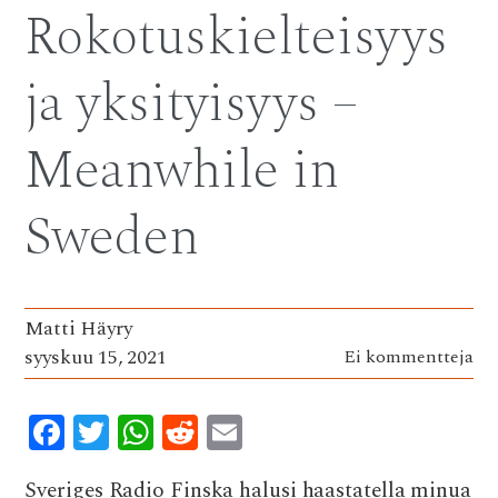
b
te
s
di
l
Rokotuskielteisyys
o
r
A
t
o
p
ja yksityisyys –
k
p
Meanwhile in
Sweden
Matti Häyry
syyskuu 15, 2021
Ei kommentteja
F
T
W
R
E
ac
w
h
e
m
Sveriges Radio Finska halusi haastatella minua