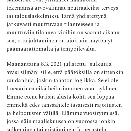
tekemänsä arvovalinnat neutraaleiksi terveys-
tai talouslaskelmiksi. Tämä yhdistettynä
jatkuvasti muuttuvaan tilanteeseen ja
muuttuviin tilannearvioihin on saanut aikaan
sen, että johtaminen on ajoittain näyttänyt
päämäärättömältä ja tempoilevalta.
Maanantaina 8.3. 2021 julistettu ”sulkutila”
avasi silmäni sille, että päätöksillä on sittenkin
raudanluja, joskin tahaton logiikka. Se ei ole
lineaarinen eikä heilurimainen vaan syklinen.
Emme etene kriisin alusta kohti sen loppua
emmekä edes tanssahtele tasaisesti rajoitusten
ja helpotusten välillä. Elämme vuosirytmissä,
jossa näin maaliskuussa on vuorossa jonkin
sulkeminen tai eristäminen. Ja perustelut