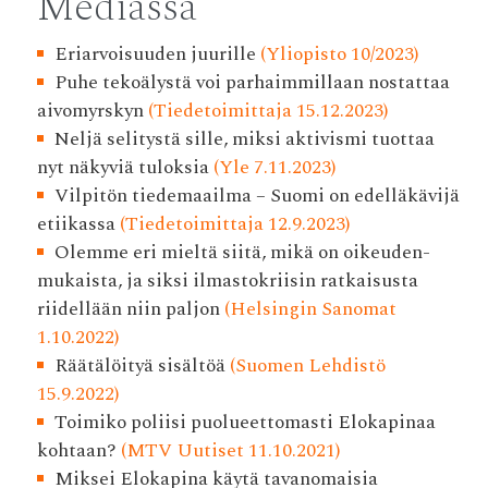
Mediassa
Eriarvoisuuden juurille
(Yliopisto 10/2023)
Puhe tekoälystä voi parhaimmillaan nostattaa
aivomyrskyn
(Tiedetoimittaja 15.12.2023)
Neljä selitystä sille, miksi aktivismi tuottaa
nyt näkyviä tuloksia
(Yle 7.11.2023)
Vilpitön tiedemaailma – Suomi on edelläkävijä
etiikassa
(Tiedetoimittaja 12.9.2023)
Olemme eri mieltä siitä, mikä on oikeuden­
mukaista, ja siksi ilmasto­kriisin ratkaisusta
riidellään niin paljon
(Helsingin Sanomat
1.10.2022)
Räätälöityä sisältöä
(Suomen Lehdistö
15.9.2022)
Toimiko poliisi puolueettomasti Elokapinaa
kohtaan?
(MTV Uutiset 11.10.2021)
Miksei Elokapina käytä tavanomaisia