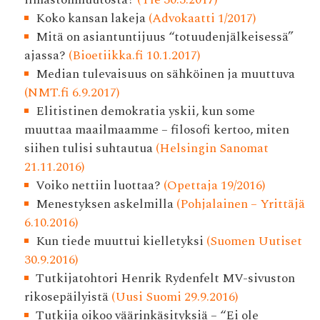
Koko kansan lakeja
(Advokaatti 1/2017)
Mitä on asiantuntijuus “totuudenjälkeisessä”
ajassa?
(Bioetiikka.fi 10.1.2017)
Median tulevaisuus on sähköinen ja muuttuva
(NMT.fi 6.9.2017)
Elitistinen demokratia yskii, kun some
muuttaa maailmaamme – filosofi kertoo, miten
siihen tulisi suhtautua
(Helsingin Sanomat
21.11.2016)
Voiko nettiin luottaa?
(Opettaja 19/2016)
Menestyksen askelmilla
(Pohjalainen – Yrittäjä
6.10.2016)
Kun tiede muuttui kielletyksi
(Suomen Uutiset
30.9.2016)
Tutkijatohtori Henrik Rydenfelt MV-sivuston
rikosepäilyistä
(Uusi Suomi 29.9.2016)
Tutkija oikoo väärinkäsityksiä – “Ei ole