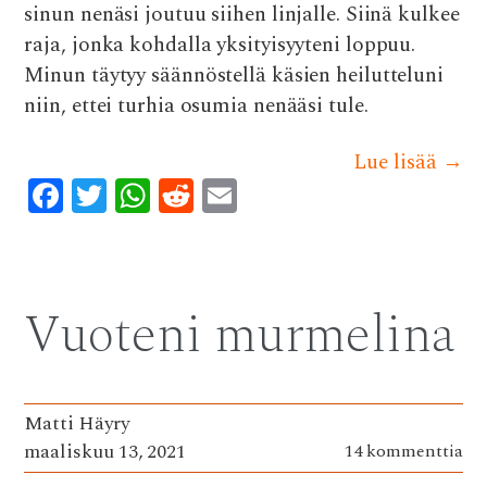
sinun nenäsi joutuu siihen linjalle. Siinä kulkee
raja, jonka kohdalla yksityisyyteni loppuu.
Minun täytyy säännöstellä käsien heilutteluni
niin, ettei turhia osumia nenääsi tule.
Lue lisää
→
F
T
W
R
E
ac
w
h
e
m
e
it
at
d
ai
b
te
s
di
l
Vuoteni murmelina
o
r
A
t
o
p
k
p
Matti Häyry
maaliskuu 13, 2021
14 kommenttia