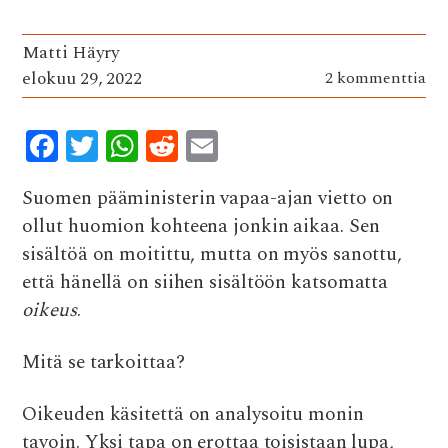
Matti Häyry
elokuu 29, 2022
2 kommenttia
F
T
W
R
E
ac
w
h
e
m
Suomen pääministerin vapaa-ajan vietto on
e
it
at
d
ai
ollut huomion kohteena jonkin aikaa. Sen
b
te
s
di
l
sisältöä on moitittu, mutta on myös sanottu,
o
r
A
t
että hänellä on siihen sisältöön katsomatta
o
p
oikeus
.
k
p
Mitä se tarkoittaa?
Oikeuden käsitettä on analysoitu monin
tavoin. Yksi tapa on erottaa toisistaan lupa,