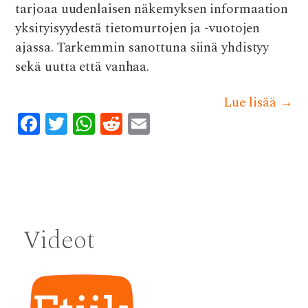
tarjoaa uudenlaisen näkemyksen informaation
yksityisyydestä tietomurtojen ja -vuotojen
ajassa. Tarkemmin sanottuna siinä yhdistyy
sekä uutta että vanhaa.
Lue lisää
→
F
T
W
R
E
ac
w
h
e
m
e
it
at
d
ai
b
te
s
di
l
Post
o
r
A
t
navigation
o
p
Videot
k
p