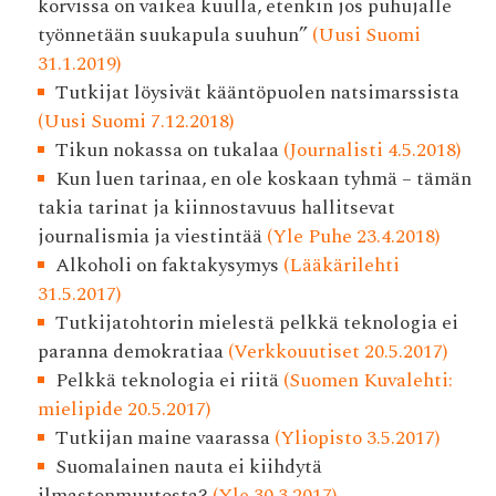
korvissa on vaikea kuulla, etenkin jos puhujalle
työnnetään suukapula suuhun”
(Uusi Suomi
31.1.2019)
Tutkijat löysivät kääntöpuolen natsimarssista
(Uusi Suomi 7.12.2018)
Tikun nokassa on tukalaa
(Journalisti 4.5.2018)
Kun luen tarinaa, en ole koskaan tyhmä – tämän
takia tarinat ja kiinnostavuus hallitsevat
journalismia ja viestintää
(Yle Puhe 23.4.2018)
Alkoholi on faktakysymys
(Lääkärilehti
31.5.2017)
Tutkijatohtorin mielestä pelkkä teknologia ei
paranna demokratiaa
(Verkkouutiset 20.5.2017)
Pelkkä teknologia ei riitä
(Suomen Kuvalehti:
mielipide 20.5.2017)
Tutkijan maine vaarassa
(Yliopisto 3.5.2017)
Suomalainen nauta ei kiihdytä
ilmastonmuutosta?
(Yle 30.3.2017)