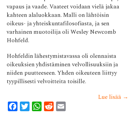
vapaus ja vaade. Vaateet voidaan vielä jakaa
kahteen alaluokkaan. Malli on lähtöisin
oikeus- ja yhteiskuntafilosofiasta, ja sen
varhainen muotoilija oli Wesley Newcomb
Hohfeld.
Hohfeldin lähestymistavassa oli olennaista
oikeuksien yhdistäminen velvollisuuksiin ja
niiden puutteeseen. Yhden oikeuteen liittyy
tyypillisesti velvoitteita toisille.
Lue lisää
→
F
T
W
R
E
ac
w
h
e
m
e
it
at
d
ai