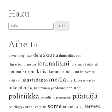
Haku
Haku:
Aiheita
demokratia
arvot
ihmisoikeudet
blogi
data
journalismi
ilmastonmuutos
julkisuus
keskustelu
koronakriisi
korona
koronapandemia
koronavirus
media
lainsäädäntö
merkitys
kritiikki
mielipide
oikeudet
osallistuminen
pandemia
perustelu
päättäjä
politiikka
populismi
propaganda
some
terveys
talous
sananvapaus
rehellisyys
tekoäly