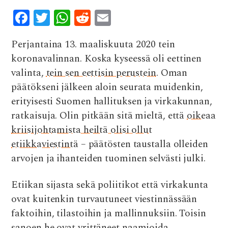
F
T
W
R
E
ac
w
h
e
m
Perjantaina 13. maaliskuuta 2020 tein
e
it
at
d
ai
koronavalinnan. Koska kyseessä oli eettinen
b
te
s
di
l
valinta,
tein sen eettisin perustein
. Oman
o
r
A
t
päätökseni jälkeen aloin seurata muidenkin,
o
p
erityisesti Suomen hallituksen ja virkakunnan,
k
p
ratkaisuja. Olin pitkään sitä mieltä, että
oikeaa
kriisijohtamista heiltä olisi ollut
etiikkaviestintä
– päätösten taustalla olleiden
arvojen ja ihanteiden tuominen selvästi julki.
Etiikan sijasta sekä poliitikot että virkakunta
ovat kuitenkin turvautuneet viestinnässään
faktoihin, tilastoihin ja mallinnuksiin. Toisin
sanoen he ovat yrittäneet naamioida