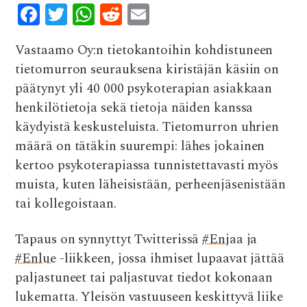
F
T
W
R
E
ac
w
h
e
m
Vastaamo Oy:n tietokantoihin kohdistuneen
e
it
at
d
ai
tietomurron seurauksena kiristäjän käsiin on
b
te
s
di
l
päätynyt yli 40 000 psykoterapian asiakkaan
o
r
A
t
henkilötietoja sekä tietoja näiden kanssa
o
p
käydyistä keskusteluista. Tietomurron uhrien
k
p
määrä on tätäkin suurempi: lähes jokainen
kertoo psykoterapiassa tunnistettavasti myös
muista, kuten läheisistään, perheenjäsenistään
tai kollegoistaan.
Tapaus on synnyttyt Twitterissä
#Enjaa
ja
#Enlue
-liikkeen, jossa ihmiset lupaavat jättää
paljastuneet tai paljastuvat tiedot kokonaan
lukematta. Yleisön vastuuseen keskittyvä liike