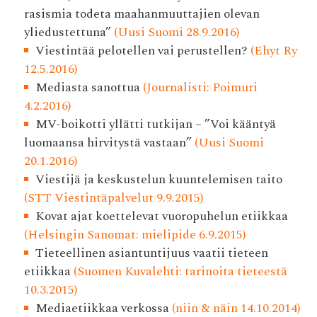
rasismia todeta maahanmuuttajien olevan
yliedustettuna”
(Uusi Suomi 28.9.2016)
Viestintää pelotellen vai perustellen?
(Ehyt Ry
12.5.2016)
Mediasta sanottua
(Journalisti: Poimuri
4.2.2016)
MV-boikotti yllätti tutkijan – ”Voi kääntyä
luomaansa hirvitystä vastaan”
(Uusi Suomi
20.1.2016)
Viestijä ja keskustelun kuuntelemisen taito
(STT Viestintäpalvelut 9.9.2015)
Kovat ajat koettelevat vuoropuhelun etiikkaa
(Helsingin Sanomat: mielipide 6.9.2015)
Tieteellinen asiantuntijuus vaatii tieteen
etiikkaa
(Suomen Kuvalehti: tarinoita tieteestä
10.3.2015)
Mediaetiikkaa verkossa
(niin & näin 14.10.2014)