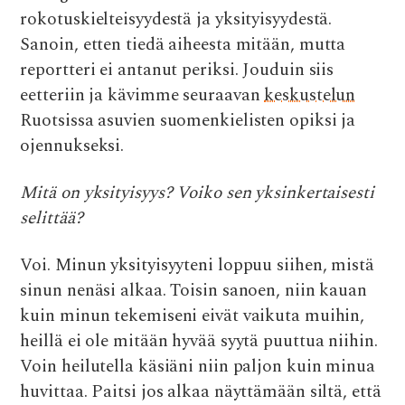
e
it
at
d
ai
rokotuskielteisyydestä ja yksityisyydestä.
b
te
s
di
l
Sanoin, etten tiedä aiheesta mitään, mutta
o
r
A
t
reportteri ei antanut periksi. Jouduin siis
o
p
eetteriin ja kävimme seuraavan
keskustelun
k
p
Ruotsissa asuvien suomenkielisten opiksi ja
ojennukseksi.
Mitä on yksityisyys? Voiko sen yksinkertaisesti
selittää?
Voi. Minun yksityisyyteni loppuu siihen, mistä
sinun nenäsi alkaa. Toisin sanoen, niin kauan
kuin minun tekemiseni eivät vaikuta muihin,
heillä ei ole mitään hyvää syytä puuttua niihin.
Voin heilutella käsiäni niin paljon kuin minua
huvittaa. Paitsi jos alkaa näyttämään siltä, että