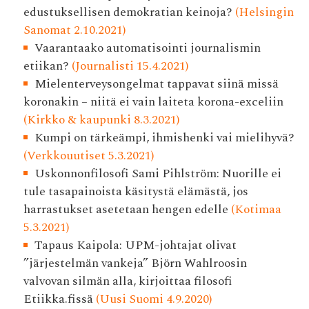
edustuksellisen demokratian keinoja?
(Helsingin
Sanomat 2.10.2021)
Vaarantaako automatisointi journalismin
etiikan?
(Journalisti 15.4.2021)
Mielenterveysongelmat tappavat siinä missä
koronakin – niitä ei vain laiteta korona-exceliin
(Kirkko & kaupunki 8.3.2021)
Kumpi on tärkeämpi, ihmishenki vai mielihyvä?
(Verkkouutiset 5.3.2021)
Uskonnonfilosofi Sami Pihlström: Nuorille ei
tule tasapainoista käsitystä elämästä, jos
harrastukset asetetaan hengen edelle
(Kotimaa
5.3.2021)
Tapaus Kaipola: UPM-johtajat olivat
”järjestelmän vankeja” Björn Wahlroosin
valvovan silmän alla, kirjoittaa filosofi
Etiikka.fissä
(Uusi Suomi 4.9.2020)