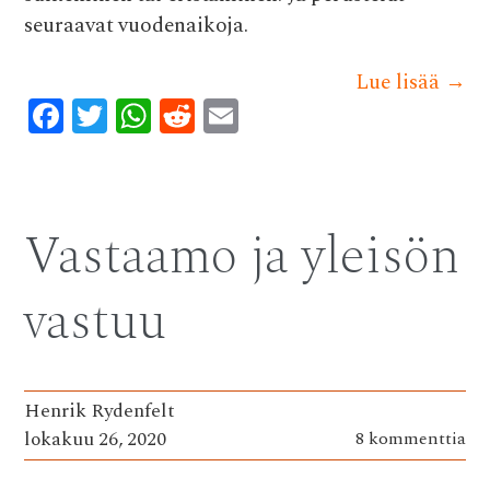
seuraavat vuodenaikoja.
Lue lisää
→
F
T
W
R
E
ac
w
h
e
m
e
it
at
d
ai
b
te
s
di
l
Vastaamo ja yleisön
o
r
A
t
o
p
vastuu
k
p
Henrik Rydenfelt
lokakuu 26, 2020
8 kommenttia