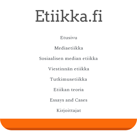
Skip
Etiikka.fi
to
main
content
Skip
Etusivu
Menu
to
Mediaetiikka
content
Sosiaalisen median etiikka
Viestinnän etiikka
Tutkimusetiikka
Etiikan teoria
Essays and Cases
Kirjoittajat