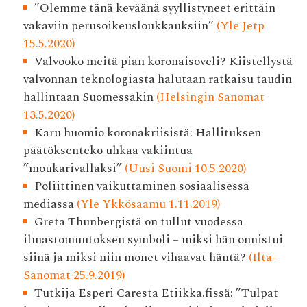
”Olemme tänä keväänä syyllistyneet erittäin
vakaviin perusoikeusloukkauksiin”
(Yle Jetp
15.5.2020)
Valvooko meitä pian korona­isoveli? Kiistellystä
valvonnan teknologiasta halutaan ratkaisu taudin
hallintaan Suomessakin
(Helsingin Sanomat
13.5.2020)
Karu huomio koronakriisistä: Hallituksen
päätöksenteko uhkaa vakiintua
”moukarivallaksi”
(Uusi Suomi 10.5.2020)
Poliittinen vaikuttaminen sosiaalisessa
mediassa
(Yle Ykkösaamu 1.11.2019)
Greta Thunbergistä on tullut vuodessa
ilmastomuutoksen symboli – miksi hän onnistui
siinä ja miksi niin monet vihaavat häntä?
(Ilta-
Sanomat 25.9.2019)
Tutkija Esperi Caresta Etiikka.fissä: ”Tulpat