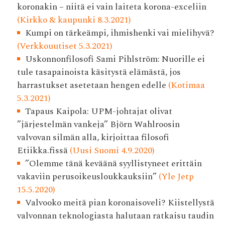
koronakin – niitä ei vain laiteta korona-exceliin
(Kirkko & kaupunki 8.3.2021)
Kumpi on tärkeämpi, ihmishenki vai mielihyvä?
(Verkkouutiset 5.3.2021)
Uskonnonfilosofi Sami Pihlström: Nuorille ei
tule tasapainoista käsitystä elämästä, jos
harrastukset asetetaan hengen edelle
(Kotimaa
5.3.2021)
Tapaus Kaipola: UPM-johtajat olivat
”järjestelmän vankeja” Björn Wahlroosin
valvovan silmän alla, kirjoittaa filosofi
Etiikka.fissä
(Uusi Suomi 4.9.2020)
”Olemme tänä keväänä syyllistyneet erittäin
vakaviin perusoikeusloukkauksiin”
(Yle Jetp
15.5.2020)
Valvooko meitä pian korona­isoveli? Kiistellystä
valvonnan teknologiasta halutaan ratkaisu taudin