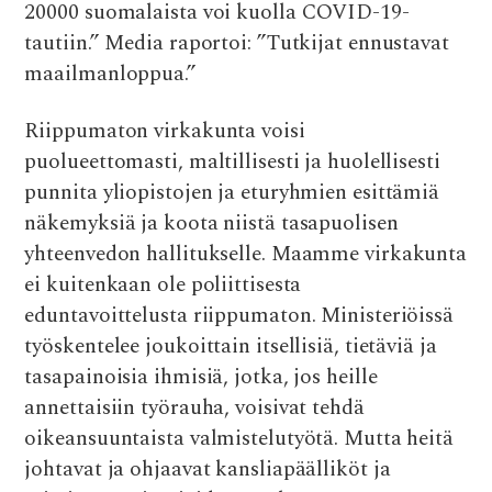
20000 suomalaista voi kuolla COVID-19-
tautiin.” Media raportoi: ”Tutkijat ennustavat
maailmanloppua.”
Riippumaton virkakunta voisi
puolueettomasti, maltillisesti ja huolellisesti
punnita yliopistojen ja eturyhmien esittämiä
näkemyksiä ja koota niistä tasapuolisen
yhteenvedon hallitukselle. Maamme virkakunta
ei kuitenkaan ole poliittisesta
eduntavoittelusta riippumaton. Ministeriöissä
työskentelee joukoittain itsellisiä, tietäviä ja
tasapainoisia ihmisiä, jotka, jos heille
annettaisiin työrauha, voisivat tehdä
oikeansuuntaista valmistelutyötä. Mutta heitä
johtavat ja ohjaavat kansliapäälliköt ja