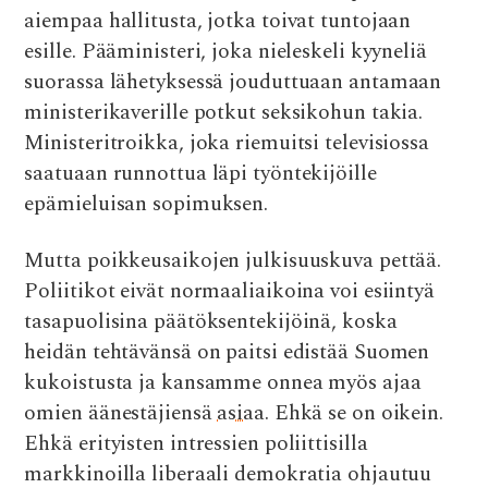
aiempaa hallitusta, jotka toivat tuntojaan
esille. Pääministeri, joka nieleskeli kyyneliä
suorassa lähetyksessä jouduttuaan antamaan
ministerikaverille potkut seksikohun takia.
Ministeritroikka, joka riemuitsi televisiossa
saatuaan runnottua läpi työntekijöille
epämieluisan sopimuksen.
Mutta poikkeusaikojen julkisuuskuva pettää.
Poliitikot eivät normaaliaikoina voi esiintyä
tasapuolisina päätöksentekijöinä, koska
heidän tehtävänsä on paitsi edistää Suomen
kukoistusta ja kansamme onnea myös ajaa
omien äänestäjiensä
asiaa
. Ehkä se on oikein.
Ehkä erityisten intressien poliittisilla
markkinoilla liberaali demokratia ohjautuu