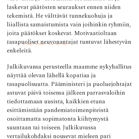
laskevat päätösten seuraukset ennen niiden
tekemistä. He välttävät tunnekuohuja ja
liiallista samaistumista vain joihinkin ryhmiin,
joita päätökset koskevat. Motivaatioltaan
tasapuoliset neuvonantajat
tuntuvat lähestyvän
enkeleitä.
Julkikuvansa perusteella maamme nykyhallitus
näyttää olevan lähellä kopatiaa ja
tasapuolisuutta. Pääministeri ja puoluejohtajat
astuvat päivä toisensa jälkeen parrasvaloihin
tiedottamaan uusista, kaikkien etuna
esittämistään pandemiatoimenpiteistä
osoittamatta sopimatonta kiihtymystä
suuntaan tai toiseen. Julkikuvassa
vertailukohdaksi nousevat mieleen pari