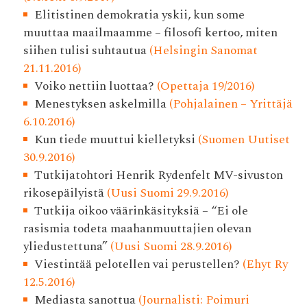
Elitistinen demokratia yskii, kun some
muuttaa maailmaamme – filosofi kertoo, miten
siihen tulisi suhtautua
(Helsingin Sanomat
21.11.2016)
Voiko nettiin luottaa?
(Opettaja 19/2016)
Menestyksen askelmilla
(Pohjalainen – Yrittäjä
6.10.2016)
Kun tiede muuttui kielletyksi
(Suomen Uutiset
30.9.2016)
Tutkijatohtori Henrik Rydenfelt MV-sivuston
rikosepäilyistä
(Uusi Suomi 29.9.2016)
Tutkija oikoo väärinkäsityksiä – “Ei ole
rasismia todeta maahanmuuttajien olevan
yliedustettuna”
(Uusi Suomi 28.9.2016)
Viestintää pelotellen vai perustellen?
(Ehyt Ry
12.5.2016)
Mediasta sanottua
(Journalisti: Poimuri