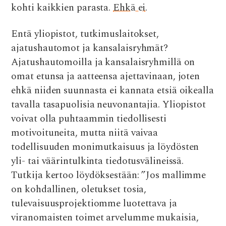
kohti kaikkien parasta.
Ehkä ei
.
Entä yliopistot, tutkimuslaitokset,
ajatushautomot ja kansalaisryhmät?
Ajatushautomoilla ja kansalaisryhmillä on
omat etunsa ja aatteensa ajettavinaan, joten
ehkä niiden suunnasta ei kannata etsiä oikealla
tavalla tasapuolisia neuvonantajia. Yliopistot
voivat olla puhtaammin tiedollisesti
motivoituneita, mutta niitä vaivaa
todellisuuden monimutkaisuus ja löydösten
yli- tai väärintulkinta tiedotusvälineissä.
Tutkija kertoo löydöksestään: ”Jos mallimme
on kohdallinen, oletukset tosia,
tulevaisuusprojektiomme luotettava ja
viranomaisten toimet arvelumme mukaisia,