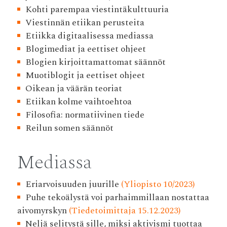
Kohti parempaa viestintäkulttuuria
Viestinnän etiikan perusteita
Etiikka digitaalisessa mediassa
Blogimediat ja eettiset ohjeet
Blogien kirjoittamattomat säännöt
Muotiblogit ja eettiset ohjeet
Oikean ja väärän teoriat
Etiikan kolme vaihtoehtoa
Filosofia: normatiivinen tiede
Reilun somen säännöt
Mediassa
Eriarvoisuuden juurille
(Yliopisto 10/2023)
Puhe tekoälystä voi parhaimmillaan nostattaa
aivomyrskyn
(Tiedetoimittaja 15.12.2023)
Neljä selitystä sille, miksi aktivismi tuottaa