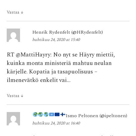
Vastaa
↓
Henrik Rydenfelt (@HRydenfelt)
huhtikuu 24, 2020 at 15:40
RT @MattiHayry: No nyt se Häyry miettii,
kuinka monta ministeriä mahtuu neulan
kärjelle. Kopatia ja tasapuolisuus –
ilmenevätkö enkelit vai…
Vastaa
↓
Ismo Peltonen
(@ipeltonen)
huhtikuu 24, 2020 at 16:40