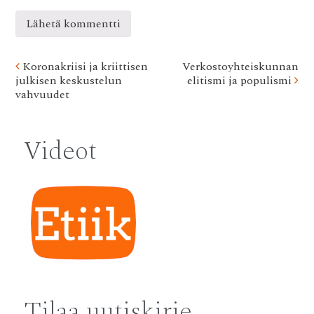
Post
Koronakriisi ja kriittisen
Verkostoyhteiskunnan
julkisen keskustelun
elitismi ja populismi
navigation
vahvuudet
Videot
Tilaa uutiskirje