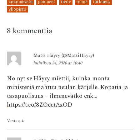
b
te
s
di
l
kokonaisetu
puolueet
tiede
tunne
tutkimus
o
r
A
t
yliopisto
o
p
k
p
8 kommenttia
Matti Häyry (@MattiHayry)
huhtikuu 24, 2020 at 10:40
No nyt se Häyry miettii, kuinka monta
ministeriä mahtuu neulan kärjelle. Kopatia ja
tasapuolisuus – ilmenevätkö enk…
https://t.co/8ZOeetAxOD
Vastaa
↓