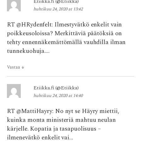
Etiikka.fi (@Etiikka)
huhtikuu 24, 2020 at 13:42
RT @HRydenfelt: Ilmestyvätkö enkelit vain
poikkeusoloissa? Merkittäviä päätöksiä on
tehty ennennäkemättömällä vauhdilla ilman
tunnekuohuja.…
Vastaa
↓
Etiikka.fi (@Etiikka)
huhtikuu 24, 2020 at 14:40
RT @MattiHayry: No nyt se Häyry miettii,
kuinka monta ministeriä mahtuu neulan
kärjelle. Kopatia ja tasapuolisuus –
ilmenevätkö enkelit vai…