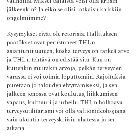
vauhdilla. Miksei tällaista voisi olla kriisin
jälkeenkin? Ja eikö se olisi ratkaisu kaikkiin
ongelmiimme?
Kysymykset eivät ole retorisia. Hallituksen
päätökset ovat perustuneet THL:n
asiantuntijuuteen, koska terveys on tärkeä arvo
ja THL:n tehtävä on edistää sitä. Kun on
kuitenkin muitakin arvoja, pelkän terveyden
varassa ei voi toimia loputtomiin. Rajoituksia
puretaan jo talouden elvyttämiseksi, ja sen
jälkeen jonossa ovat koulutus, liikkumisen
vapaus, kulttuuri ja urheilu. THL:n holhoava
terveysutilitarismi voi olla valtionideologiana
vain akuutin terveyskriisin uhatessa ja sen
aikana.