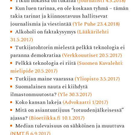
Tikun nokassa on tukalaa
(Journalisti 4.5.2018)
Kun luen tarinaa, en ole koskaan tyhmä – tämän
takia tarinat ja kiinnostavuus hallitsevat
journalismia ja viestintää
(Yle Puhe 23.4.2018)
Alkoholi on faktakysymys
(Lääkärilehti
31.5.2017)
Tutkijatohtorin mielestä pelkkä teknologia ei
paranna demokratiaa
(Verkkouutiset 20.5.2017)
Pelkkä teknologia ei riitä
(Suomen Kuvalehti:
mielipide 20.5.2017)
Tutkijan maine vaarassa
(Yliopisto 3.5.2017)
Suomalainen nauta ei kiihdytä
ilmastonmuutosta?
(Yle 30.3.2017)
Koko kansan lakeja
(Advokaatti 1/2017)
Mitä on asiantuntijuus “totuudenjälkeisessä”
ajassa?
(Bioetiikka.fi 10.1.2017)
Median tulevaisuus on sähköinen ja muuttuva
(NMT.fi 6.9.2017)