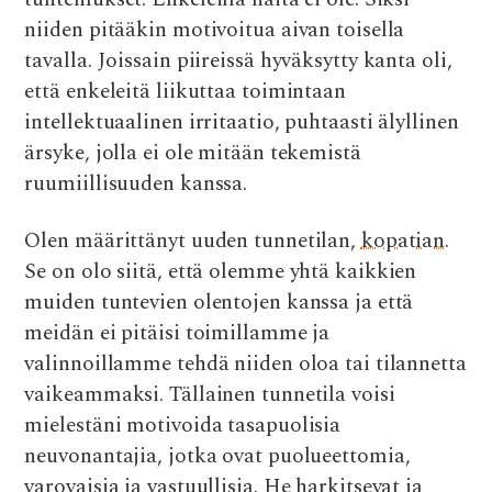
niiden pitääkin motivoitua aivan toisella
tavalla. Joissain piireissä hyväksytty kanta oli,
että enkeleitä liikuttaa toimintaan
intellektuaalinen irritaatio, puhtaasti älyllinen
ärsyke, jolla ei ole mitään tekemistä
ruumiillisuuden kanssa.
Olen määrittänyt uuden tunnetilan,
kopatian
.
Se on olo siitä, että olemme yhtä kaikkien
muiden tuntevien olentojen kanssa ja että
meidän ei pitäisi toimillamme ja
valinnoillamme tehdä niiden oloa tai tilannetta
vaikeammaksi. Tällainen tunnetila voisi
mielestäni motivoida tasapuolisia
neuvonantajia, jotka ovat puolueettomia,
varovaisia ja vastuullisia. He harkitsevat ja