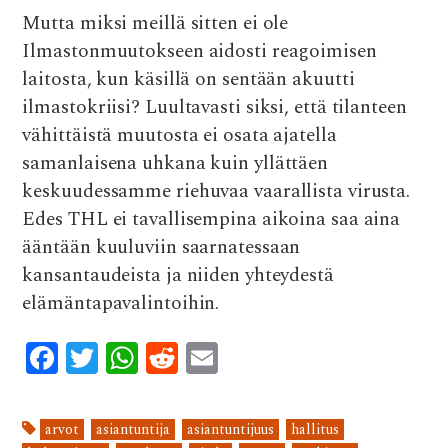
Mutta miksi meillä sitten ei ole
Ilmastonmuutokseen aidosti reagoimisen
laitosta, kun käsillä on sentään akuutti
ilmastokriisi? Luultavasti siksi, että tilanteen
vähittäistä muutosta ei osata ajatella
samanlaisena uhkana kuin yllättäen
keskuudessamme riehuvaa vaarallista virusta.
Edes THL ei tavallisempina aikoina saa aina
ääntään kuuluviin saarnatessaan
kansantaudeista ja niiden yhteydestä
elämäntapavalintoihin.
F
T
W
R
E
ac
w
h
e
m
e
it
at
d
ai
arvot
asiantuntija
asiantuntijuus
hallitus