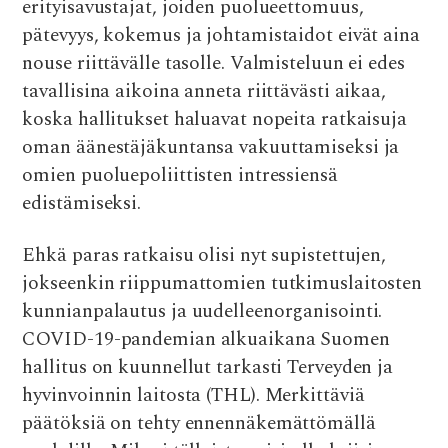
erityisavustajat, joiden puolueettomuus,
pätevyys, kokemus ja johtamistaidot eivät aina
nouse riittävälle tasolle. Valmisteluun ei edes
tavallisina aikoina anneta riittävästi aikaa,
koska hallitukset haluavat nopeita ratkaisuja
oman äänestäjäkuntansa vakuuttamiseksi ja
omien puoluepoliittisten intressiensä
edistämiseksi.
Ehkä paras ratkaisu olisi nyt supistettujen,
jokseenkin riippumattomien tutkimuslaitosten
kunnianpalautus ja uudelleenorganisointi.
COVID-19-pandemian alkuaikana Suomen
hallitus on kuunnellut tarkasti Terveyden ja
hyvinvoinnin laitosta (THL). Merkittäviä
päätöksiä on tehty ennennäkemättömällä