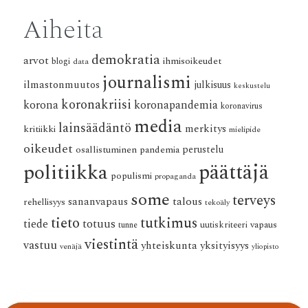
Aiheita
demokratia
arvot
ihmisoikeudet
blogi
data
journalismi
ilmastonmuutos
julkisuus
keskustelu
koronakriisi
korona
koronapandemia
koronavirus
media
lainsäädäntö
merkitys
kritiikki
mielipide
oikeudet
osallistuminen
pandemia
perustelu
päättäjä
politiikka
populismi
propaganda
some
terveys
talous
sananvapaus
rehellisyys
tekoäly
tieto
tutkimus
tiede
totuus
vapaus
tunne
uutiskriteeri
viestintä
vastuu
yhteiskunta
yksityisyys
venäjä
yliopisto