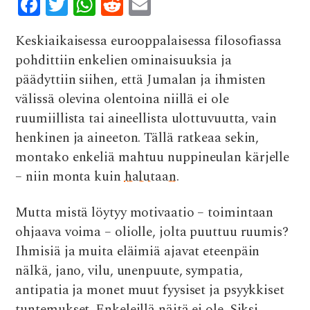
F
T
W
R
E
ac
w
h
e
m
Keskiaikaisessa eurooppalaisessa filosofiassa
e
it
at
d
ai
pohdittiin enkelien ominaisuuksia ja
b
te
s
di
l
päädyttiin siihen, että Jumalan ja ihmisten
o
r
A
t
välissä olevina olentoina niillä ei ole
o
p
ruumiillista tai aineellista ulottuvuutta, vain
k
p
henkinen ja aineeton. Tällä ratkeaa sekin,
montako enkeliä mahtuu nuppineulan kärjelle
– niin monta kuin
halutaan
.
Mutta mistä löytyy motivaatio – toimintaan
ohjaava voima – oliolle, jolta puuttuu ruumis?
Ihmisiä ja muita eläimiä ajavat eteenpäin
nälkä, jano, vilu, unenpuute, sympatia,
antipatia ja monet muut fyysiset ja psyykkiset
tuntemukset. Enkeleillä näitä ei ole. Siksi