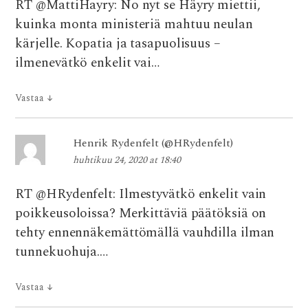
RT @MattiHayry: No nyt se Häyry miettii,
kuinka monta ministeriä mahtuu neulan
kärjelle. Kopatia ja tasapuolisuus –
ilmenevätkö enkelit vai…
Vastaa
↓
Henrik Rydenfelt (@HRydenfelt)
huhtikuu 24, 2020 at 18:40
RT @HRydenfelt: Ilmestyvätkö enkelit vain
poikkeusoloissa? Merkittäviä päätöksiä on
tehty ennennäkemättömällä vauhdilla ilman
tunnekuohuja.…
Vastaa
↓