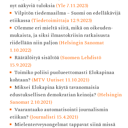
nyt näkyviä tuloksia
(Yle 7.11.2023)
Vilpitön tiedemaailma – Suomi on edelläkävijä
etiikassa
(Tiedetoimittaja 12.9.2023)
Olemme eri mieltä siitä, mikä on oikeuden­
mukaista, ja siksi ilmasto­kriisin ratkaisusta
riidellään niin paljon
(Helsingin Sanomat
1.10.2022)
Räätälöityä sisältöä
(Suomen Lehdistö
15.9.2022)
Toimiko poliisi puolueettomasti Elokapinaa
kohtaan?
(MTV Uutiset 11.10.2021)
Miksei Elokapina käytä tavanomaisia
edustuksellisen demokratian keinoja?
(Helsingin
Sanomat 2.10.2021)
Vaarantaako automatisointi journalismin
etiikan?
(Journalisti 15.4.2021)
Mielenterveysongelmat tappavat siinä missä