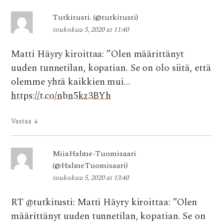
Tutkitusti. (@tutkitusti)
toukokuu 5, 2020 at 11:40
Matti Häyry kiroittaa: ”Olen määrittänyt
uuden tunnetilan, kopatian. Se on olo siitä, että
olemme yhtä kaikkien mui…
https://t.co/nbn5kz3BYh
Vastaa
↓
MiiaHalme-Tuomisaari
(@HalmeTuomisaari)
toukokuu 5, 2020 at 13:40
RT @tutkitusti: Matti Häyry kiroittaa: ”Olen
määrittänyt uuden tunnetilan, kopatian. Se on