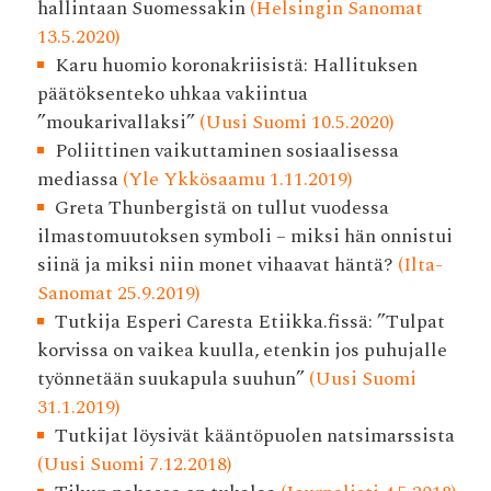
hallintaan Suomessakin
(Helsingin Sanomat
13.5.2020)
Karu huomio koronakriisistä: Hallituksen
päätöksenteko uhkaa vakiintua
”moukarivallaksi”
(Uusi Suomi 10.5.2020)
Poliittinen vaikuttaminen sosiaalisessa
mediassa
(Yle Ykkösaamu 1.11.2019)
Greta Thunbergistä on tullut vuodessa
ilmastomuutoksen symboli – miksi hän onnistui
siinä ja miksi niin monet vihaavat häntä?
(Ilta-
Sanomat 25.9.2019)
Tutkija Esperi Caresta Etiikka.fissä: ”Tulpat
korvissa on vaikea kuulla, etenkin jos puhujalle
työnnetään suukapula suuhun”
(Uusi Suomi
31.1.2019)
Tutkijat löysivät kääntöpuolen natsimarssista
(Uusi Suomi 7.12.2018)