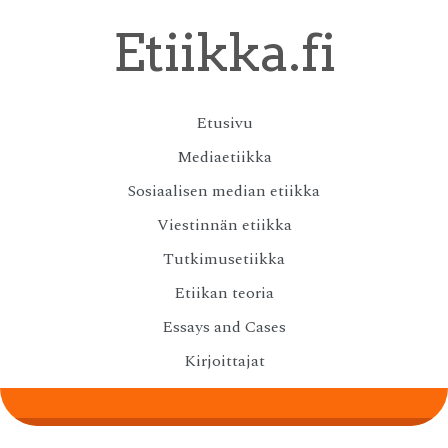
Skip
Etiikka.fi
to
main
content
Skip
Etusivu
Menu
to
Mediaetiikka
content
Sosiaalisen median etiikka
Viestinnän etiikka
Tutkimusetiikka
Etiikan teoria
Essays and Cases
Kirjoittajat