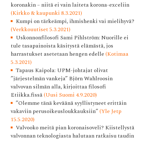
koronakin – niitä ei vain laiteta korona-exceliin
(Kirkko & kaupunki 8.3.2021)
Kumpi on tärkeämpi, ihmishenki vai mielihyvä?
(Verkkouutiset 5.3.2021)
Uskonnonfilosofi Sami Pihlström: Nuorille ei
tule tasapainoista käsitystä elämästä, jos
harrastukset asetetaan hengen edelle
(Kotimaa
5.3.2021)
Tapaus Kaipola: UPM-johtajat olivat
”järjestelmän vankeja” Björn Wahlroosin
valvovan silmän alla, kirjoittaa filosofi
Etiikka.fissä
(Uusi Suomi 4.9.2020)
”Olemme tänä keväänä syyllistyneet erittäin
vakaviin perusoikeusloukkauksiin”
(Yle Jetp
15.5.2020)
Valvooko meitä pian korona­isoveli? Kiistellystä
valvonnan teknologiasta halutaan ratkaisu taudin