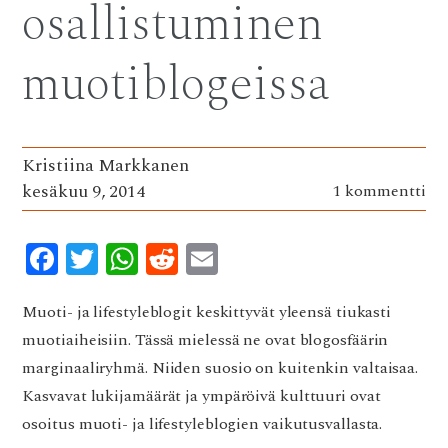
osallistuminen
k
p
muotiblogeissa
Kristiina Markkanen
kesäkuu 9, 2014
1 kommentti
F
T
W
R
E
ac
w
h
e
m
e
it
at
d
ai
Muoti- ja lifestyleblogit keskittyvät yleensä tiukasti
muotiaiheisiin. Tässä mielessä ne ovat blogosfäärin
b
te
s
di
l
marginaaliryhmä. Niiden suosio on kuitenkin valtaisaa.
o
r
A
t
Kasvavat lukijamäärät ja ympäröivä kulttuuri ovat
o
p
osoitus muoti- ja lifestyleblogien vaikutusvallasta.