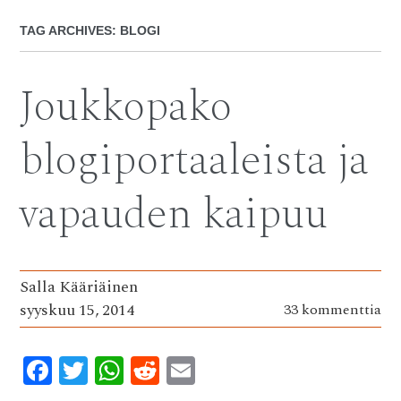
TAG ARCHIVES:
BLOGI
Joukkopako
blogiportaaleista ja
vapauden kaipuu
Salla Kääriäinen
syyskuu 15, 2014
33 kommenttia
F
T
W
R
E
ac
w
h
e
m