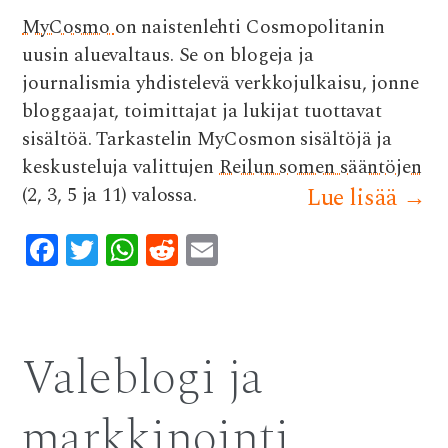
k
p
MyCosmo
on naistenlehti Cosmopolitanin
uusin aluevaltaus. Se on blogeja ja
journalismia yhdistelevä verkkojulkaisu, jonne
bloggaajat, toimittajat ja lukijat tuottavat
sisältöä. Tarkastelin MyCosmon sisältöjä ja
keskusteluja valittujen
Reilun somen sääntöjen
(2, 3, 5 ja 11) valossa.
Lue lisää
→
F
T
W
R
E
ac
w
h
e
m
e
it
at
d
ai
b
te
s
di
l
Valeblogi ja
o
r
A
t
o
p
markkinointi
k
p