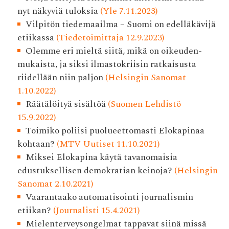
nyt näkyviä tuloksia
(Yle 7.11.2023)
Vilpitön tiedemaailma – Suomi on edelläkävijä
etiikassa
(Tiedetoimittaja 12.9.2023)
Olemme eri mieltä siitä, mikä on oikeuden­
mukaista, ja siksi ilmasto­kriisin ratkaisusta
riidellään niin paljon
(Helsingin Sanomat
1.10.2022)
Räätälöityä sisältöä
(Suomen Lehdistö
15.9.2022)
Toimiko poliisi puolueettomasti Elokapinaa
kohtaan?
(MTV Uutiset 11.10.2021)
Miksei Elokapina käytä tavanomaisia
edustuksellisen demokratian keinoja?
(Helsingin
Sanomat 2.10.2021)
Vaarantaako automatisointi journalismin
etiikan?
(Journalisti 15.4.2021)
Mielenterveysongelmat tappavat siinä missä