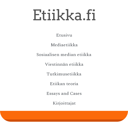
Skip
Etiikka.fi
to
main
content
Skip
Etusivu
Menu
to
Mediaetiikka
content
Sosiaalisen median etiikka
Viestinnän etiikka
Tutkimusetiikka
Etiikan teoria
Essays and Cases
Kirjoittajat