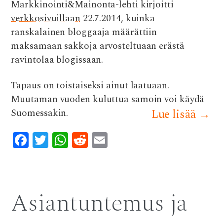
Markkinointi&Mainonta-lehti kirjoitti
e
it
at
d
ai
verkkosivuillaan
22.7.2014, kuinka
b
te
s
di
l
ranskalainen bloggaaja määrättiin
o
r
A
t
maksamaan sakkoja arvosteltuaan erästä
o
p
ravintolaa blogissaan.
k
p
Tapaus on toistaiseksi ainut laatuaan.
Muutaman vuoden kuluttua samoin voi käydä
Suomessakin.
Lue lisää
→
F
T
W
R
E
ac
w
h
e
m
e
it
at
d
ai
b
te
s
di
l
Asiantuntemus ja
o
r
A
t
o
p