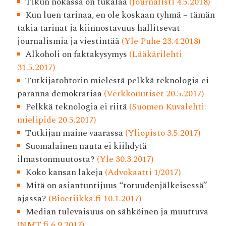
Tikun nokassa on tukalaa
(Journalisti 4.5.2018)
Kun luen tarinaa, en ole koskaan tyhmä – tämän
takia tarinat ja kiinnostavuus hallitsevat
journalismia ja viestintää
(Yle Puhe 23.4.2018)
Alkoholi on faktakysymys
(Lääkärilehti
31.5.2017)
Tutkijatohtorin mielestä pelkkä teknologia ei
paranna demokratiaa
(Verkkouutiset 20.5.2017)
Pelkkä teknologia ei riitä
(Suomen Kuvalehti:
mielipide 20.5.2017)
Tutkijan maine vaarassa
(Yliopisto 3.5.2017)
Suomalainen nauta ei kiihdytä
ilmastonmuutosta?
(Yle 30.3.2017)
Koko kansan lakeja
(Advokaatti 1/2017)
Mitä on asiantuntijuus “totuudenjälkeisessä”
ajassa?
(Bioetiikka.fi 10.1.2017)
Median tulevaisuus on sähköinen ja muuttuva
(NMT.fi 6.9.2017)