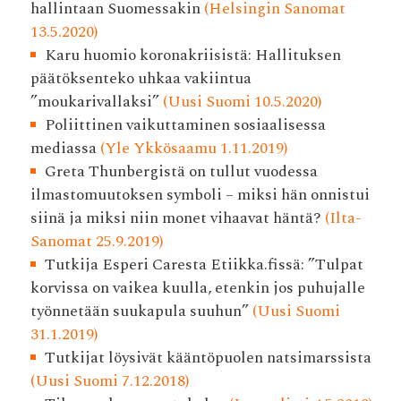
hallintaan Suomessakin
(Helsingin Sanomat
13.5.2020)
Karu huomio koronakriisistä: Hallituksen
päätöksenteko uhkaa vakiintua
”moukarivallaksi”
(Uusi Suomi 10.5.2020)
Poliittinen vaikuttaminen sosiaalisessa
mediassa
(Yle Ykkösaamu 1.11.2019)
Greta Thunbergistä on tullut vuodessa
ilmastomuutoksen symboli – miksi hän onnistui
siinä ja miksi niin monet vihaavat häntä?
(Ilta-
Sanomat 25.9.2019)
Tutkija Esperi Caresta Etiikka.fissä: ”Tulpat
korvissa on vaikea kuulla, etenkin jos puhujalle
työnnetään suukapula suuhun”
(Uusi Suomi
31.1.2019)
Tutkijat löysivät kääntöpuolen natsimarssista
(Uusi Suomi 7.12.2018)