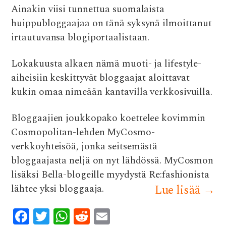
Ainakin viisi tunnettua suomalaista
e
it
at
d
ai
huippubloggaajaa on tänä syksynä ilmoittanut
b
te
s
di
l
irtautuvansa blogiportaalistaan.
o
r
A
t
o
p
Lokakuusta alkaen nämä muoti- ja lifestyle-
k
p
aiheisiin keskittyvät bloggaajat aloittavat
kukin omaa nimeään kantavilla verkkosivuilla.
Bloggaajien joukkopako koettelee kovimmin
Cosmopolitan-lehden MyCosmo-
verkkoyhteisöä, jonka seitsemästä
bloggaajasta neljä on nyt lähdössä. MyCosmon
lisäksi Bella-blogeille myydystä Re:fashionista
lähtee yksi bloggaaja.
Lue lisää
→
F
T
W
R
E