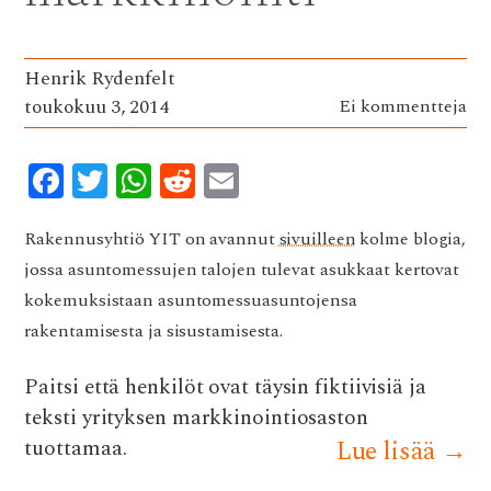
Henrik Rydenfelt
toukokuu 3, 2014
Ei kommentteja
F
T
W
R
E
ac
w
h
e
m
e
it
at
d
ai
Rakennusyhtiö YIT on avannut
sivuilleen
kolme blogia,
jossa asuntomessujen talojen tulevat asukkaat kertovat
b
te
s
di
l
kokemuksistaan asuntomessuasuntojensa
o
r
A
t
rakentamisesta ja sisustamisesta.
o
p
k
p
Paitsi että henkilöt ovat täysin fiktiivisiä ja
teksti yrityksen markkinointiosaston
tuottamaa.
Lue lisää
→