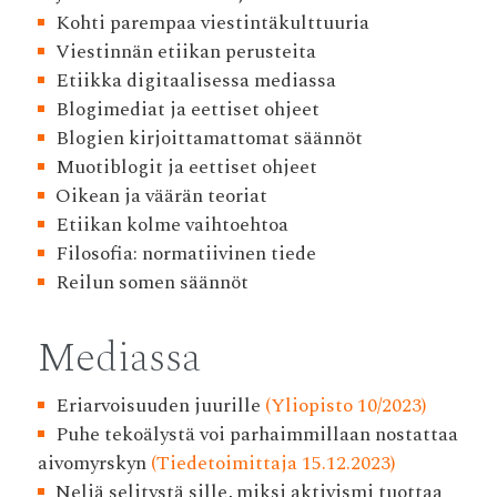
Kohti parempaa viestintäkulttuuria
Viestinnän etiikan perusteita
Etiikka digitaalisessa mediassa
Blogimediat ja eettiset ohjeet
Blogien kirjoittamattomat säännöt
Muotiblogit ja eettiset ohjeet
Oikean ja väärän teoriat
Etiikan kolme vaihtoehtoa
Filosofia: normatiivinen tiede
Reilun somen säännöt
Mediassa
Eriarvoisuuden juurille
(Yliopisto 10/2023)
Puhe tekoälystä voi parhaimmillaan nostattaa
aivomyrskyn
(Tiedetoimittaja 15.12.2023)
Neljä selitystä sille, miksi aktivismi tuottaa