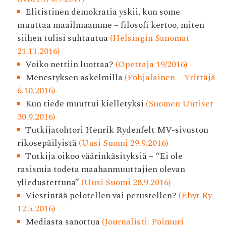
Elitistinen demokratia yskii, kun some
muuttaa maailmaamme – filosofi kertoo, miten
siihen tulisi suhtautua
(Helsingin Sanomat
21.11.2016)
Voiko nettiin luottaa?
(Opettaja 19/2016)
Menestyksen askelmilla
(Pohjalainen – Yrittäjä
6.10.2016)
Kun tiede muuttui kielletyksi
(Suomen Uutiset
30.9.2016)
Tutkijatohtori Henrik Rydenfelt MV-sivuston
rikosepäilyistä
(Uusi Suomi 29.9.2016)
Tutkija oikoo väärinkäsityksiä – “Ei ole
rasismia todeta maahanmuuttajien olevan
yliedustettuna”
(Uusi Suomi 28.9.2016)
Viestintää pelotellen vai perustellen?
(Ehyt Ry
12.5.2016)
Mediasta sanottua
(Journalisti: Poimuri