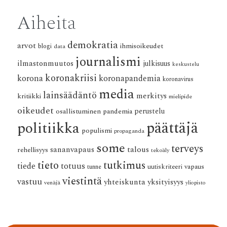
Aiheita
demokratia
arvot
ihmisoikeudet
blogi
data
journalismi
ilmastonmuutos
julkisuus
keskustelu
koronakriisi
korona
koronapandemia
koronavirus
media
lainsäädäntö
merkitys
kritiikki
mielipide
oikeudet
osallistuminen
pandemia
perustelu
päättäjä
politiikka
populismi
propaganda
some
terveys
talous
sananvapaus
rehellisyys
tekoäly
tieto
tutkimus
tiede
totuus
vapaus
tunne
uutiskriteeri
viestintä
vastuu
yhteiskunta
yksityisyys
venäjä
yliopisto