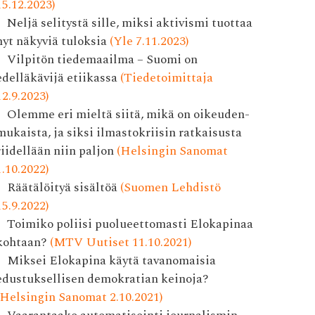
15.12.2023)
Neljä selitystä sille, miksi aktivismi tuottaa
nyt näkyviä tuloksia
(Yle 7.11.2023)
Vilpitön tiedemaailma – Suomi on
edelläkävijä etiikassa
(Tiedetoimittaja
12.9.2023)
Olemme eri mieltä siitä, mikä on oikeuden­
mukaista, ja siksi ilmasto­kriisin ratkaisusta
riidellään niin paljon
(Helsingin Sanomat
1.10.2022)
Räätälöityä sisältöä
(Suomen Lehdistö
15.9.2022)
Toimiko poliisi puolueettomasti Elokapinaa
kohtaan?
(MTV Uutiset 11.10.2021)
Miksei Elokapina käytä tavanomaisia
edustuksellisen demokratian keinoja?
(Helsingin Sanomat 2.10.2021)