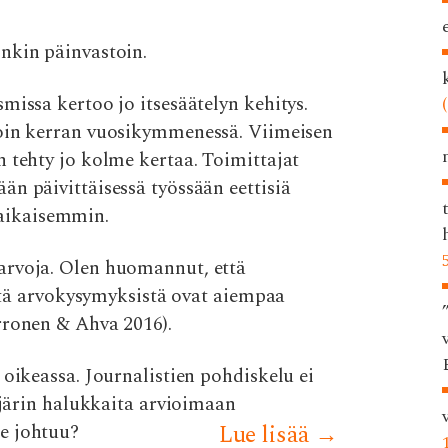
nkin päinvastoin.
missa kertoo jo itsesäätelyn kehitys.
oin kerran vuosikymmenessä. Viimeisen
 tehty jo kolme kertaa. Toimittajat
n päivittäisessä työssään eettisiä
aikaisemmin.
arvoja. Olen huomannut, että
vistä arvokysymyksistä ovat aiempaa
rronen & Ahva 2016).
 oikeassa. Journalistien pohdiskelu ei
e järin halukkaita arvioimaan
e johtuu?
Lue lisää
→