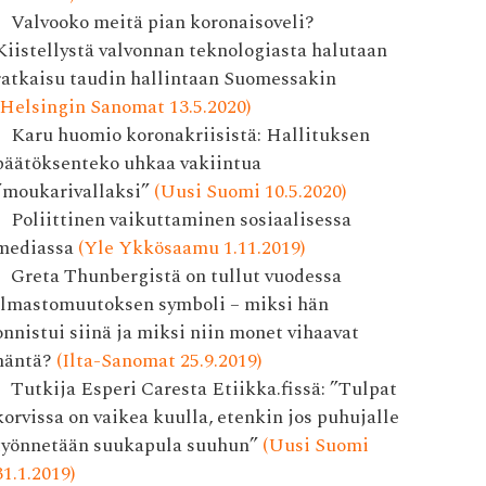
Valvooko meitä pian korona­isoveli?
Kiistellystä valvonnan teknologiasta halutaan
ratkaisu taudin hallintaan Suomessakin
(Helsingin Sanomat 13.5.2020)
Karu huomio koronakriisistä: Hallituksen
päätöksenteko uhkaa vakiintua
”moukarivallaksi”
(Uusi Suomi 10.5.2020)
Poliittinen vaikuttaminen sosiaalisessa
mediassa
(Yle Ykkösaamu 1.11.2019)
Greta Thunbergistä on tullut vuodessa
ilmastomuutoksen symboli – miksi hän
onnistui siinä ja miksi niin monet vihaavat
häntä?
(Ilta-Sanomat 25.9.2019)
Tutkija Esperi Caresta Etiikka.fissä: ”Tulpat
korvissa on vaikea kuulla, etenkin jos puhujalle
työnnetään suukapula suuhun”
(Uusi Suomi
31.1.2019)