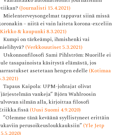
Vaarantaako automatisointi journalismin
etiikan?
(Journalisti 15.4.2021)
Mielenterveysongelmat tappavat siinä missä
koronakin – niitä ei vain laiteta korona-exceliin
(Kirkko & kaupunki 8.3.2021)
Kumpi on tärkeämpi, ihmishenki vai
mielihyvä?
(Verkkouutiset 5.3.2021)
Uskonnonfilosofi Sami Pihlström: Nuorille ei
tule tasapainoista käsitystä elämästä, jos
harrastukset asetetaan hengen edelle
(Kotimaa
5.3.2021)
Tapaus Kaipola: UPM-johtajat olivat
”järjestelmän vankeja” Björn Wahlroosin
valvovan silmän alla, kirjoittaa filosofi
Etiikka.fissä
(Uusi Suomi 4.9.2020)
”Olemme tänä keväänä syyllistyneet erittäin
vakaviin perusoikeusloukkauksiin”
(Yle Jetp
15.5.2020)