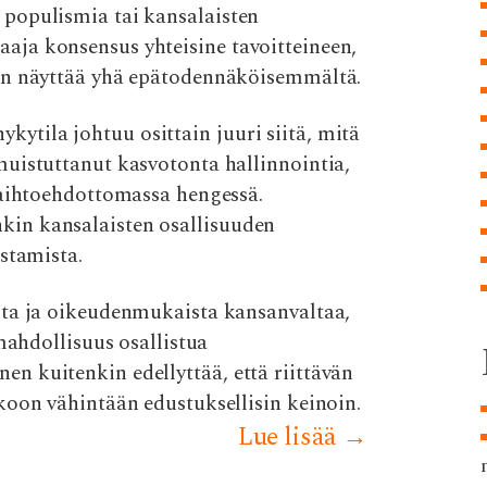
populismia tai kansalaisten
ja konsensus yhteisine tavoitteineen,
en näyttää yhä epätodennäköisemmältä.
tila johtuu osittain juuri siitä, mitä
uistuttanut kasvotonta hallinnointia,
vaihtoehdottomassa hengessä.
in kansalaisten osallisuuden
stamista.
sta ja oikeudenmukaista kansanvaltaa,
mahdollisuus osallistua
n kuitenkin edellyttää, että riittävän
koon vähintään edustuksellisin keinoin.
Lue lisää
→