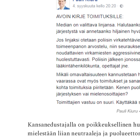
o
p
k
p
Pauli Kiuru
Kansanedustajalla on poikkeuksellinen h
mielestään liian neutraaleja ja puolueetto