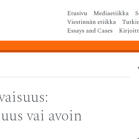
Skip
Etusivu
Mediaetiikka
S
Menu
to
Viestinnän etiikka
Tutki
content
Essays and Cases
Kirjoit
vaisuus:
suus vai avoin