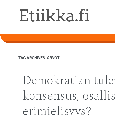
Skip
Etiikka.fi
to
main
content
TAG ARCHIVES:
ARVOT
Demokratian tule
konsensus, osalli
erimielisyys?