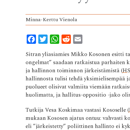
Minna-Kerttu Vienola
F
T
W
R
E
ac
w
h
e
m
Sitran yliasiamies Mikko Kosonen esitti ta
e
it
at
d
ai
ongelmat” saadaan ratkaistua parhaiten ke
b
te
s
di
l
ja hallinnon toiminnon järkeistämistä (
HS
o
r
A
t
hallinnosta tulisi tehdä yksimielisempää ja
o
p
puolueet olisivat valmiita viemään ratkai
k
p
huolimatta, ja hallitus-oppositio -jako oli
Tutkija Vesa Koskimaa vastasi Kososelle (
mukaan Kososen ajatus ontuu: vahvasti ko
eli ”järkeistetty” poliittinen hallinto ei 