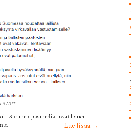
 4.9.2017
uoli. Suomen päämediat ovat hänen
mia.
Lue lisää
→