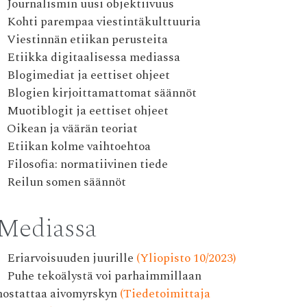
Journalismin uusi objektiivuus
Kohti parempaa viestintäkulttuuria
Viestinnän etiikan perusteita
Etiikka digitaalisessa mediassa
Blogimediat ja eettiset ohjeet
Blogien kirjoittamattomat säännöt
Muotiblogit ja eettiset ohjeet
Oikean ja väärän teoriat
Etiikan kolme vaihtoehtoa
Filosofia: normatiivinen tiede
Reilun somen säännöt
Mediassa
Eriarvoisuuden juurille
(Yliopisto 10/2023)
Puhe tekoälystä voi parhaimmillaan
nostattaa aivomyrskyn
(Tiedetoimittaja