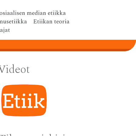
osiaalisen median etiikka
musetiikka
Etiikan teoria
tajat
Videot