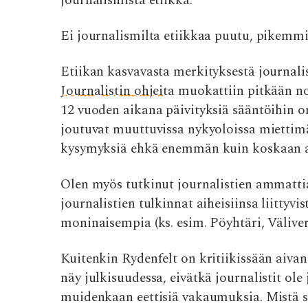
journalismista etiikka
.
o
p
k
p
Ei journalismilta etiikkaa puutu, pikemmi
Etiikan kasvavasta merkityksestä journalis
Journalistin ohjeita
muokattiin pitkään n
12 vuoden aikana päivityksiä sääntöihin on
joutuvat muuttuvissa nykyoloissa miettimää
kysymyksiä ehkä enemmän kuin koskaan 
Olen myös tutkinut journalistien ammatti
journalistien tulkinnat aiheisiinsa liitty
moninaisempia (ks. esim. Pöyhtäri, Välive
Kuitenkin Rydenfelt on kritiikissään aivan
näy julkisuudessa, eivätkä journalistit ol
muidenkaan eettisiä vakaumuksia. Mistä s