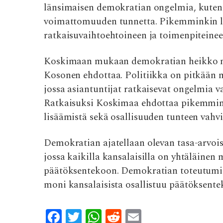
länsimaisen demokratian ongelmia, kuten 
voimattomuuden tunnetta. Pikemminkin laa
ratkaisuvaihtoehtoineen ja toimenpiteine
Koskimaan mukaan demokratian heikko nyky
Kosonen ehdottaa. Politiikka on pitkään m
jossa asiantuntijat ratkaisevat ongelmia 
Ratkaisuksi Koskimaa ehdottaa pikemmink
lisäämistä sekä osallisuuden tunteen vahvi
Demokratian ajatellaan olevan tasa-arvoi
jossa kaikilla kansalaisilla on yhtäläinen 
päätöksentekoon. Demokratian toteutumine
moni kansalaisista osallistuu päätöksente
F
T
W
R
E