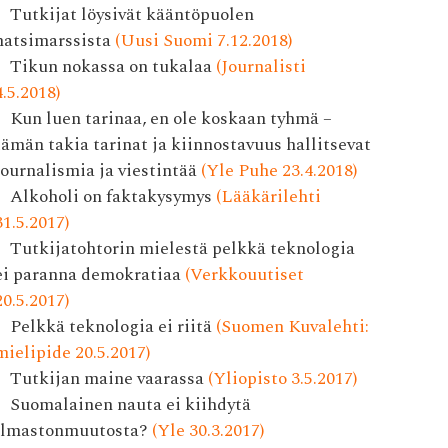
Tutkijat löysivät kääntöpuolen
natsimarssista
(Uusi Suomi 7.12.2018)
Tikun nokassa on tukalaa
(Journalisti
4.5.2018)
Kun luen tarinaa, en ole koskaan tyhmä –
tämän takia tarinat ja kiinnostavuus hallitsevat
journalismia ja viestintää
(Yle Puhe 23.4.2018)
Alkoholi on faktakysymys
(Lääkärilehti
31.5.2017)
Tutkijatohtorin mielestä pelkkä teknologia
ei paranna demokratiaa
(Verkkouutiset
20.5.2017)
Pelkkä teknologia ei riitä
(Suomen Kuvalehti:
mielipide 20.5.2017)
Tutkijan maine vaarassa
(Yliopisto 3.5.2017)
Suomalainen nauta ei kiihdytä
ilmastonmuutosta?
(Yle 30.3.2017)