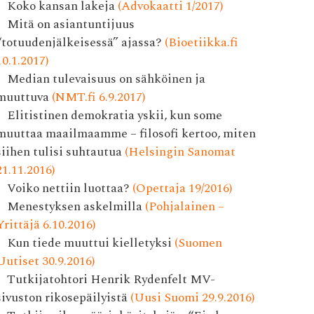
Koko kansan lakeja
(Advokaatti 1/2017)
Mitä on asiantuntijuus
“totuudenjälkeisessä” ajassa?
(Bioetiikka.fi
10.1.2017)
Median tulevaisuus on sähköinen ja
muuttuva
(NMT.fi 6.9.2017)
Elitistinen demokratia yskii, kun some
muuttaa maailmaamme – filosofi kertoo, miten
siihen tulisi suhtautua
(Helsingin Sanomat
21.11.2016)
Voiko nettiin luottaa?
(Opettaja 19/2016)
Menestyksen askelmilla
(Pohjalainen –
Yrittäjä 6.10.2016)
Kun tiede muuttui kielletyksi
(Suomen
Uutiset 30.9.2016)
Tutkijatohtori Henrik Rydenfelt MV-
sivuston rikosepäilyistä
(Uusi Suomi 29.9.2016)