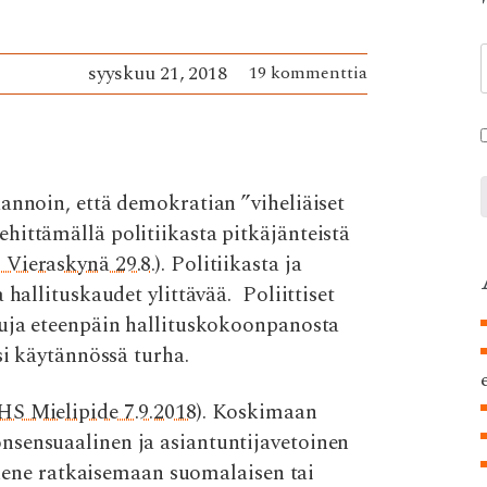
syyskuu 21, 2018
19 kommenttia
annoin, että demokratian ”viheliäiset
hittämällä politiikasta pitkäjänteistä
 Vieraskynä 29.8.
). Politiikasta ja
 hallituskaudet ylittävää. Poliittiset
suja eteenpäin hallituskokoonpanosta
si käytännössä turha.
HS Mielipide 7.9.2018
). Koskimaan
nsensuaalinen ja asiantuntijavetoinen
kykene ratkaisemaan suomalaisen tai