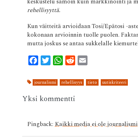
keskustelu samoin kuin markkinointi ja m
rehellisyyttä.
Kun väitteitä arvioidaan Tosi/Epätosi -astei
kokonaan arvioinnin tuolle puolen. Faktant
mutta joskus se antaa sukkelalle kiemurtel
F
T
W
R
E
ac
w
h
e
m
e
it
at
d
ai
journalismi
rehellisyys
tieto
uutiskriteeri
b
te
s
di
l
o
r
A
t
Yksi kommentti
o
p
k
p
Pingback:
Kaikki media ei ole journalismia