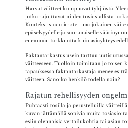
Harvat väitteet kumpuavat tyhjiöstä. Yleen
jotka rajoittavat niiden tosiasiallista tarko
Kontekstistaan irrotettuna jokainen väite 
epäselvyydelle ja suoranaiselle väärinymmä
enemmän tarkkuutta kuin asiayhteys edelly
Faktantarkastus usein tarttuu uutisjutussa 
väitteeseen. Tuolloin toimitaan jo toisen
tapauksessa faktantarkastaja menee esitt
väitteen. Sanoiko henkilö todella noin?
Rajatun rehellisyyden ongelm
Puhtaasti tosilla ja perustelluilla väitteill
kuvan jättämällä sopivia muita tosiasioi
esiin olennaisia vertailukohtia tai asian t