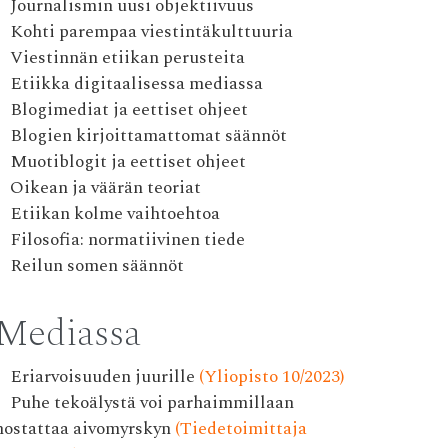
Journalismin uusi objektiivuus
Kohti parempaa viestintäkulttuuria
Viestinnän etiikan perusteita
Etiikka digitaalisessa mediassa
Blogimediat ja eettiset ohjeet
Blogien kirjoittamattomat säännöt
Muotiblogit ja eettiset ohjeet
Oikean ja väärän teoriat
Etiikan kolme vaihtoehtoa
Filosofia: normatiivinen tiede
Reilun somen säännöt
Mediassa
Eriarvoisuuden juurille
(Yliopisto 10/2023)
Puhe tekoälystä voi parhaimmillaan
nostattaa aivomyrskyn
(Tiedetoimittaja