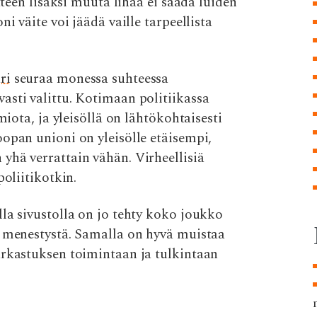
tteen lisäksi muuta lihaa ei saada luiden
i väite voi jäädä vaille tarpeellista
ri
seuraa monessa suhteessa
asti valittu. Kotimaan politiikassa
miota, ja yleisöllä on lähtökohtaisesti
opan unioni on yleisölle etäisempi,
yhä verrattain vähän. Virheellisiä
poliitikotkin.
la sivustolla on jo tehty koko joukko
a menestystä. Samalla on hyvä muistaa
arkastuksen toimintaan ja tulkintaan