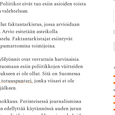
Poliitikot eivät tuo esiin asioiden toista
n valehteluun.
llut faktantarkistus, jossa arvioidaan
ä. Arvio esitetään asteikolla
telu. Faktantarkistajat esiintyvät
riippumattomina toimijoina.
lilyönnit ovat verrattain harvinaisia.
tuomaan esiin poliitikkojen väitteiden
ukseen ei ole ollut. Sitä on Suomessa
totuuspuntari,
jonka viisari ei ole
jälkeen.
hokkuus. Perinteisessä journalismissa
nen edellyttää käytännössä uuden jutun