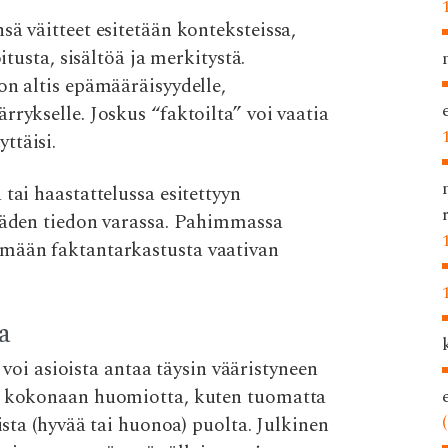
sä väitteet esitetään konteksteissa,
itusta, sisältöä ja merkitystä.
on altis epämääräisyydelle,
rrykselle. Joskus “faktoilta” voi vaatia
ttäisi.
tai haastattelussa esitettyyn
 käden tiedon varassa. Pahimmassa
ämään faktantarkastusta vaativan
a
ä voi asioista antaa täysin vääristyneen
ta kokonaan huomiotta, kuten tuomatta
oista (hyvää tai huonoa) puolta. Julkinen