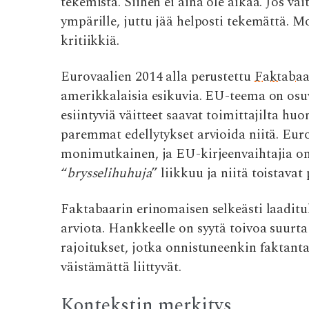
tekemistä. Siihen ei aina ole aikaa. Jos väi
ympärille, juttu jää helposti tekemättä. Mon
kritiikkiä.
Eurovaalien 2014 alla perustettu
Faktabaa
amerikkalaisia esikuvia. EU-teema on osuv
esiintyviä väitteet saavat toimittajilta huo
paremmat edellytykset arvioida niitä. Euro
monimutkainen, ja EU-kirjeenvaihtajia on 
“
brysselihuhuja
” liikkuu ja niitä toistavat 
Faktabaarin erinomaisen selkeästi laaditul
arviota. Hankkeelle on syytä toivoa suurt
rajoitukset, jotka onnistuneenkin faktant
väistämättä liittyvät.
Kontekstin merkitys