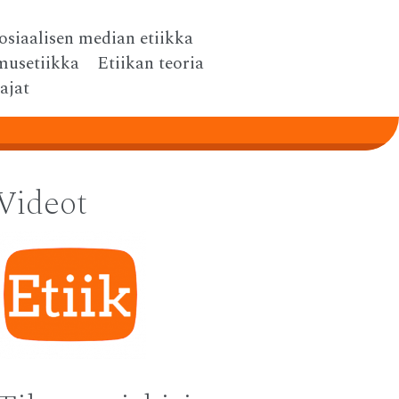
osiaalisen median etiikka
musetiikka
Etiikan teoria
tajat
Videot