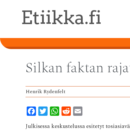
Skip
Etiikka.fi
to
main
content
Silkan faktan raja
Henrik Rydenfelt
F
T
W
R
E
ac
w
h
e
m
Julkisessa keskustelussa esitetyt tosiasiav
e
it
at
d
ai