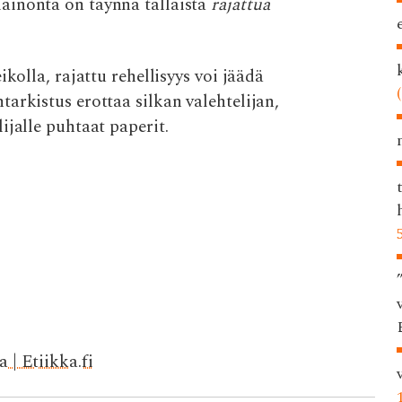
ainonta on täynnä tällaista
rajattua
kolla, rajattu rehellisyys voi jäädä
arkistus erottaa silkan valehtelijan,
ijalle puhtaat paperit.
 | Etiikka.fi