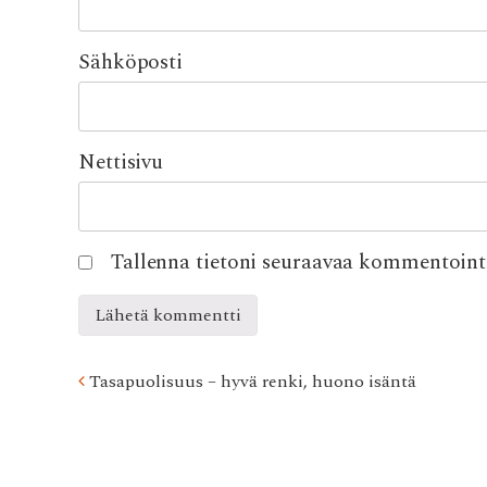
Sähköposti
Nettisivu
Tallenna tietoni seuraavaa kommentointi
Post
Tasapuolisuus – hyvä renki, huono isäntä
navigation