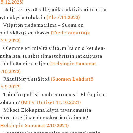
15.12.2023)
Neljä selitystä sille, miksi aktivismi tuottaa
nyt näkyviä tuloksia
(Yle 7.11.2023)
Vilpitön tiedemaailma – Suomi on
edelläkävijä etiikassa
(Tiedetoimittaja
12.9.2023)
Olemme eri mieltä siitä, mikä on oikeuden­
mukaista, ja siksi ilmasto­kriisin ratkaisusta
riidellään niin paljon
(Helsingin Sanomat
1.10.2022)
Räätälöityä sisältöä
(Suomen Lehdistö
15.9.2022)
Toimiko poliisi puolueettomasti Elokapinaa
kohtaan?
(MTV Uutiset 11.10.2021)
Miksei Elokapina käytä tavanomaisia
edustuksellisen demokratian keinoja?
(Helsingin Sanomat 2.10.2021)