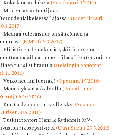
Koko kansan lakeja
(Advokaatti 1/2017)
Mitä on asiantuntijuus
“totuudenjälkeisessä” ajassa?
(Bioetiikka.fi
10.1.2017)
Median tulevaisuus on sähköinen ja
muuttuva
(NMT.fi 6.9.2017)
Elitistinen demokratia yskii, kun some
muuttaa maailmaamme – filosofi kertoo, miten
siihen tulisi suhtautua
(Helsingin Sanomat
21.11.2016)
Voiko nettiin luottaa?
(Opettaja 19/2016)
Menestyksen askelmilla
(Pohjalainen –
Yrittäjä 6.10.2016)
Kun tiede muuttui kielletyksi
(Suomen
Uutiset 30.9.2016)
Tutkijatohtori Henrik Rydenfelt MV-
sivuston rikosepäilyistä
(Uusi Suomi 29.9.2016)