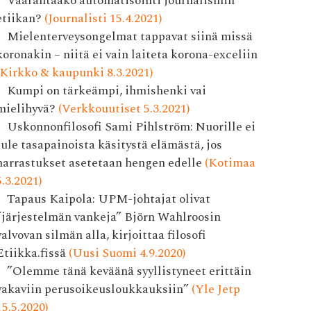
Vaarantaako automatisointi journalismin
etiikan?
(Journalisti 15.4.2021)
Mielenterveysongelmat tappavat siinä missä
koronakin – niitä ei vain laiteta korona-exceliin
(Kirkko & kaupunki 8.3.2021)
Kumpi on tärkeämpi, ihmishenki vai
mielihyvä?
(Verkkouutiset 5.3.2021)
Uskonnonfilosofi Sami Pihlström: Nuorille ei
tule tasapainoista käsitystä elämästä, jos
harrastukset asetetaan hengen edelle
(Kotimaa
5.3.2021)
Tapaus Kaipola: UPM-johtajat olivat
”järjestelmän vankeja” Björn Wahlroosin
valvovan silmän alla, kirjoittaa filosofi
Etiikka.fissä
(Uusi Suomi 4.9.2020)
”Olemme tänä keväänä syyllistyneet erittäin
vakaviin perusoikeusloukkauksiin”
(Yle Jetp
15.5.2020)