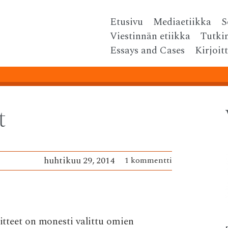
Skip
Etusivu
Mediaetiikka
S
Menu
to
Viestinnän etiikka
Tutki
content
Essays and Cases
Kirjoit
t
huhtikuu 29, 2014
1 kommentti
äitteet on monesti valittu omien