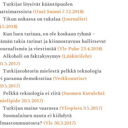
Tutkijat löysivät kääntöpuolen
natsimarssista
(Uusi Suomi 7.12.2018)
Tikun nokassa on tukalaa
(Journalisti
4.5.2018)
Kun luen tarinaa, en ole koskaan tyhmä –
tämän takia tarinat ja kiinnostavuus hallitsevat
journalismia ja viestintää
(Yle Puhe 23.4.2018)
Alkoholi on faktakysymys
(Lääkärilehti
31.5.2017)
Tutkijatohtorin mielestä pelkkä teknologia
ei paranna demokratiaa
(Verkkouutiset
20.5.2017)
Pelkkä teknologia ei riitä
(Suomen Kuvalehti:
mielipide 20.5.2017)
Tutkijan maine vaarassa
(Yliopisto 3.5.2017)
Suomalainen nauta ei kiihdytä
ilmastonmuutosta?
(Yle 30.3.2017)