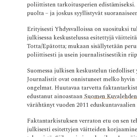
poliittisten tarkoitusperien edistämiseksi. 
b
te
s
di
l
puolta – ja joskus syyllistyvät suoranaisee
o
r
A
t
o
p
Erityisesti Yhdysvalloissa on suosituksi tu
k
p
julkisessa keskustelussa esitettyjä väitteit
Totta/Epätotta; mukaan sisällytetään perus
poliittisesti ja usein journalistisestikin 
Suomessa julkisen keskustelun tiedolliset y
Journalistit ovat onnistuneet melko hyvin 
ongelmat. Huutavaa tarvetta faktantarkist
edustanut ainoastaan
Suomen Kuvalehden 
värähtänyt vuoden 2011 eduskuntavaalien 
Faktantarkistuksen verraton etu on sen te
julkisesti esitettyjen väitteiden korjaami