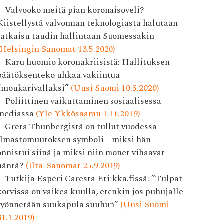
Valvooko meitä pian korona­isoveli?
Kiistellystä valvonnan teknologiasta halutaan
ratkaisu taudin hallintaan Suomessakin
(Helsingin Sanomat 13.5.2020)
Karu huomio koronakriisistä: Hallituksen
päätöksenteko uhkaa vakiintua
”moukarivallaksi”
(Uusi Suomi 10.5.2020)
Poliittinen vaikuttaminen sosiaalisessa
mediassa
(Yle Ykkösaamu 1.11.2019)
Greta Thunbergistä on tullut vuodessa
ilmastomuutoksen symboli – miksi hän
onnistui siinä ja miksi niin monet vihaavat
häntä?
(Ilta-Sanomat 25.9.2019)
Tutkija Esperi Caresta Etiikka.fissä: ”Tulpat
korvissa on vaikea kuulla, etenkin jos puhujalle
työnnetään suukapula suuhun”
(Uusi Suomi
31.1.2019)