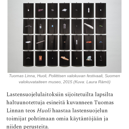
e
it
at
d
ai
b
te
s
di
l
o
r
A
t
o
p
k
p
Tuomas Linna, Huoli, Poliittisen valokuvan festivaali, Suomen
valokuvataiteen museo, 2015 (Kuva: Laura Rämö)
Lastensuojelulaitoksiin sijoitetuilta lapsilta
haltuunotettuja esineitä kuvanneen Tuomas
Linnan teos
Huoli
haastaa lastensuojelun
toimijat pohtimaan omia käytäntöjään ja
niiden perusteita.