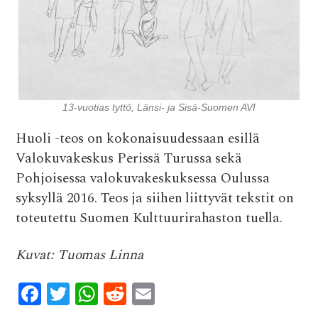
13-vuotias tyttö, Länsi- ja Sisä-Suomen AVI
Huoli -teos on kokonaisuudessaan esillä
Valokuvakeskus Perissä Turussa sekä
Pohjoisessa valokuvakeskuksessa Oulussa
syksyllä 2016. Teos ja siihen liittyvät tekstit on
toteutettu Suomen Kulttuurirahaston tuella.
Kuvat: Tuomas Linna
F
T
W
R
E
ac
w
h
e
m