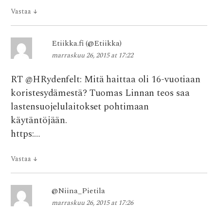
Vastaa
↓
Etiikka.fi (@Etiikka)
marraskuu 26, 2015 at 17:22
RT @HRydenfelt: Mitä haittaa oli 16-vuotiaan
koristesydämestä? Tuomas Linnan teos saa
lastensuojelulaitokset pohtimaan
käytäntöjään.
https:…
Vastaa
↓
@Niina_Pietila
marraskuu 26, 2015 at 17:26