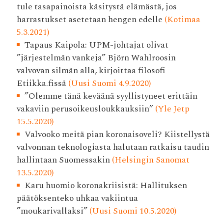
tule tasapainoista käsitystä elämästä, jos
harrastukset asetetaan hengen edelle
(Kotimaa
5.3.2021)
Tapaus Kaipola: UPM-johtajat olivat
”järjestelmän vankeja” Björn Wahlroosin
valvovan silmän alla, kirjoittaa filosofi
Etiikka.fissä
(Uusi Suomi 4.9.2020)
”Olemme tänä keväänä syyllistyneet erittäin
vakaviin perusoikeusloukkauksiin”
(Yle Jetp
15.5.2020)
Valvooko meitä pian korona­isoveli? Kiistellystä
valvonnan teknologiasta halutaan ratkaisu taudin
hallintaan Suomessakin
(Helsingin Sanomat
13.5.2020)
Karu huomio koronakriisistä: Hallituksen
päätöksenteko uhkaa vakiintua
”moukarivallaksi”
(Uusi Suomi 10.5.2020)