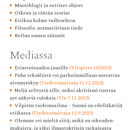
Muotiblogit ja eettiset ohjeet
Oikean ja väärän teoriat
Etiikan kolme vaihtoehtoa
Filosofia: normatiivinen tiede
Reilun somen säännöt
Mediassa
Eriarvoisuuden juurille
(Yliopisto 10/2023)
Puhe tekoälystä voi parhaimmillaan nostattaa
aivomyrskyn
(Tiedetoimittaja 15.12.2023)
Neljä selitystä sille, miksi aktivismi tuottaa
nyt näkyviä tuloksia
(Yle 7.11.2023)
Vilpitön tiedemaailma – Suomi on edelläkävijä
etiikassa
(Tiedetoimittaja 12.9.2023)
Olemme eri mieltä siitä, mikä on oikeuden­
mukaista, ja siksi ilmasto­kriisin ratkaisusta