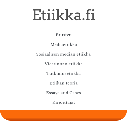
Skip
Etiikka.fi
to
main
content
Skip
Etusivu
Menu
to
Mediaetiikka
content
Sosiaalisen median etiikka
Viestinnän etiikka
Tutkimusetiikka
Etiikan teoria
Essays and Cases
Kirjoittajat