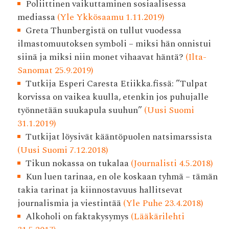
Poliittinen vaikuttaminen sosiaalisessa
mediassa
(Yle Ykkösaamu 1.11.2019)
Greta Thunbergistä on tullut vuodessa
ilmastomuutoksen symboli – miksi hän onnistui
siinä ja miksi niin monet vihaavat häntä?
(Ilta-
Sanomat 25.9.2019)
Tutkija Esperi Caresta Etiikka.fissä: ”Tulpat
korvissa on vaikea kuulla, etenkin jos puhujalle
työnnetään suukapula suuhun”
(Uusi Suomi
31.1.2019)
Tutkijat löysivät kääntöpuolen natsimarssista
(Uusi Suomi 7.12.2018)
Tikun nokassa on tukalaa
(Journalisti 4.5.2018)
Kun luen tarinaa, en ole koskaan tyhmä – tämän
takia tarinat ja kiinnostavuus hallitsevat
journalismia ja viestintää
(Yle Puhe 23.4.2018)
Alkoholi on faktakysymys
(Lääkärilehti