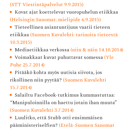
(STT Viestintäpalvelut 9.9.2015)
Kovat ajat koettelevat vuoropuhelun etiikkaa
(Helsingin Sanomat: mielipide 6.9.2015)
Tieteellinen asiantuntijuus vaatii tieteen
etiikkaa
(Suomen Kuvalehti: tarinoita tieteestä
10.3.2015)
Mediaetiikkaa verkossa
(niin & näin 14.10.2014)
Voimakkaat kuvat puhuttavat somessa
(Yle
Puhe 25.7.2014)
Pitääkö kohta myös uutisia siivota, jos
rikollinen niin pyytää?
(Suomen Kuvalehti
15.7.2014)
Salailtu Facebook-tutkimus kummastuttaa:
“Manipuloinnilla on haettu jotain ihan muuta”
(Suomen Kuvalehti 3.7.2014)
Luulitko, että Stubb otti ensimmäisen
pääministeriselfien?
(Etelä-Suomen Sanomat