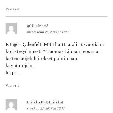
Vastaa
↓
@UllaMariS
marraskuu 26, 2015 at 17:58
RT @HRydenfelt: Mitä haittaa oli 16-vuotiaan
koristesydämestä? Tuomas Linnan teos saa
lastensuojelulaitokset pohtimaan
käytäntöjään.
https:…
Vastaa
↓
Etiikka.fi (@Etiikka)
syyskuu 27, 2017 at 13:17