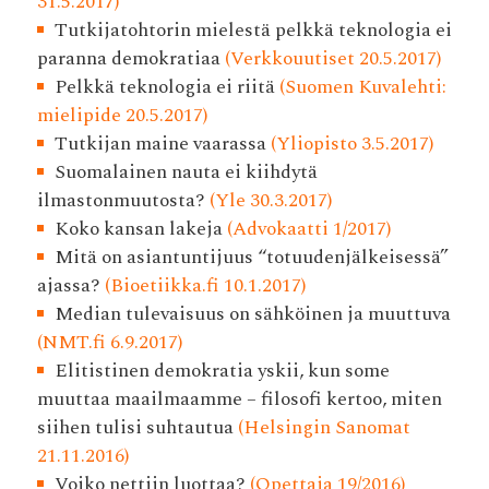
31.5.2017)
Tutkijatohtorin mielestä pelkkä teknologia ei
paranna demokratiaa
(Verkkouutiset 20.5.2017)
Pelkkä teknologia ei riitä
(Suomen Kuvalehti:
mielipide 20.5.2017)
Tutkijan maine vaarassa
(Yliopisto 3.5.2017)
Suomalainen nauta ei kiihdytä
ilmastonmuutosta?
(Yle 30.3.2017)
Koko kansan lakeja
(Advokaatti 1/2017)
Mitä on asiantuntijuus “totuudenjälkeisessä”
ajassa?
(Bioetiikka.fi 10.1.2017)
Median tulevaisuus on sähköinen ja muuttuva
(NMT.fi 6.9.2017)
Elitistinen demokratia yskii, kun some
muuttaa maailmaamme – filosofi kertoo, miten
siihen tulisi suhtautua
(Helsingin Sanomat
21.11.2016)
Voiko nettiin luottaa?
(Opettaja 19/2016)