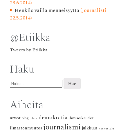
23.6.2014)
Henkilö vailla menneisyyttä
(Journalisti
22.5.2014)
@Etiikka
Tweets by Etiikka
Haku
Haku:
Aiheita
demokratia
arvot
ihmisoikeudet
blogi
data
journalismi
ilmastonmuutos
julkisuus
keskustelu