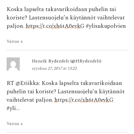
Koska lapselta takavarikoidaan puhelin tai
koriste? Lastensuojelu’n käytännöt vaihtelevat
paljon.
https://t.co/xh6tA0evkG
#ylisukupolvien
Vastaa
↓
Henrik Rydenfelt (@HRydenfelt)
syyskuu 27, 2017 at 13:22
RT @Etiikka: Koska lapselta takavarikoidaan
puhelin tai koriste? Lastensuojelu’n käytännöt
vaihtelevat paljon.
https://t.co/xh6tA0evkG
#yli…
Vastaa
↓