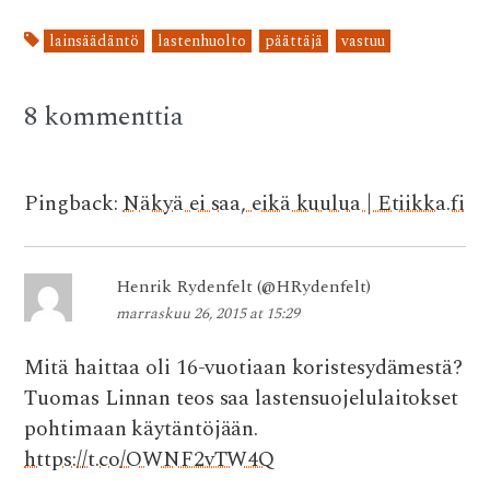
e
it
at
d
ai
lainsäädäntö
lastenhuolto
päättäjä
vastuu
b
te
s
di
l
o
r
A
t
8 kommenttia
o
p
k
p
Pingback:
Näkyä ei saa, eikä kuulua | Etiikka.fi
Henrik Rydenfelt (@HRydenfelt)
marraskuu 26, 2015 at 15:29
Mitä haittaa oli 16-vuotiaan koristesydämestä?
Tuomas Linnan teos saa lastensuojelulaitokset
pohtimaan käytäntöjään.
https://t.co/OWNF2vTW4Q