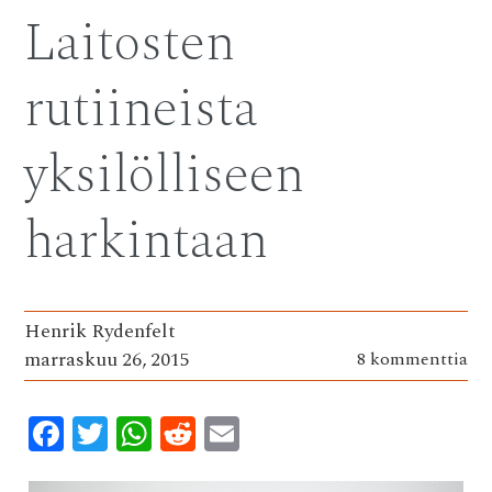
Laitosten
rutiineista
yksilölliseen
harkintaan
Henrik Rydenfelt
marraskuu 26, 2015
8 kommenttia
F
T
W
R
E
ac
w
h
e
m