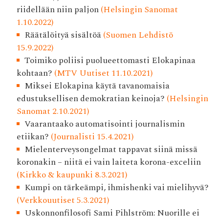
riidellään niin paljon
(Helsingin Sanomat
1.10.2022)
Räätälöityä sisältöä
(Suomen Lehdistö
15.9.2022)
Toimiko poliisi puolueettomasti Elokapinaa
kohtaan?
(MTV Uutiset 11.10.2021)
Miksei Elokapina käytä tavanomaisia
edustuksellisen demokratian keinoja?
(Helsingin
Sanomat 2.10.2021)
Vaarantaako automatisointi journalismin
etiikan?
(Journalisti 15.4.2021)
Mielenterveysongelmat tappavat siinä missä
koronakin – niitä ei vain laiteta korona-exceliin
(Kirkko & kaupunki 8.3.2021)
Kumpi on tärkeämpi, ihmishenki vai mielihyvä?
(Verkkouutiset 5.3.2021)
Uskonnonfilosofi Sami Pihlström: Nuorille ei