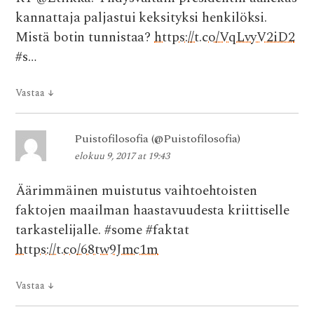
kannattaja paljastui keksityksi henkilöksi.
Mistä botin tunnistaa?
https://t.co/VqLvyV2iD2
#s…
Vastaa
↓
Puistofilosofia (@Puistofilosofia)
elokuu 9, 2017 at 19:43
Äärimmäinen muistutus vaihtoehtoisten
faktojen maailman haastavuudesta kriittiselle
tarkastelijalle. #some #faktat
https://t.co/68tw9Jmc1m
Vastaa
↓