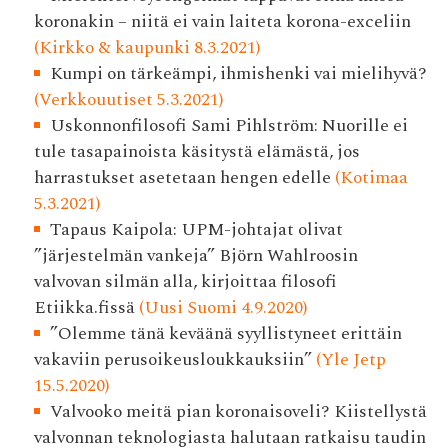
koronakin – niitä ei vain laiteta korona-exceliin
(Kirkko & kaupunki 8.3.2021)
Kumpi on tärkeämpi, ihmishenki vai mielihyvä?
(Verkkouutiset 5.3.2021)
Uskonnonfilosofi Sami Pihlström: Nuorille ei
tule tasapainoista käsitystä elämästä, jos
harrastukset asetetaan hengen edelle
(Kotimaa
5.3.2021)
Tapaus Kaipola: UPM-johtajat olivat
”järjestelmän vankeja” Björn Wahlroosin
valvovan silmän alla, kirjoittaa filosofi
Etiikka.fissä
(Uusi Suomi 4.9.2020)
”Olemme tänä keväänä syyllistyneet erittäin
vakaviin perusoikeusloukkauksiin”
(Yle Jetp
15.5.2020)
Valvooko meitä pian korona­isoveli? Kiistellystä
valvonnan teknologiasta halutaan ratkaisu taudin