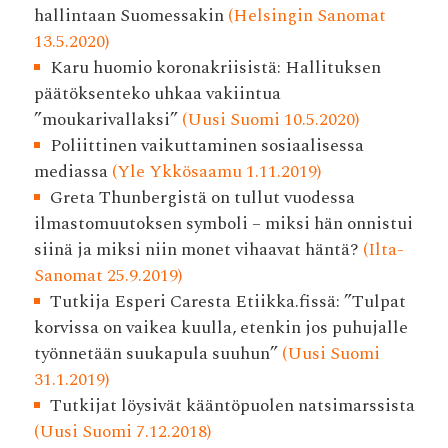
hallintaan Suomessakin
(Helsingin Sanomat
13.5.2020)
Karu huomio koronakriisistä: Hallituksen
päätöksenteko uhkaa vakiintua
”moukarivallaksi”
(Uusi Suomi 10.5.2020)
Poliittinen vaikuttaminen sosiaalisessa
mediassa
(Yle Ykkösaamu 1.11.2019)
Greta Thunbergistä on tullut vuodessa
ilmastomuutoksen symboli – miksi hän onnistui
siinä ja miksi niin monet vihaavat häntä?
(Ilta-
Sanomat 25.9.2019)
Tutkija Esperi Caresta Etiikka.fissä: ”Tulpat
korvissa on vaikea kuulla, etenkin jos puhujalle
työnnetään suukapula suuhun”
(Uusi Suomi
31.1.2019)
Tutkijat löysivät kääntöpuolen natsimarssista
(Uusi Suomi 7.12.2018)