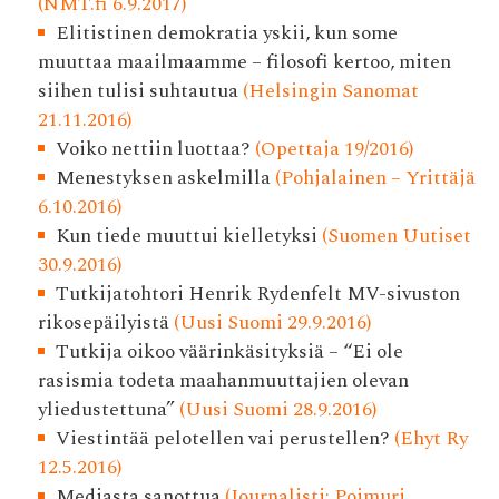
(NMT.fi 6.9.2017)
Elitistinen demokratia yskii, kun some
muuttaa maailmaamme – filosofi kertoo, miten
siihen tulisi suhtautua
(Helsingin Sanomat
21.11.2016)
Voiko nettiin luottaa?
(Opettaja 19/2016)
Menestyksen askelmilla
(Pohjalainen – Yrittäjä
6.10.2016)
Kun tiede muuttui kielletyksi
(Suomen Uutiset
30.9.2016)
Tutkijatohtori Henrik Rydenfelt MV-sivuston
rikosepäilyistä
(Uusi Suomi 29.9.2016)
Tutkija oikoo väärinkäsityksiä – “Ei ole
rasismia todeta maahanmuuttajien olevan
yliedustettuna”
(Uusi Suomi 28.9.2016)
Viestintää pelotellen vai perustellen?
(Ehyt Ry
12.5.2016)
Mediasta sanottua
(Journalisti: Poimuri