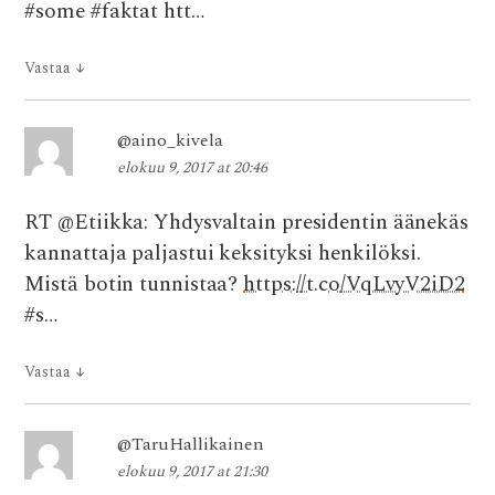
#some #faktat htt…
Vastaa
↓
@aino_kivela
elokuu 9, 2017 at 20:46
RT @Etiikka: Yhdysvaltain presidentin äänekäs
kannattaja paljastui keksityksi henkilöksi.
Mistä botin tunnistaa?
https://t.co/VqLvyV2iD2
#s…
Vastaa
↓
@TaruHallikainen
elokuu 9, 2017 at 21:30