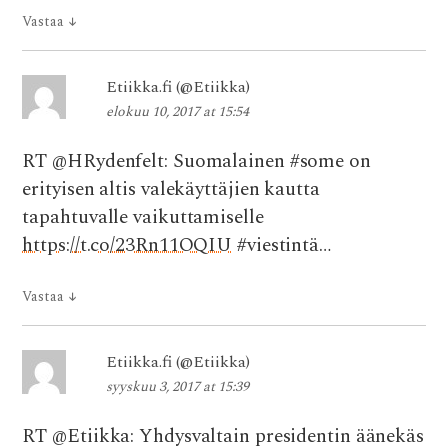
Vastaa
↓
Etiikka.fi (@Etiikka)
elokuu 10, 2017 at 15:54
RT @HRydenfelt: Suomalainen #some on
erityisen altis valekäyttäjien kautta
tapahtuvalle vaikuttamiselle
https://t.co/23Rn11OQIU
#viestintä…
Vastaa
↓
Etiikka.fi (@Etiikka)
syyskuu 3, 2017 at 15:39
RT @Etiikka: Yhdysvaltain presidentin äänekäs