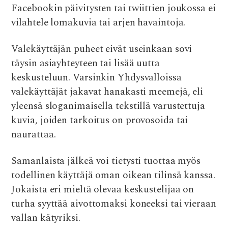
Facebookin päivitysten tai twiittien joukossa ei
vilahtele lomakuvia tai arjen havaintoja.
Valekäyttäjän puheet eivät useinkaan sovi
täysin asiayhteyteen tai lisää uutta
keskusteluun. Varsinkin Yhdysvalloissa
valekäyttäjät jakavat hanakasti meemejä, eli
yleensä sloganimaisella tekstillä varustettuja
kuvia, joiden tarkoitus on provosoida tai
naurattaa.
Samanlaista jälkeä voi tietysti tuottaa myös
todellinen käyttäjä oman oikean tilinsä kanssa.
J
okaista eri mieltä olevaa keskustelijaa on
turha syyttää aivottomaksi koneeksi tai vieraan
vallan kätyriksi.