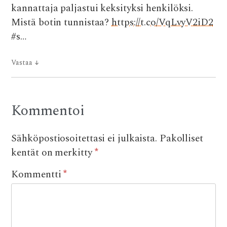
kannattaja paljastui keksityksi henkilöksi.
Mistä botin tunnistaa?
https://t.co/VqLvyV2iD2
#s…
Vastaa
↓
Kommentoi
Sähköpostiosoitettasi ei julkaista.
Pakolliset
kentät on merkitty
*
Kommentti
*