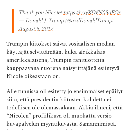
k
p
Thank you Nicole!
https://t.co/KlWN05uFOx
— Donald J. Trump (@realDonaldTrump)
August 5, 2017
Trumpin kiitokset saivat sosiaalisen median
käyttäjät selvittämään, kuka afrikkalais-
amerikkalaisena, Trumpin fanituotteita
kauppaavana nuorena naisyrittäjänä esiintyvä
Nicole oikeastaan on.
Alle tunnissa oli esitetty jo ensimmäiset epäilyt
siitä, että presidentin kiitosten kohdetta ei
todellisen ole olemassakaan. Äkkiä ilmeni, että
“Nicolen” profiilikuva oli muokattu versio
kuvapalvelun myyntikuvasta. Samannimistä,