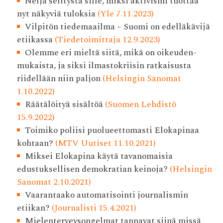
Neljä selitystä sille, miksi aktivismi tuottaa
nyt näkyviä tuloksia
(Yle 7.11.2023)
Vilpitön tiedemaailma – Suomi on edelläkävijä
etiikassa
(Tiedetoimittaja 12.9.2023)
Olemme eri mieltä siitä, mikä on oikeuden­
mukaista, ja siksi ilmasto­kriisin ratkaisusta
riidellään niin paljon
(Helsingin Sanomat
1.10.2022)
Räätälöityä sisältöä
(Suomen Lehdistö
15.9.2022)
Toimiko poliisi puolueettomasti Elokapinaa
kohtaan?
(MTV Uutiset 11.10.2021)
Miksei Elokapina käytä tavanomaisia
edustuksellisen demokratian keinoja?
(Helsingin
Sanomat 2.10.2021)
Vaarantaako automatisointi journalismin
etiikan?
(Journalisti 15.4.2021)
Mielenterveysongelmat tappavat siinä missä