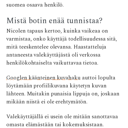
suomea osaava henkilö.
Mistä botin enää tunnistaa?
Nicolen tapaus kertoo, kuinka vaikeaa on
varmistaa, onko käyttäjä todellisuudessa sitä,
mitä teeskentelee olevansa. H
aastatteluja
antaneesta valekäyttäjästä oli verkossa
henkilökohtaiselta vaikuttavaa tietoa.
Googlen käänteinen kuvahaku
auttoi lopulta
löytämään profiilikuvana käytetyn kuvan
lähteen.
Muitakin punaisia lippuja on, joskaan
mikään niistä ei ole erehtymätön.
Valekäyttäjällä ei usein ole mitään sanottavaa
omasta elämästään tai kokemuksistaan.