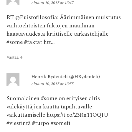
elokuu 10, 2017 at 13:47
RT @Puistofilosofia: Äärimmäinen muistutus
vaihtoehtoisten faktojen maailman
haastavuudesta kriittiselle tarkastelijalle.
#some #faktat htt…
Vastaa
↓
Henrik Rydenfelt (@HRydenfelt)
elokuu 10, 2017 at 13:55
Suomalainen #some on erityisen altis
valekäyttäjien kautta tapahtuvalle
vaikuttamiselle
https://t.co/23Rn11OQIU
#viestintä #turpo #somefi