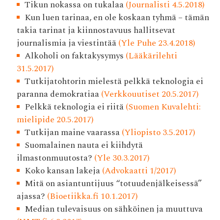
Tikun nokassa on tukalaa
(Journalisti 4.5.2018)
Kun luen tarinaa, en ole koskaan tyhmä – tämän
takia tarinat ja kiinnostavuus hallitsevat
journalismia ja viestintää
(Yle Puhe 23.4.2018)
Alkoholi on faktakysymys
(Lääkärilehti
31.5.2017)
Tutkijatohtorin mielestä pelkkä teknologia ei
paranna demokratiaa
(Verkkouutiset 20.5.2017)
Pelkkä teknologia ei riitä
(Suomen Kuvalehti:
mielipide 20.5.2017)
Tutkijan maine vaarassa
(Yliopisto 3.5.2017)
Suomalainen nauta ei kiihdytä
ilmastonmuutosta?
(Yle 30.3.2017)
Koko kansan lakeja
(Advokaatti 1/2017)
Mitä on asiantuntijuus “totuudenjälkeisessä”
ajassa?
(Bioetiikka.fi 10.1.2017)
Median tulevaisuus on sähköinen ja muuttuva