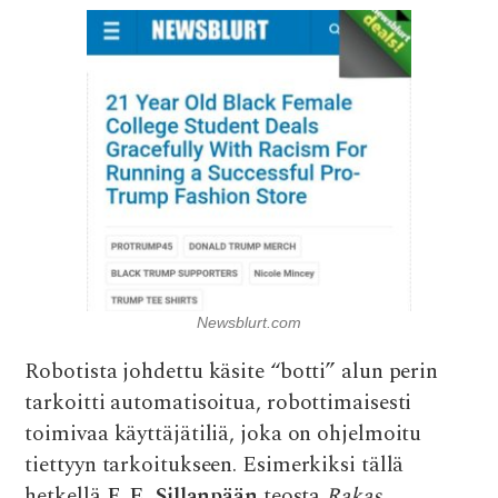
Newsblurt.com
Robotista johdettu käsite “botti” alun perin
tarkoitti automatisoitua, robottimaisesti
toimivaa käyttäjätiliä, joka on ohjelmoitu
tiettyyn tarkoitukseen. Esimerkiksi tällä
hetkellä
F. E. Sillanpään
teosta
Rakas