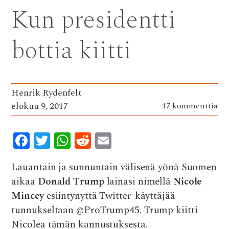
Kun presidentti
bottia kiitti
Henrik Rydenfelt
elokuu 9, 2017
17 kommenttia
F
T
W
R
E
ac
w
h
e
m
Lauantain ja sunnuntain välisenä yönä Suomen
e
it
at
d
ai
aikaa
Donald Trump
lainasi nimellä
Nicole
b
te
s
di
l
Mincey
esiintynyttä Twitter-käyttäjää
o
r
A
t
tunnukseltaan @ProTrump45. Trump kiitti
o
p
Nicolea tämän kannustuksesta.