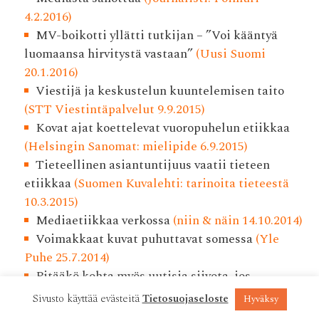
4.2.2016)
MV-boikotti yllätti tutkijan – ”Voi kääntyä
luomaansa hirvitystä vastaan”
(Uusi Suomi
20.1.2016)
Viestijä ja keskustelun kuuntelemisen taito
(STT Viestintäpalvelut 9.9.2015)
Kovat ajat koettelevat vuoropuhelun etiikkaa
(Helsingin Sanomat: mielipide 6.9.2015)
Tieteellinen asiantuntijuus vaatii tieteen
etiikkaa
(Suomen Kuvalehti: tarinoita tieteestä
10.3.2015)
Mediaetiikkaa verkossa
(niin & näin 14.10.2014)
Voimakkaat kuvat puhuttavat somessa
(Yle
Puhe 25.7.2014)
Pitääkö kohta myös uutisia siivota, jos
rikollinen niin pyytää?
(Suomen Kuvalehti
Sivusto käyttää evästeitä
Tietosuojaseloste
Hyväksy
15.7.2014)