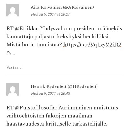
Aira Roivainen (@ARoivainen)
elokuu 9, 2017 at 20:27
RT @Etiikka: Yhdysvaltain presidentin äänekäs
kannattaja paljastui keksityksi henkilöksi.
Mistä botin tunnistaa?
https://t.co/VqLvyV2iD2
#s…
Vastaa
↓
Henrik Rydenfelt (@HRydenfelt)
elokuu 9, 2017 at 20:43
RT @Puistofilosofia: Äärimmäinen muistutus
vaihtoehtoisten faktojen maailman
haastavuudesta kriittiselle tarkastelijalle.