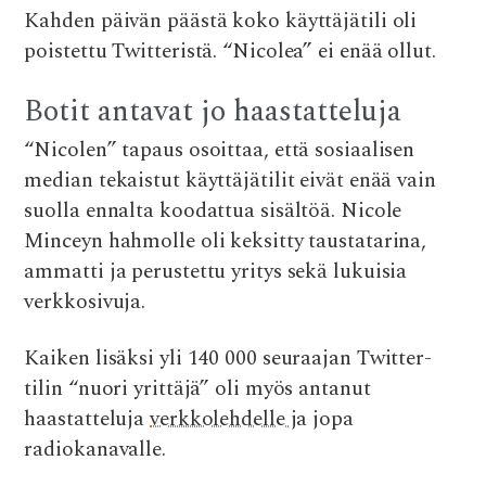
Kahden päivän päästä koko käyttäjätili oli
poistettu Twitteristä.
“Nicolea” ei enää ollut.
Botit antavat jo haastatteluja
“Nicolen” tapaus osoittaa, että sosiaalisen
median tekaistut käyttäjätilit eivät enää vain
suolla ennalta koodattua sisältöä. Nicole
Minceyn hahmolle oli keksitty taustatarina,
ammatti ja perustettu yritys sekä lukuisia
verkkosivuja.
Kaiken lisäksi yli 140 000 seuraajan Twitter-
tilin “nuori yrittäjä” oli myös antanut
haastatteluja
verkkolehdelle
ja jopa
radiokanavalle.