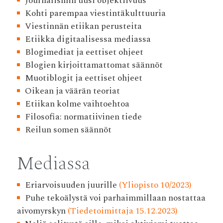
Journalismin uusi objektiivuus
Kohti parempaa viestintäkulttuuria
Viestinnän etiikan perusteita
Etiikka digitaalisessa mediassa
Blogimediat ja eettiset ohjeet
Blogien kirjoittamattomat säännöt
Muotiblogit ja eettiset ohjeet
Oikean ja väärän teoriat
Etiikan kolme vaihtoehtoa
Filosofia: normatiivinen tiede
Reilun somen säännöt
Mediassa
Eriarvoisuuden juurille
(Yliopisto 10/2023)
Puhe tekoälystä voi parhaimmillaan nostattaa
aivomyrskyn
(Tiedetoimittaja 15.12.2023)