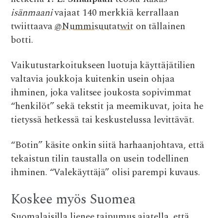
isänmaani
vajaat 140 merkkiä kerrallaan
twiittaava
@Nummisuutatwit
on tällainen
botti.
Vaikutustarkoitukseen luotuja käyttäjätilien
valtavia joukkoja kuitenkin usein ohjaa
ihminen, joka valitsee joukosta sopivimmat
“henkilöt” sekä tekstit ja meemikuvat, joita he
tietyssä hetkessä tai keskustelussa levittävät.
“Botin” käsite onkin siitä harhaanjohtava, että
tekaistun tilin taustalla on usein todellinen
ihminen. “Valekäyttäjä” olisi parempi kuvaus.
Koskee myös Suomea
Suomalaisilla lienee taipumus ajatella, että