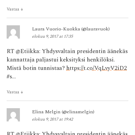
Vastaa
↓
Laura Vuorio-Kuokka (@lauravuok)
elokuu 9, 2017 at 17:35
RT @Etiikka: Yhdysvaltain presidentin äänekäs
kannattaja paljastui keksityksi henkilöksi.
Mistä botin tunnistaa?
https://t.co/VqLvyV2iD2
#s…
Vastaa
↓
Elina Melgin (@elinamelgin)
elokuu 9, 2017 at 19:42
RT @Etiikka: Yhdysvaltain presidentin äänekäs