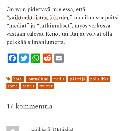
On vain pidettävä mielessä, että
“
vaihtoehtoisten faktojen
” maailmassa paitsi
“mediat” ja “tutkimukset”,
myös verkossa
vastaan tulevat Reijot tai Raijat voivat olla
pelkkää silmänlumetta.
F
T
W
R
E
ac
w
h
e
m
e
it
at
d
ai
botti
journalismi
media
päättäjä
politiikka
b
te
s
di
l
some
totuus
twitter
o
r
A
t
o
p
17 kommenttia
k
p
Etiikka.fi (@Etiikka)