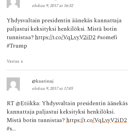
elokuu 9, 2017 at 16:32
Yhdysvaltain presidentin äänekäs kannattaja
paljastui keksityksi henkilöksi. Mistä botin
tunnistaa?
https://t.co/VqLvyV2iD2
#somefi
#Trump
Vastaa
↓
@kaarinaj
elokuu 9, 2017 at 17:05
RT @Etiikka: Yhdysvaltain presidentin äänekäs
kannattaja paljastui keksityksi henkilöksi.
Mistä botin tunnistaa?
https://t.co/VqLvyV2iD2
#s…