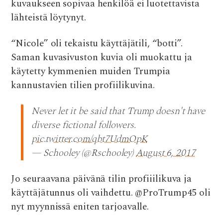
kuvaukseen sopivaa henkilöä ei luotettavista
lähteistä löytynyt.
“Nicole” oli tekaistu käyttäjätili, “botti”.
Saman kuvasivuston kuvia oli muokattu ja
käytetty kymmenien muiden Trumpia
kannustavien tilien profiilikuvina.
Never let it be said that Trump doesn't have
diverse fictional followers.
pic.twitter.com/qbt7UdmOpK
— Schooley (@Rschooley)
August 6, 2017
Jo seuraavana päivänä tilin profiiilikuva ja
käyttäjätunnus oli vaihdettu. @ProTrump45 oli
nyt myynnissä eniten tarjoavalle.