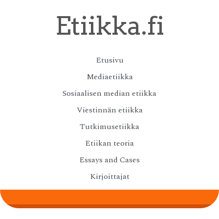
Skip
Etiikka.fi
to
main
content
Skip
Etusivu
Menu
to
Mediaetiikka
content
Sosiaalisen median etiikka
Viestinnän etiikka
Tutkimusetiikka
Etiikan teoria
Essays and Cases
Kirjoittajat