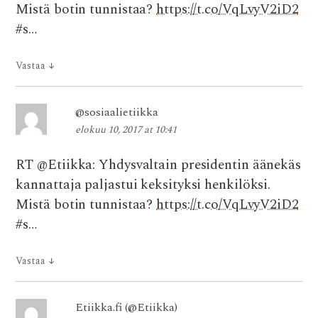
Mistä botin tunnistaa?
https://t.co/VqLvyV2iD2
#s…
Vastaa
↓
@sosiaalietiikka
elokuu 10, 2017 at 10:41
RT @Etiikka: Yhdysvaltain presidentin äänekäs
kannattaja paljastui keksityksi henkilöksi.
Mistä botin tunnistaa?
https://t.co/VqLvyV2iD2
#s…
Vastaa
↓
Etiikka.fi (@Etiikka)