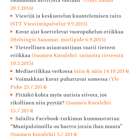
luomaansa hirvitystä vastaan”
(Uusi Suomi
20.1.2016)
Viestijä ja keskustelun kuuntelemisen taito
(STT Viestintäpalvelut 9.9.2015)
Kovat ajat koettelevat vuoropuhelun etiikkaa
(Helsingin Sanomat: mielipide 6.9.2015)
Tieteellinen asiantuntijuus vaatii tieteen
etiikkaa
(Suomen Kuvalehti: tarinoita tieteestä
10.3.2015)
Mediaetiikkaa verkossa
(niin & näin 14.10.2014)
Voimakkaat kuvat puhuttavat somessa
(Yle
Puhe 25.7.2014)
Pitääkö kohta myös uutisia siivota, jos
rikollinen niin pyytää?
(Suomen Kuvalehti
15.7.2014)
Salailtu Facebook-tutkimus kummastuttaa:
“Manipuloinnilla on haettu jotain ihan muuta”
(Suomen Kuvalehti 3.7.2014)