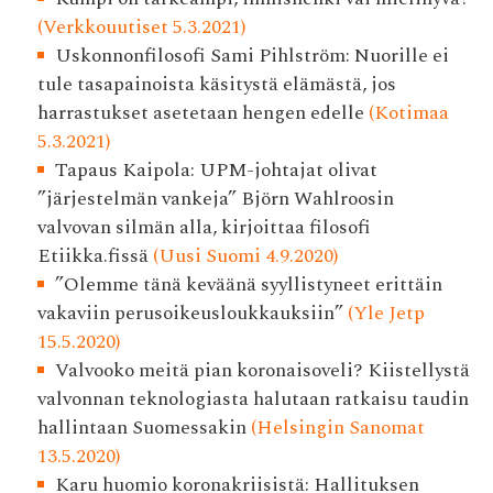
(Verkkouutiset 5.3.2021)
Uskonnonfilosofi Sami Pihlström: Nuorille ei
tule tasapainoista käsitystä elämästä, jos
harrastukset asetetaan hengen edelle
(Kotimaa
5.3.2021)
Tapaus Kaipola: UPM-johtajat olivat
”järjestelmän vankeja” Björn Wahlroosin
valvovan silmän alla, kirjoittaa filosofi
Etiikka.fissä
(Uusi Suomi 4.9.2020)
”Olemme tänä keväänä syyllistyneet erittäin
vakaviin perusoikeusloukkauksiin”
(Yle Jetp
15.5.2020)
Valvooko meitä pian korona­isoveli? Kiistellystä
valvonnan teknologiasta halutaan ratkaisu taudin
hallintaan Suomessakin
(Helsingin Sanomat
13.5.2020)
Karu huomio koronakriisistä: Hallituksen