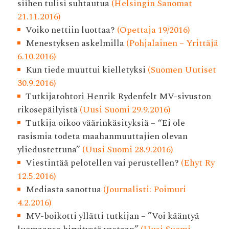
siihen tulisi suhtautua
(Helsingin Sanomat
21.11.2016)
Voiko nettiin luottaa?
(Opettaja 19/2016)
Menestyksen askelmilla
(Pohjalainen – Yrittäjä
6.10.2016)
Kun tiede muuttui kielletyksi
(Suomen Uutiset
30.9.2016)
Tutkijatohtori Henrik Rydenfelt MV-sivuston
rikosepäilyistä
(Uusi Suomi 29.9.2016)
Tutkija oikoo väärinkäsityksiä – “Ei ole
rasismia todeta maahanmuuttajien olevan
yliedustettuna”
(Uusi Suomi 28.9.2016)
Viestintää pelotellen vai perustellen?
(Ehyt Ry
12.5.2016)
Mediasta sanottua
(Journalisti: Poimuri
4.2.2016)
MV-boikotti yllätti tutkijan – ”Voi kääntyä