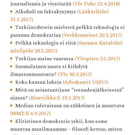
journalismia ja viestintää
(Yle Puhe 23.4.2018)
Alkoholi on faktakysymys
(Lääkärilehti
31.5.2017)
Tutkijatohtorin mielestä pelkkä teknologia ei
paranna demokratiaa
(Verkkouutiset 20.5.2017)
Pelkkä teknologia ei riitä
(Suomen Kuvalehti:
mielipide 20.5.2017)
Tutkijan maine vaarassa
(Yliopisto 3.5.2017)
Suomalainen nauta ei kiihdytä
ilmastonmuutosta?
(Yle 30.3.2017)
Koko kansan lakeja
(Advokaatti 1/2017)
Mitä on asiantuntijuus “totuudenjälkeisessä”
ajassa?
(Bioetiikka.fi 10.1.2017)
Median tulevaisuus on sähköinen ja muuttuva
(NMT.fi 6.9.2017)
Elitistinen demokratia yskii, kun some
muuttaa maailmaamme – filosofi kertoo, miten