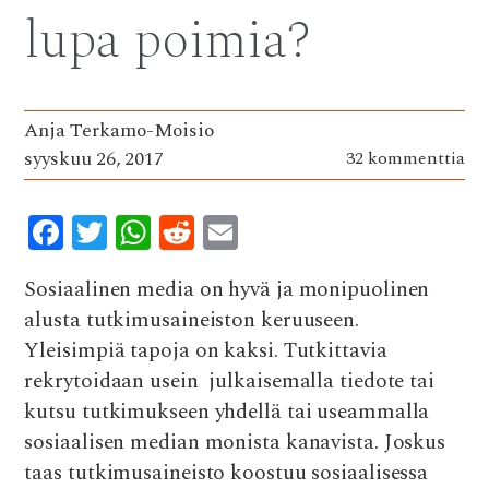
o
p
lupa poimia?
k
p
Anja Terkamo-Moisio
syyskuu 26, 2017
32 kommenttia
F
T
W
R
E
ac
w
h
e
m
Sosiaalinen media on hyvä ja monipuolinen
e
it
at
d
ai
alusta tutkimusaineiston keruuseen.
b
te
s
di
l
Yleisimpiä tapoja on kaksi. Tutkittavia
o
r
A
t
rekrytoidaan usein julkaisemalla tiedote tai
o
p
kutsu tutkimukseen yhdellä tai useammalla
k
p
sosiaalisen median monista kanavista. Joskus
taas tutkimusaineisto koostuu sosiaalisessa