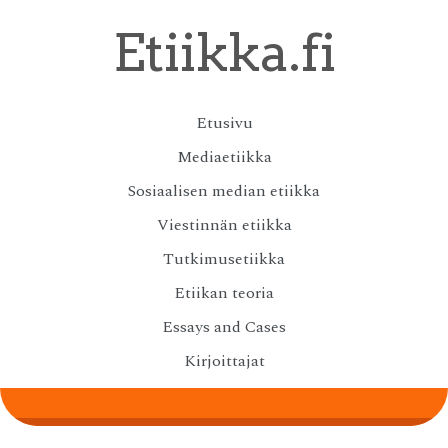
Skip
Etiikka.fi
to
main
content
Skip
Etusivu
Menu
to
Mediaetiikka
content
Sosiaalisen median etiikka
Viestinnän etiikka
Tutkimusetiikka
Etiikan teoria
Essays and Cases
Kirjoittajat