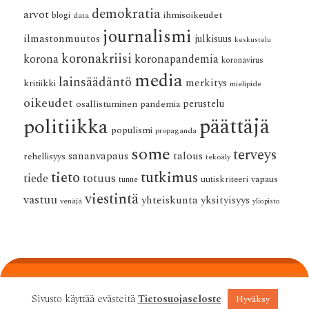
demokratia
arvot
ihmisoikeudet
blogi
data
journalismi
ilmastonmuutos
julkisuus
keskustelu
koronakriisi
korona
koronapandemia
koronavirus
media
lainsäädäntö
merkitys
kritiikki
mielipide
oikeudet
osallistuminen
pandemia
perustelu
päättäjä
politiikka
populismi
propaganda
some
terveys
talous
sananvapaus
rehellisyys
tekoäly
tieto
tutkimus
tiede
totuus
vapaus
tunne
uutiskriteeri
viestintä
vastuu
yhteiskunta
yksityisyys
venäjä
yliopisto
Sivusto käyttää evästeitä
Tietosuojaseloste
Hyväksy