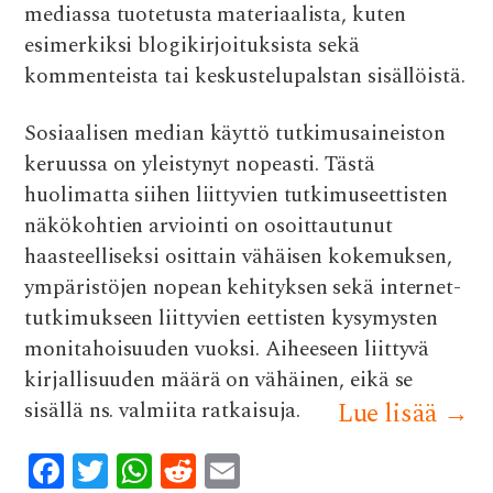
mediassa tuotetusta materiaalista, kuten
esimerkiksi blogikirjoituksista sekä
kommenteista tai keskustelupalstan sisällöistä.
Sosiaalisen median käyttö tutkimusaineiston
keruussa on yleistynyt nopeasti. Tästä
huolimatta siihen liittyvien tutkimuseettisten
näkökohtien arviointi on osoittautunut
haasteelliseksi osittain vähäisen kokemuksen,
ympäristöjen nopean kehityksen sekä internet-
tutkimukseen liittyvien eettisten kysymysten
monitahoisuuden vuoksi. Aiheeseen liittyvä
kirjallisuuden määrä on vähäinen, eikä se
sisällä ns. valmiita ratkaisuja.
Lue lisää
→
F
T
W
R
E