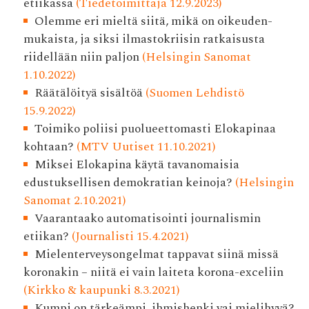
etiikassa
(Tiedetoimittaja 12.9.2023)
Olemme eri mieltä siitä, mikä on oikeuden­
mukaista, ja siksi ilmasto­kriisin ratkaisusta
riidellään niin paljon
(Helsingin Sanomat
1.10.2022)
Räätälöityä sisältöä
(Suomen Lehdistö
15.9.2022)
Toimiko poliisi puolueettomasti Elokapinaa
kohtaan?
(MTV Uutiset 11.10.2021)
Miksei Elokapina käytä tavanomaisia
edustuksellisen demokratian keinoja?
(Helsingin
Sanomat 2.10.2021)
Vaarantaako automatisointi journalismin
etiikan?
(Journalisti 15.4.2021)
Mielenterveysongelmat tappavat siinä missä
koronakin – niitä ei vain laiteta korona-exceliin
(Kirkko & kaupunki 8.3.2021)
Kumpi on tärkeämpi, ihmishenki vai mielihyvä?