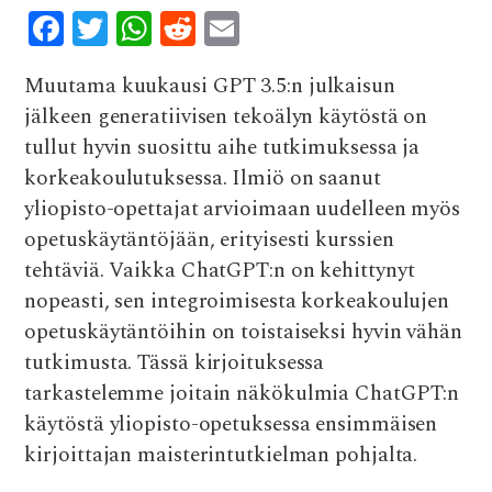
F
T
W
R
E
ac
w
h
e
m
Muutama kuukausi GPT 3.5:n julkaisun
e
it
at
d
ai
jälkeen generatiivisen tekoälyn käytöstä on
b
te
s
di
l
tullut hyvin suosittu aihe tutkimuksessa ja
o
r
A
t
korkeakoulutuksessa. Ilmiö on saanut
o
p
yliopisto-opettajat arvioimaan uudelleen myös
k
p
opetuskäytäntöjään, erityisesti kurssien
tehtäviä. Vaikka ChatGPT:n on kehittynyt
nopeasti, sen integroimisesta korkeakoulujen
opetuskäytäntöihin on toistaiseksi hyvin vähän
tutkimusta. Tässä kirjoituksessa
tarkastelemme joitain näkökulmia ChatGPT:n
käytöstä yliopisto-opetuksessa ensimmäisen
kirjoittajan maisterintutkielman pohjalta.