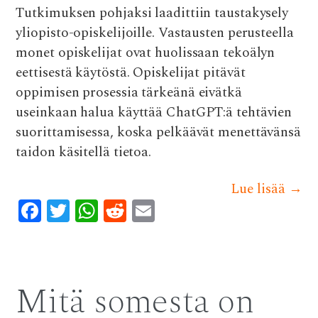
Tutkimuksen pohjaksi laadittiin taustakysely
yliopisto-opiskelijoille. Vastausten perusteella
monet opiskelijat ovat huolissaan tekoälyn
eettisestä käytöstä. Opiskelijat pitävät
oppimisen prosessia tärkeänä eivätkä
useinkaan halua käyttää ChatGPT:ä tehtävien
suorittamisessa, koska pelkäävät menettävänsä
taidon käsitellä tietoa.
Lue lisää
→
F
T
W
R
E
ac
w
h
e
m
e
it
at
d
ai
b
te
s
di
l
Mitä somesta on
o
r
A
t