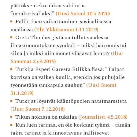
päätöksenteko uhkaa vakiintua
”moukarivallaksi”
(Uusi Suomi 10.5.2020)
Poliittinen vaikuttaminen sosiaalisessa
mediassa
(Yle Ykkösaamu 1.11.2019)
Greta Thunbergistä on tullut vuodessa
ilmastomuutoksen symboli – miksi hän onnistui
siinä ja miksi niin monet vihaavat häntä?
(Ilta-
Sanomat 25.9.2019)
Tutkija Esperi Caresta Etiikka.fissä: ”Tulpat
korvissa on vaikea kuulla, etenkin jos puhujalle
työnnetään suukapula suuhun”
(Uusi Suomi
31.1.2019)
Tutkijat löysivät kääntöpuolen natsimarssista
(Uusi Suomi 7.12.2018)
Tikun nokassa on tukalaa
(Journalisti 4.5.2018)
Kun luen tarinaa, en ole koskaan tyhmä – tämän
takia tarinat ja kiinnostavuus hallitsevat