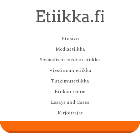
Skip
Etiikka.fi
to
main
content
Skip
Etusivu
Menu
to
Mediaetiikka
content
Sosiaalisen median etiikka
Viestinnän etiikka
Tutkimusetiikka
Etiikan teoria
Essays and Cases
Kirjoittajat