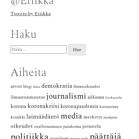
@Etiikka
Tweets by Etiikka
Haku
Haku:
Aiheita
demokratia
arvot
ihmisoikeudet
blogi
data
journalismi
ilmastonmuutos
julkisuus
keskustelu
koronakriisi
korona
koronapandemia
koronavirus
media
lainsäädäntö
merkitys
kritiikki
mielipide
oikeudet
osallistuminen
pandemia
perustelu
päättäjä
politiikka
populismi
propaganda