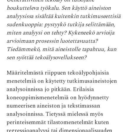
e
it
at
d
ai
houkutteleva työkalu. Sen käyttö aineiston
b
te
s
di
l
analyysissa sisältää kuitenkin tutkimuseettisiä
o
r
A
t
sudenkuoppia: pystyykö tutkija selittämään,
o
p
miten analyysi on tehty? Kykeneekö arvioija
k
p
arvioimaan prosessin luotettavuutta?
Tiedämmekö, mitä aineistolle tapahtuu, kun
sen syöttää tekoälysovellukseen?
Määritelmästä riippuen tekoälypohjaisia
menetelmiä on käytetty tutkimusaineistojen
analysoinnissa jo pitkään. Erilaisia
koneoppimismenetelmiä on hyödynnetty
numeerisen aineiston ja tekstimassan
analysoinnissa. Tietyssä mielessä myös
perinteisemmät tilastomenetelmät kuten
regressioanalyysi tai dimensionaalisuuden