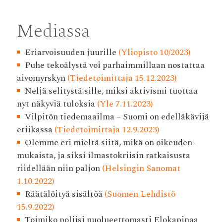
Mediassa
Eriarvoisuuden juurille
(Yliopisto 10/2023)
Puhe tekoälystä voi parhaimmillaan nostattaa
aivomyrskyn
(Tiedetoimittaja 15.12.2023)
Neljä selitystä sille, miksi aktivismi tuottaa
nyt näkyviä tuloksia
(Yle 7.11.2023)
Vilpitön tiedemaailma – Suomi on edelläkävijä
etiikassa
(Tiedetoimittaja 12.9.2023)
Olemme eri mieltä siitä, mikä on oikeuden­
mukaista, ja siksi ilmasto­kriisin ratkaisusta
riidellään niin paljon
(Helsingin Sanomat
1.10.2022)
Räätälöityä sisältöä
(Suomen Lehdistö
15.9.2022)
Toimiko poliisi puolueettomasti Elokapinaa