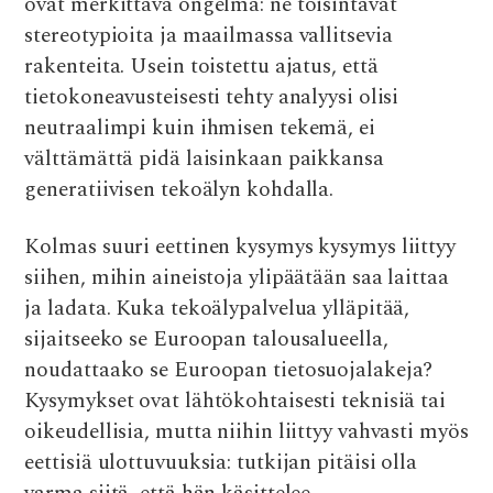
ovat merkittävä ongelma: ne toisintavat
stereotypioita ja maailmassa vallitsevia
rakenteita. Usein toistettu ajatus, että
tietokoneavusteisesti tehty analyysi olisi
neutraalimpi kuin ihmisen tekemä, ei
välttämättä pidä laisinkaan paikkansa
generatiivisen tekoälyn kohdalla.
Kolmas suuri eettinen kysymys kysymys liittyy
siihen, mihin aineistoja ylipäätään saa laittaa
ja ladata. Kuka tekoälypalvelua ylläpitää,
sijaitseeko se Euroopan talousalueella,
noudattaako se Euroopan tietosuojalakeja?
Kysymykset ovat lähtökohtaisesti teknisiä tai
oikeudellisia, mutta niihin liittyy vahvasti myös
eettisiä ulottuvuuksia: tutkijan pitäisi olla