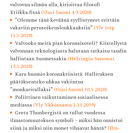
valvovan silmän alla, kirjoittaa filosofi
Etiikka.fissä
(Uusi Suomi 4.9.2020)
”Olemme tänä keväänä syyllistyneet erittäin
vakaviin perusoikeusloukkauksiin”
(Yle Jetp
15.5.2020)
Valvooko meitä pian korona­isoveli? Kiistellystä
valvonnan teknologiasta halutaan ratkaisu taudin
hallintaan Suomessakin
(Helsingin Sanomat
13.5.2020)
Karu huomio koronakriisistä: Hallituksen
päätöksenteko uhkaa vakiintua
”moukarivallaksi”
(Uusi Suomi 10.5.2020)
Poliittinen vaikuttaminen sosiaalisessa
mediassa
(Yle Ykkösaamu 1.11.2019)
Greta Thunbergistä on tullut vuodessa
ilmastomuutoksen symboli – miksi hän onnistui
siinä ja miksi niin monet vihaavat häntä?
(Ilta-