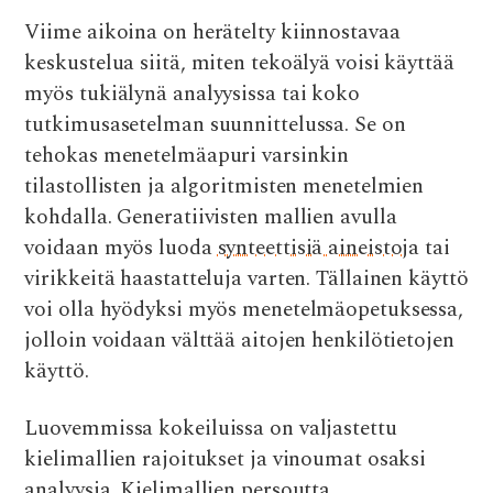
Viime aikoina on herätelty kiinnostavaa
keskustelua siitä, miten tekoälyä voisi käyttää
myös tukiälynä analyysissa tai koko
tutkimusasetelman suunnittelussa. Se on
tehokas menetelmäapuri varsinkin
tilastollisten ja algoritmisten menetelmien
kohdalla. Generatiivisten mallien avulla
voidaan myös luoda
synteettisiä aineistoja
tai
virikkeitä haastatteluja varten. Tällainen käyttö
voi olla hyödyksi myös menetelmäopetuksessa,
jolloin voidaan välttää aitojen henkilötietojen
käyttö.
Luovemmissa kokeiluissa on valjastettu
kielimallien rajoitukset ja vinoumat osaksi
analyysia. Kielimallien persoutta