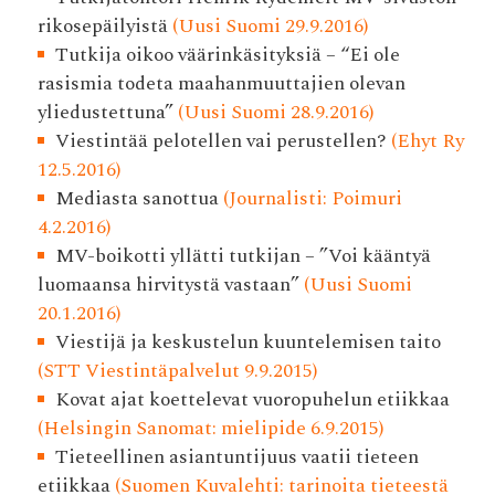
rikosepäilyistä
(Uusi Suomi 29.9.2016)
Tutkija oikoo väärinkäsityksiä – “Ei ole
rasismia todeta maahanmuuttajien olevan
yliedustettuna”
(Uusi Suomi 28.9.2016)
Viestintää pelotellen vai perustellen?
(Ehyt Ry
12.5.2016)
Mediasta sanottua
(Journalisti: Poimuri
4.2.2016)
MV-boikotti yllätti tutkijan – ”Voi kääntyä
luomaansa hirvitystä vastaan”
(Uusi Suomi
20.1.2016)
Viestijä ja keskustelun kuuntelemisen taito
(STT Viestintäpalvelut 9.9.2015)
Kovat ajat koettelevat vuoropuhelun etiikkaa
(Helsingin Sanomat: mielipide 6.9.2015)
Tieteellinen asiantuntijuus vaatii tieteen
etiikkaa
(Suomen Kuvalehti: tarinoita tieteestä