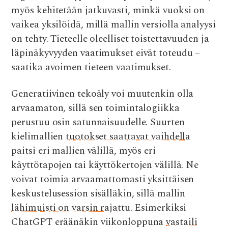
myös kehitetään jatkuvasti, minkä vuoksi on
vaikea yksilöidä, millä mallin versiolla analyysi
on tehty. Tieteelle oleelliset toistettavuuden ja
läpinäkyvyyden vaatimukset eivät toteudu –
saatika avoimen tieteen vaatimukset.
Generatiivinen tekoäly voi muutenkin olla
arvaamaton, sillä sen toimintalogiikka
perustuu osin satunnaisuudelle. Suurten
kielimallien
tuotokset saattavat vaihdella
paitsi eri mallien välillä, myös eri
käyttötapojen tai käyttökertojen välillä. Ne
voivat toimia arvaamattomasti yksittäisen
keskustelusession sisälläkin, sillä mallin
lähimuisti on varsin rajattu
. Esimerkiksi
ChatGPT eräänäkin viikonloppuna
vastaili