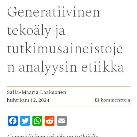
Generatiivinen
tekoäly ja
tutkimusaineistoje
n analyysin etiikka
Salla-Maaria Laaksonen
huhtikuu 12, 2024
Ei kommentteja
F
T
W
R
E
ac
w
h
e
m
Generatiivinen tekoäly on tutkijalle