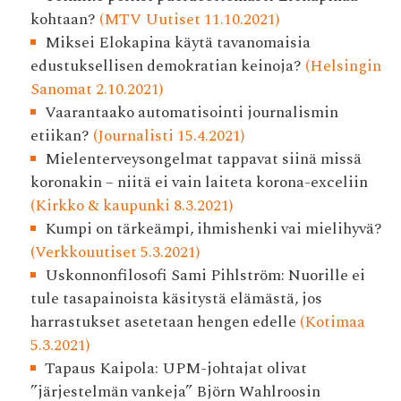
kohtaan?
(MTV Uutiset 11.10.2021)
Miksei Elokapina käytä tavanomaisia
edustuksellisen demokratian keinoja?
(Helsingin
Sanomat 2.10.2021)
Vaarantaako automatisointi journalismin
etiikan?
(Journalisti 15.4.2021)
Mielenterveysongelmat tappavat siinä missä
koronakin – niitä ei vain laiteta korona-exceliin
(Kirkko & kaupunki 8.3.2021)
Kumpi on tärkeämpi, ihmishenki vai mielihyvä?
(Verkkouutiset 5.3.2021)
Uskonnonfilosofi Sami Pihlström: Nuorille ei
tule tasapainoista käsitystä elämästä, jos
harrastukset asetetaan hengen edelle
(Kotimaa
5.3.2021)
Tapaus Kaipola: UPM-johtajat olivat
”järjestelmän vankeja” Björn Wahlroosin