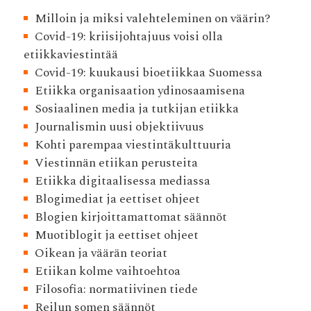
Milloin ja miksi valehteleminen on väärin?
Covid-19: kriisijohtajuus voisi olla
etiikkaviestintää
Covid-19: kuukausi bioetiikkaa Suomessa
Etiikka organisaation ydinosaamisena
Sosiaalinen media ja tutkijan etiikka
Journalismin uusi objektiivuus
Kohti parempaa viestintäkulttuuria
Viestinnän etiikan perusteita
Etiikka digitaalisessa mediassa
Blogimediat ja eettiset ohjeet
Blogien kirjoittamattomat säännöt
Muotiblogit ja eettiset ohjeet
Oikean ja väärän teoriat
Etiikan kolme vaihtoehtoa
Filosofia: normatiivinen tiede
Reilun somen säännöt