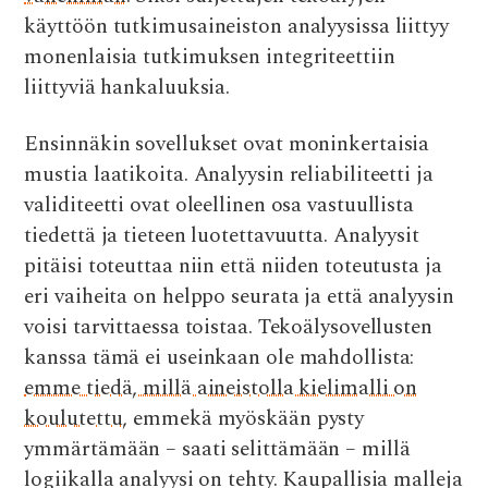
käyttöön tutkimusaineiston analyysissa liittyy
monenlaisia tutkimuksen integriteettiin
liittyviä hankaluuksia.
Ensinnäkin sovellukset ovat moninkertaisia
mustia laatikoita. Analyysin reliabiliteetti ja
validiteetti ovat oleellinen osa vastuullista
tiedettä ja tieteen luotettavuutta. Analyysit
pitäisi toteuttaa niin että niiden toteutusta ja
eri vaiheita on helppo seurata ja että analyysin
voisi tarvittaessa toistaa. Tekoälysovellusten
kanssa tämä ei useinkaan ole mahdollista:
emme tiedä, millä aineistolla kielimalli on
koulutettu
, emmekä myöskään pysty
ymmärtämään – saati selittämään – millä
logiikalla analyysi on tehty. Kaupallisia malleja