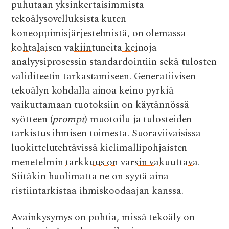
puhutaan yksinkertaisimmista
tekoälysovelluksista kuten
koneoppimisjärjestelmistä, on olemassa
kohtalaisen vakiintuneita keinoja
analyysiprosessin standardointiin sekä tulosten
validiteetin tarkastamiseen. Generatiivisen
tekoälyn kohdalla ainoa keino pyrkiä
vaikuttamaan tuotoksiin on käytännössä
syötteen (
prompt
) muotoilu ja tulosteiden
tarkistus ihmisen toimesta. Suoraviivaisissa
luokittelutehtävissä kielimallipohjaisten
menetelmin
tarkkuus on varsin vakuuttava
.
Siitäkin huolimatta ne on syytä aina
ristiintarkistaa ihmiskoodaajan kanssa.
Avainkysymys on pohtia, missä tekoäly on