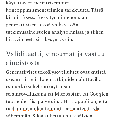
käytettävien perinteisempien
koneoppimismenetelmien tarkkuutta. Tässä
kirjoituksessa keskityn nimenomaan
generatiivisen tekoälyn käyttöön
tutkimusaineistojen analysoinnissa ja siihen
liittyviin eettisiin kysymyksiin.
Validiteetti, vinoumat ja vastuu
aineistosta
Generatiiviset tekoälysovellukset ovat entistä
useammin eri alojen tutkijoiden ulottuvilla
esimerkiksi helppokäyttöisinä
selainsovelluksina tai Microsoftin tai Googlen
tuotteiden lisäpalveluina. Haittapuoli on, että
tiedämme niiden toimintaperiaatteista yhä
vähemmän
. Siksi suljettujen tekoälyjen