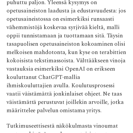
puhuttu paljon. Yleensä kysymys on
opetusaineiston laadusta ja edustavuudesta: jos
opetusaineistossa on esimerkiksi runsaasti
vähemmistöjä koskevaa syrjivää kieltä, malli
oppii tunnistamaan ja tuottamaan sitä. Täysin
tasapuolisen opetusaineiston kokoaminen olisi
melkoisen mahdotonta, kun kyse on terabittien
kokoisista tekstimassoista. Välttääkseen vinoja
vastauksia esimerkiksi OpenAI on erikseen
kouluttanut ChatGPT-mallia
ihmiskouluttajien avulla. Koulutusprosessi
vaatii väistämättä jonkinlaiset ohjeet. Ne taas
väistämättä perustuvat joillekin arvoille, jotka
määrittelee palvelun omistama yritys.
Tutkimuseettisestä näkökulmasta vinoumat