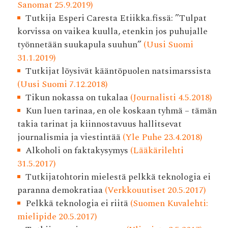
Sanomat 25.9.2019)
Tutkija Esperi Caresta Etiikka.fissä: ”Tulpat
korvissa on vaikea kuulla, etenkin jos puhujalle
työnnetään suukapula suuhun”
(Uusi Suomi
31.1.2019)
Tutkijat löysivät kääntöpuolen natsimarssista
(Uusi Suomi 7.12.2018)
Tikun nokassa on tukalaa
(Journalisti 4.5.2018)
Kun luen tarinaa, en ole koskaan tyhmä – tämän
takia tarinat ja kiinnostavuus hallitsevat
journalismia ja viestintää
(Yle Puhe 23.4.2018)
Alkoholi on faktakysymys
(Lääkärilehti
31.5.2017)
Tutkijatohtorin mielestä pelkkä teknologia ei
paranna demokratiaa
(Verkkouutiset 20.5.2017)
Pelkkä teknologia ei riitä
(Suomen Kuvalehti:
mielipide 20.5.2017)