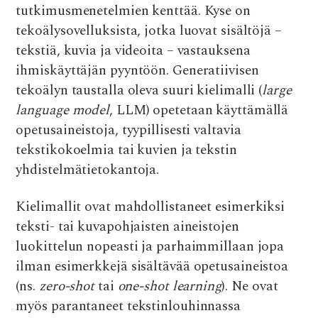
tutkimusmenetelmien kenttää. Kyse on
tekoälysovelluksista, jotka luovat sisältöjä –
tekstiä, kuvia ja videoita – vastauksena
ihmiskäyttäjän pyyntöön. Generatiivisen
tekoälyn taustalla oleva suuri kielimalli (
large
language model
, LLM) opetetaan käyttämällä
opetusaineistoja, tyypillisesti valtavia
tekstikokoelmia tai kuvien ja tekstin
yhdistelmätietokantoja.
Kielimallit ovat mahdollistaneet esimerkiksi
teksti- tai kuvapohjaisten aineistojen
luokittelun nopeasti ja parhaimmillaan jopa
ilman esimerkkejä sisältävää opetusaineistoa
(ns.
zero-shot
tai
one-shot learning
). Ne ovat
myös parantaneet tekstinlouhinnassa