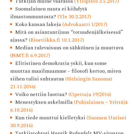
Tutkijan maine vaarassa
(Yliopisto 3.5.2017)
Suomalainen nauta ei kiihdytä
ilmastonmuutosta?
(Yle 30.3.2017)
Koko kansan lakeja
(Advokaatti 1/2017)
Mitä on asiantuntijuus “totuudenjälkeisessä”
ajassa?
(Bioetiikka.fi 10.1.2017)
Median tulevaisuus on sähköinen ja muuttuva
(NMT.fi 6.9.2017)
Elitistinen demokratia yskii, kun some
muuttaa maailmaamme – filosofi kertoo, miten
siihen tulisi suhtautua
(Helsingin Sanomat
21.11.2016)
Voiko nettiin luottaa?
(Opettaja 19/2016)
Menestyksen askelmilla
(Pohjalainen – Yrittäjä
6.10.2016)
Kun tiede muuttui kielletyksi
(Suomen Uutiset
30.9.2016)
Tutkijatohtori Henrik Rydenfelt MV-sivuston