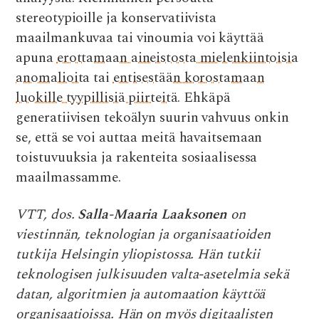
stereotypioille ja konservatiivista
maailmankuvaa tai vinoumia voi käyttää
apuna
erottamaan aineistosta mielenkiintoisia
anomalioita
tai
entisestään korostamaan
luokille tyypillisiä piirteitä
. Ehkäpä
generatiivisen tekoälyn suurin vahvuus onkin
se, että se voi auttaa meitä havaitsemaan
toistuvuuksia ja rakenteita sosiaalisessa
maailmassamme.
VTT, dos.
Salla-Maaria Laaksonen
on
viestinnän, teknologian ja organisaatioiden
tutkija Helsingin yliopistossa. Hän tutkii
teknologisen julkisuuden valta-asetelmia sekä
datan, algoritmien ja automaation käyttöä
organisaatioissa. Hän on myös digitaalisten