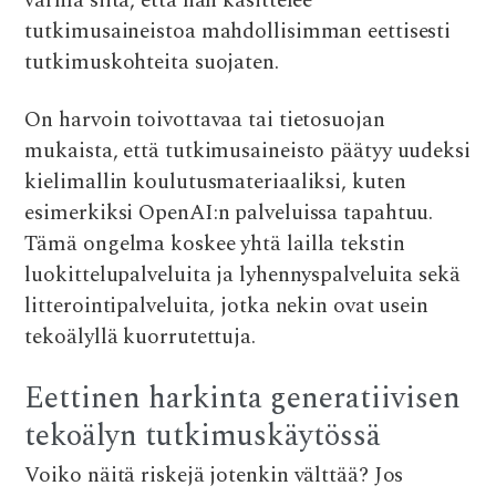
varma siitä, että hän käsittelee
tutkimusaineistoa mahdollisimman eettisesti
tutkimuskohteita suojaten.
On harvoin toivottavaa tai tietosuojan
mukaista, että tutkimusaineisto päätyy uudeksi
kielimallin koulutusmateriaaliksi, kuten
esimerkiksi OpenAI:n palveluissa tapahtuu.
Tämä ongelma koskee yhtä lailla tekstin
luokittelupalveluita ja lyhennyspalveluita sekä
litterointipalveluita, jotka nekin ovat usein
tekoälyllä kuorrutettuja.
Eettinen harkinta generatiivisen
tekoälyn tutkimuskäytössä
Voiko näitä riskejä jotenkin välttää? Jos