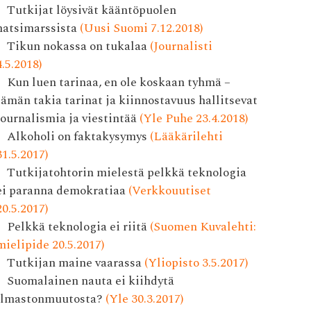
Tutkijat löysivät kääntöpuolen
natsimarssista
(Uusi Suomi 7.12.2018)
Tikun nokassa on tukalaa
(Journalisti
4.5.2018)
Kun luen tarinaa, en ole koskaan tyhmä –
tämän takia tarinat ja kiinnostavuus hallitsevat
journalismia ja viestintää
(Yle Puhe 23.4.2018)
Alkoholi on faktakysymys
(Lääkärilehti
31.5.2017)
Tutkijatohtorin mielestä pelkkä teknologia
ei paranna demokratiaa
(Verkkouutiset
20.5.2017)
Pelkkä teknologia ei riitä
(Suomen Kuvalehti:
mielipide 20.5.2017)
Tutkijan maine vaarassa
(Yliopisto 3.5.2017)
Suomalainen nauta ei kiihdytä
ilmastonmuutosta?
(Yle 30.3.2017)