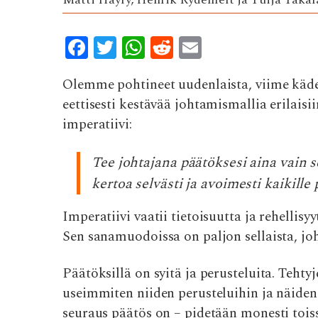
F
T
W
R
E
ac
w
h
e
m
Olemme pohtineet uudenlaista, viime käde
e
it
at
d
ai
eettisesti kestävää johtamismallia erilaisii
b
te
s
di
l
imperatiivi:
o
r
A
t
o
p
Tee johtajana päätöksesi aina vain sel
k
p
kertoa selvästi ja avoimesti kaikille
Imperatiivi vaatii tietoisuutta ja rehellisy
Sen sanamuodoissa on paljon sellaista, jo
Päätöksillä on syitä ja perusteluita. Tehtyj
useimmiten niiden perusteluihin ja näiden l
seuraus päätös on – pidetään monesti toiss