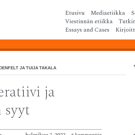
Skip
Etusivu
Mediaetiikka
S
Menu
to
Viestinnän etiikka
Tutki
content
Essays and Cases
Kirjoit
YDENFELT JA TUIJA TAKALA
atiivi ja
 syyt
a
helmikuu 7, 2022
6 kommenttia