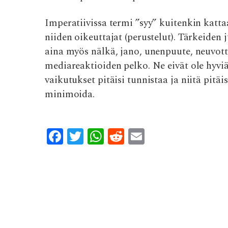
Imperatiivissa termi ”syy” kuitenkin kattaa
niiden oikeuttajat (perustelut). Tärkeiden 
aina myös nälkä, jano, unenpuute, neuvot
mediareaktioiden pelko. Ne eivät ole hyviä 
vaikutukset pitäisi tunnistaa ja niitä pit
minimoida.
F
T
W
R
E
ac
w
h
e
m
e
it
at
d
ai
b
te
s
di
l
Post
o
r
A
t
navigation
o
p