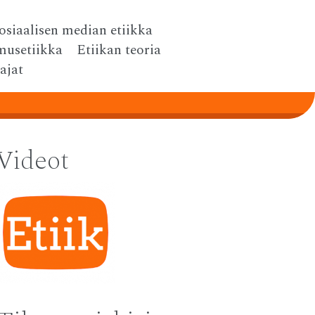
osiaalisen median etiikka
musetiikka
Etiikan teoria
tajat
Videot