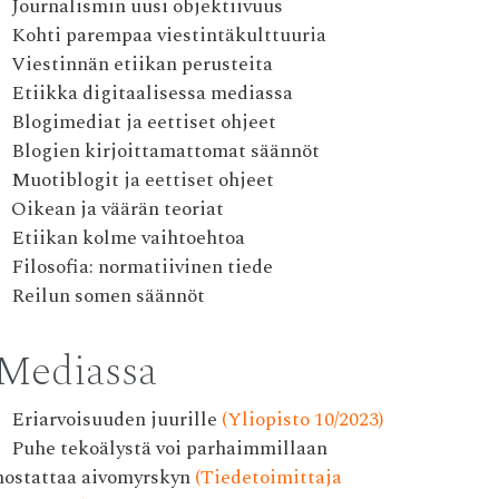
Journalismin uusi objektiivuus
Kohti parempaa viestintäkulttuuria
Viestinnän etiikan perusteita
Etiikka digitaalisessa mediassa
Blogimediat ja eettiset ohjeet
Blogien kirjoittamattomat säännöt
Muotiblogit ja eettiset ohjeet
Oikean ja väärän teoriat
Etiikan kolme vaihtoehtoa
Filosofia: normatiivinen tiede
Reilun somen säännöt
Mediassa
Eriarvoisuuden juurille
(Yliopisto 10/2023)
Puhe tekoälystä voi parhaimmillaan
nostattaa aivomyrskyn
(Tiedetoimittaja