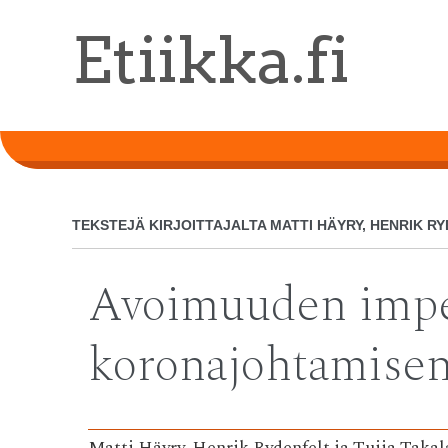
Skip
Etiikka.fi
to
main
content
TEKSTEJÄ KIRJOITTAJALTA
MATTI HÄYRY, HENRIK R
Avoimuuden imper
koronajohtamisen
Matti Häyry, Henrik Rydenfelt ja Tuija Takal