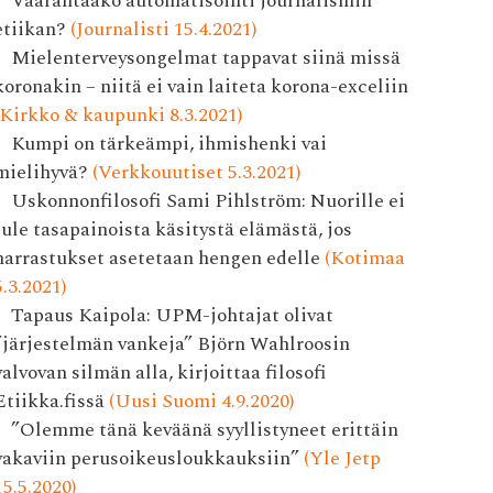
Vaarantaako automatisointi journalismin
etiikan?
(Journalisti 15.4.2021)
Mielenterveysongelmat tappavat siinä missä
koronakin – niitä ei vain laiteta korona-exceliin
(Kirkko & kaupunki 8.3.2021)
Kumpi on tärkeämpi, ihmishenki vai
mielihyvä?
(Verkkouutiset 5.3.2021)
Uskonnonfilosofi Sami Pihlström: Nuorille ei
tule tasapainoista käsitystä elämästä, jos
harrastukset asetetaan hengen edelle
(Kotimaa
5.3.2021)
Tapaus Kaipola: UPM-johtajat olivat
”järjestelmän vankeja” Björn Wahlroosin
valvovan silmän alla, kirjoittaa filosofi
Etiikka.fissä
(Uusi Suomi 4.9.2020)
”Olemme tänä keväänä syyllistyneet erittäin
vakaviin perusoikeusloukkauksiin”
(Yle Jetp
15.5.2020)