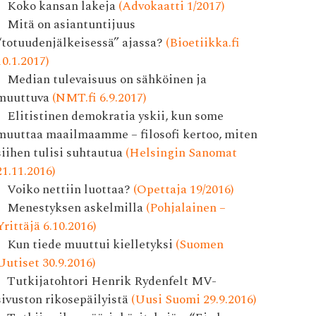
Koko kansan lakeja
(Advokaatti 1/2017)
Mitä on asiantuntijuus
“totuudenjälkeisessä” ajassa?
(Bioetiikka.fi
10.1.2017)
Median tulevaisuus on sähköinen ja
muuttuva
(NMT.fi 6.9.2017)
Elitistinen demokratia yskii, kun some
muuttaa maailmaamme – filosofi kertoo, miten
siihen tulisi suhtautua
(Helsingin Sanomat
21.11.2016)
Voiko nettiin luottaa?
(Opettaja 19/2016)
Menestyksen askelmilla
(Pohjalainen –
Yrittäjä 6.10.2016)
Kun tiede muuttui kielletyksi
(Suomen
Uutiset 30.9.2016)
Tutkijatohtori Henrik Rydenfelt MV-
sivuston rikosepäilyistä
(Uusi Suomi 29.9.2016)