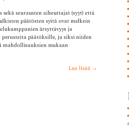
 sekä seurausten aiheuttajat (syyt) että
julkisten päätösten syitä ovat melkein
telukumppanien ärsyttävyys ja
perusteita päätöksille, ja siksi niiden
äisi mahdollisuuksien mukaan
Lue lisää
→