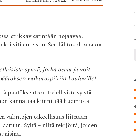
ssä etiikkaviestintään nojaavaa,
n kriisitilanteisiin. Sen lähtökohtana on
laisista syistä, jotka osaat ja voit
 päätöksen vaikutuspiiriin kuuluville!
yttä päätöksenteon todellisista syistä.
hon kannattaa kiinnittää huomiota.
en valintojen oikeellisuus liitetään
aatuun. Syitä – niitä tekijöitä, joiden
ijaisina.