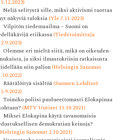
15.12.2023)
Neljä selitystä sille, miksi aktivismi tuottaa
nyt näkyviä tuloksia
(Yle 7.11.2023)
Vilpitön tiedemaailma – Suomi on
edelläkävijä etiikassa
(Tiedetoimittaja
12.9.2023)
Olemme eri mieltä siitä, mikä on oikeuden­
mukaista, ja siksi ilmasto­kriisin ratkaisusta
riidellään niin paljon
(Helsingin Sanomat
1.10.2022)
Räätälöityä sisältöä
(Suomen Lehdistö
15.9.2022)
Toimiko poliisi puolueettomasti Elokapinaa
kohtaan?
(MTV Uutiset 11.10.2021)
Miksei Elokapina käytä tavanomaisia
edustuksellisen demokratian keinoja?
(Helsingin Sanomat 2.10.2021)