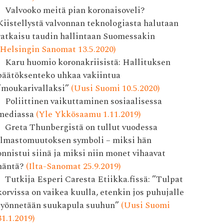
Valvooko meitä pian korona­isoveli?
Kiistellystä valvonnan teknologiasta halutaan
ratkaisu taudin hallintaan Suomessakin
(Helsingin Sanomat 13.5.2020)
Karu huomio koronakriisistä: Hallituksen
päätöksenteko uhkaa vakiintua
”moukarivallaksi”
(Uusi Suomi 10.5.2020)
Poliittinen vaikuttaminen sosiaalisessa
mediassa
(Yle Ykkösaamu 1.11.2019)
Greta Thunbergistä on tullut vuodessa
ilmastomuutoksen symboli – miksi hän
onnistui siinä ja miksi niin monet vihaavat
häntä?
(Ilta-Sanomat 25.9.2019)
Tutkija Esperi Caresta Etiikka.fissä: ”Tulpat
korvissa on vaikea kuulla, etenkin jos puhujalle
työnnetään suukapula suuhun”
(Uusi Suomi
31.1.2019)