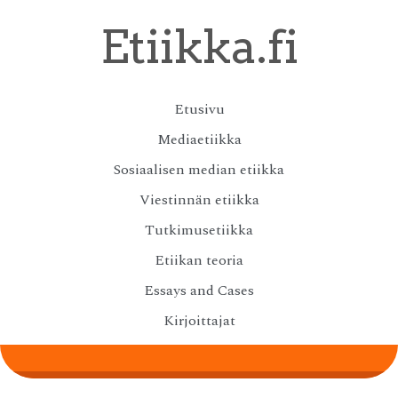
Skip
Etiikka.fi
to
main
content
Skip
Etusivu
Menu
to
Mediaetiikka
content
Sosiaalisen median etiikka
Viestinnän etiikka
Tutkimusetiikka
Etiikan teoria
Essays and Cases
Kirjoittajat