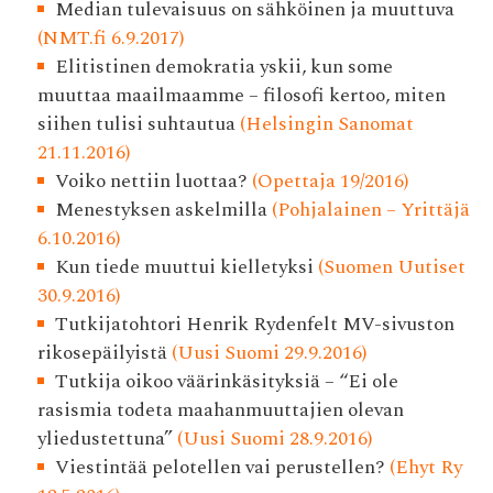
Median tulevaisuus on sähköinen ja muuttuva
(NMT.fi 6.9.2017)
Elitistinen demokratia yskii, kun some
muuttaa maailmaamme – filosofi kertoo, miten
siihen tulisi suhtautua
(Helsingin Sanomat
21.11.2016)
Voiko nettiin luottaa?
(Opettaja 19/2016)
Menestyksen askelmilla
(Pohjalainen – Yrittäjä
6.10.2016)
Kun tiede muuttui kielletyksi
(Suomen Uutiset
30.9.2016)
Tutkijatohtori Henrik Rydenfelt MV-sivuston
rikosepäilyistä
(Uusi Suomi 29.9.2016)
Tutkija oikoo väärinkäsityksiä – “Ei ole
rasismia todeta maahanmuuttajien olevan
yliedustettuna”
(Uusi Suomi 28.9.2016)
Viestintää pelotellen vai perustellen?
(Ehyt Ry