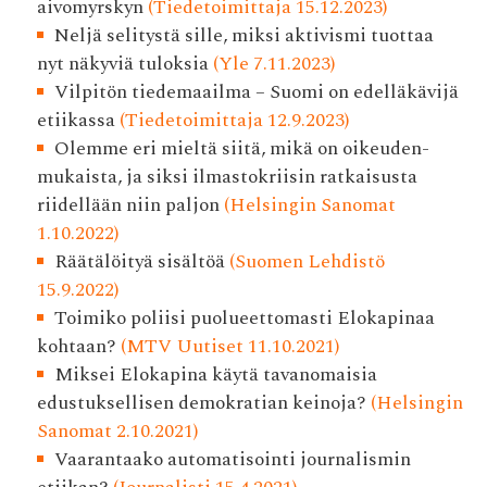
aivomyrskyn
(Tiedetoimittaja 15.12.2023)
Neljä selitystä sille, miksi aktivismi tuottaa
nyt näkyviä tuloksia
(Yle 7.11.2023)
Vilpitön tiedemaailma – Suomi on edelläkävijä
etiikassa
(Tiedetoimittaja 12.9.2023)
Olemme eri mieltä siitä, mikä on oikeuden­
mukaista, ja siksi ilmasto­kriisin ratkaisusta
riidellään niin paljon
(Helsingin Sanomat
1.10.2022)
Räätälöityä sisältöä
(Suomen Lehdistö
15.9.2022)
Toimiko poliisi puolueettomasti Elokapinaa
kohtaan?
(MTV Uutiset 11.10.2021)
Miksei Elokapina käytä tavanomaisia
edustuksellisen demokratian keinoja?
(Helsingin
Sanomat 2.10.2021)
Vaarantaako automatisointi journalismin