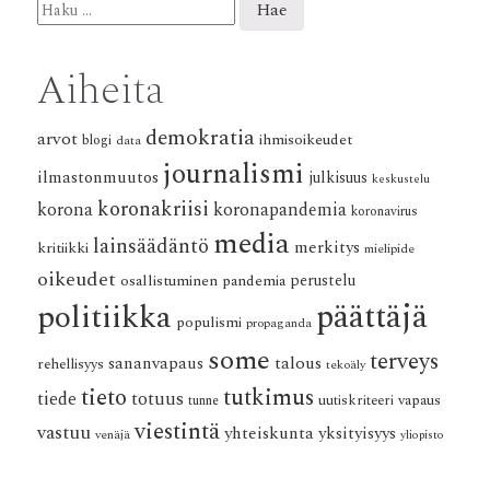
Aiheita
demokratia
arvot
ihmisoikeudet
blogi
data
journalismi
ilmastonmuutos
julkisuus
keskustelu
koronakriisi
korona
koronapandemia
koronavirus
media
lainsäädäntö
merkitys
kritiikki
mielipide
oikeudet
osallistuminen
pandemia
perustelu
päättäjä
politiikka
populismi
propaganda
some
terveys
talous
sananvapaus
rehellisyys
tekoäly
tieto
tutkimus
tiede
totuus
vapaus
tunne
uutiskriteeri
viestintä
vastuu
yhteiskunta
yksityisyys
venäjä
yliopisto