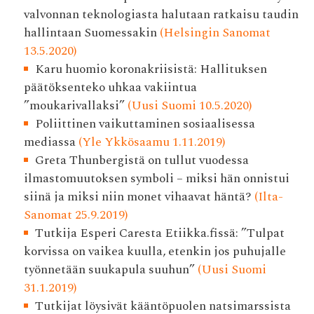
valvonnan teknologiasta halutaan ratkaisu taudin
hallintaan Suomessakin
(Helsingin Sanomat
13.5.2020)
Karu huomio koronakriisistä: Hallituksen
päätöksenteko uhkaa vakiintua
”moukarivallaksi”
(Uusi Suomi 10.5.2020)
Poliittinen vaikuttaminen sosiaalisessa
mediassa
(Yle Ykkösaamu 1.11.2019)
Greta Thunbergistä on tullut vuodessa
ilmastomuutoksen symboli – miksi hän onnistui
siinä ja miksi niin monet vihaavat häntä?
(Ilta-
Sanomat 25.9.2019)
Tutkija Esperi Caresta Etiikka.fissä: ”Tulpat
korvissa on vaikea kuulla, etenkin jos puhujalle
työnnetään suukapula suuhun”
(Uusi Suomi
31.1.2019)
Tutkijat löysivät kääntöpuolen natsimarssista