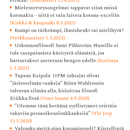
etiikan?
(Journalisti 15.4.2021)
Mielenterveysongelmat tappavat siinä missä
koronakin – niitä ei vain laiteta korona-exceliin
(Kirkko & kaupunki 8.3.2021)
Kumpi on tärkeämpi, ihmishenki vai mielihyvä?
(Verkkouutiset 5.3.2021)
Uskonnonfilosofi Sami Pihlström: Nuorille ei
tule tasapainoista käsitystä elämästä, jos
harrastukset asetetaan hengen edelle
(Kotimaa
5.3.2021)
Tapaus Kaipola: UPM-johtajat olivat
”järjestelmän vankeja” Björn Wahlroosin
valvovan silmän alla, kirjoittaa filosofi
Etiikka.fissä
(Uusi Suomi 4.9.2020)
”Olemme tänä keväänä syyllistyneet erittäin
vakaviin perusoikeusloukkauksiin”
(Yle Jetp
15.5.2020)
Valvooko meitä pian korona­isoveli? Kiistellystä