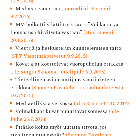
12.5.2016)
Mediasta sanottua
(Journalisti: Poimuri
4.2.2016)
MV-boikotti yllätti tutkijan – ”Voi kääntyä
luomaansa hirvitystä vastaan”
(Uusi Suomi
20.1.2016)
Viestijä ja keskustelun kuuntelemisen taito
(STT Viestintäpalvelut 9.9.2015)
Kovat ajat koettelevat vuoropuhelun etiikkaa
(Helsingin Sanomat: mielipide 6.9.2015)
Tieteellinen asiantuntijuus vaatii tieteen
etiikkaa
(Suomen Kuvalehti: tarinoita tieteestä
10.3.2015)
Mediaetiikkaa verkossa
(niin & näin 14.10.2014)
Voimakkaat kuvat puhuttavat somessa
(Yle
Puhe 25.7.2014)
Pitääkö kohta myös uutisia siivota, jos
rikollinen niin pyytää?
(Suomen Kuvalehti