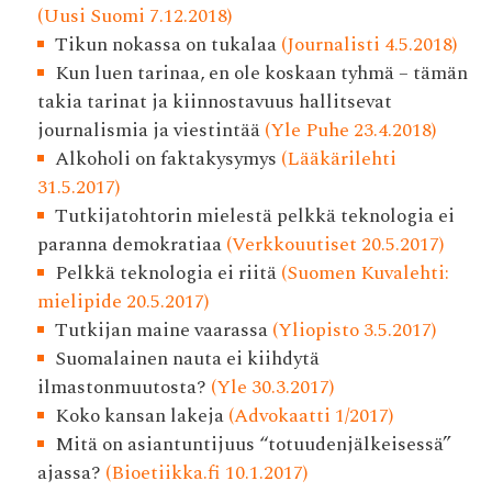
(Uusi Suomi 7.12.2018)
Tikun nokassa on tukalaa
(Journalisti 4.5.2018)
Kun luen tarinaa, en ole koskaan tyhmä – tämän
takia tarinat ja kiinnostavuus hallitsevat
journalismia ja viestintää
(Yle Puhe 23.4.2018)
Alkoholi on faktakysymys
(Lääkärilehti
31.5.2017)
Tutkijatohtorin mielestä pelkkä teknologia ei
paranna demokratiaa
(Verkkouutiset 20.5.2017)
Pelkkä teknologia ei riitä
(Suomen Kuvalehti:
mielipide 20.5.2017)
Tutkijan maine vaarassa
(Yliopisto 3.5.2017)
Suomalainen nauta ei kiihdytä
ilmastonmuutosta?
(Yle 30.3.2017)
Koko kansan lakeja
(Advokaatti 1/2017)
Mitä on asiantuntijuus “totuudenjälkeisessä”
ajassa?
(Bioetiikka.fi 10.1.2017)