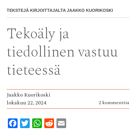
TEKSTEJÄ KIRJOITTAJALTA
JAAKKO KUORIKOSKI
Tekoäly ja
tiedollinen vastuu
tieteessä
Jaakko Kuorikoski
lokakuu 22, 2024
2 kommenttia
F
T
W
R
E
ac
w
h
e
m