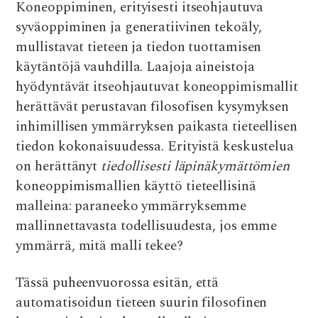
Koneoppiminen, erityisesti itseohjautuva
e
it
at
d
ai
syväoppiminen ja generatiivinen tekoäly,
b
te
s
di
l
mullistavat tieteen ja tiedon tuottamisen
o
r
A
t
käytäntöjä vauhdilla. Laajoja aineistoja
o
p
hyödyntävät itseohjautuvat koneoppimismallit
k
p
herättävät perustavan filosofisen kysymyksen
inhimillisen ymmärryksen paikasta tieteellisen
tiedon kokonaisuudessa. Erityistä keskustelua
on herättänyt
tiedollisesti läpinäkymättömien
koneoppimismallien käyttö tieteellisinä
malleina: paraneeko ymmärryksemme
mallinnettavasta todellisuudesta, jos emme
ymmärrä, mitä malli tekee?
Tässä puheenvuorossa esitän, että
automatisoidun tieteen suurin filosofinen