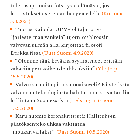
tule tasapainoista käsitystä elämästä, jos
harrastukset asetetaan hengen edelle
(Kotimaa
5.3.2021)
Tapaus Kaipola: UPM-johtajat olivat
”järjestelmän vankeja” Björn Wahlroosin
valvovan silmän alla, kirjoittaa filosofi
Etiikka.fissä
(Uusi Suomi 4.9.2020)
”Olemme tänä keväänä syyllistyneet erittäin
vakaviin perusoikeusloukkauksiin”
(Yle Jetp
15.5.2020)
Valvooko meitä pian korona­isoveli? Kiistellystä
valvonnan teknologiasta halutaan ratkaisu taudin
hallintaan Suomessakin
(Helsingin Sanomat
13.5.2020)
Karu huomio koronakriisistä: Hallituksen
päätöksenteko uhkaa vakiintua
”moukarivallaksi”
(Uusi Suomi 10.5.2020)