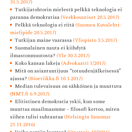
31.5.2017)
Tutkijatohtorin mielestä pelkkä teknologia ei
paranna demokratiaa
(Verkkouutiset 20.5.2017)
Pelkkä teknologia ei riitä
(Suomen Kuvalehti:
mielipide 20.5.2017)
Tutkijan maine vaarassa
(Yliopisto 3.5.2017)
Suomalainen nauta ei kiihdytä
ilmastonmuutosta?
(Yle 30.3.2017)
Koko kansan lakeja
(Advokaatti 1/2017)
Mitä on asiantuntijuus “totuudenjälkeisessä”
ajassa?
(Bioetiikka.fi 10.1.2017)
Median tulevaisuus on sähköinen ja muuttuva
(NMT.fi 6.9.2017)
Elitistinen demokratia yskii, kun some
muuttaa maailmaamme – filosofi kertoo, miten
siihen tulisi suhtautua
(Helsingin Sanomat
21.11.2016)