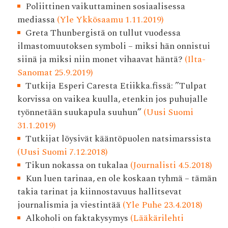
Poliittinen vaikuttaminen sosiaalisessa
mediassa
(Yle Ykkösaamu 1.11.2019)
Greta Thunbergistä on tullut vuodessa
ilmastomuutoksen symboli – miksi hän onnistui
siinä ja miksi niin monet vihaavat häntä?
(Ilta-
Sanomat 25.9.2019)
Tutkija Esperi Caresta Etiikka.fissä: ”Tulpat
korvissa on vaikea kuulla, etenkin jos puhujalle
työnnetään suukapula suuhun”
(Uusi Suomi
31.1.2019)
Tutkijat löysivät kääntöpuolen natsimarssista
(Uusi Suomi 7.12.2018)
Tikun nokassa on tukalaa
(Journalisti 4.5.2018)
Kun luen tarinaa, en ole koskaan tyhmä – tämän
takia tarinat ja kiinnostavuus hallitsevat
journalismia ja viestintää
(Yle Puhe 23.4.2018)
Alkoholi on faktakysymys
(Lääkärilehti