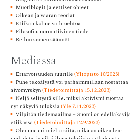
Muotiblogit ja eettiset ohjeet
Oikean ja väärän teoriat
Etiikan kolme vaihtoehtoa
Filosofia: normatiivinen tiede
Reilun somen säännöt
Mediassa
Eriarvoisuuden juurille
(Yliopisto 10/2023)
Puhe tekoälystä voi parhaimmillaan nostattaa
aivomyrskyn
(Tiedetoimittaja 15.12.2023)
Neljä selitystä sille, miksi aktivismi tuottaa
nyt näkyviä tuloksia
(Yle 7.11.2023)
Vilpitön tiedemaailma – Suomi on edelläkävijä
etiikassa
(Tiedetoimittaja 12.9.2023)
Olemme eri mieltä siitä, mikä on oikeuden­
mukaista, ja siksi ilmasto­kriisin ratkaisusta