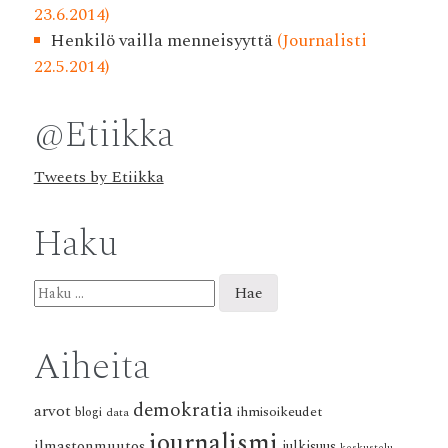
23.6.2014)
Henkilö vailla menneisyyttä
(Journalisti
22.5.2014)
@Etiikka
Tweets by Etiikka
Haku
Haku:
Aiheita
demokratia
arvot
ihmisoikeudet
blogi
data
journalismi
ilmastonmuutos
julkisuus