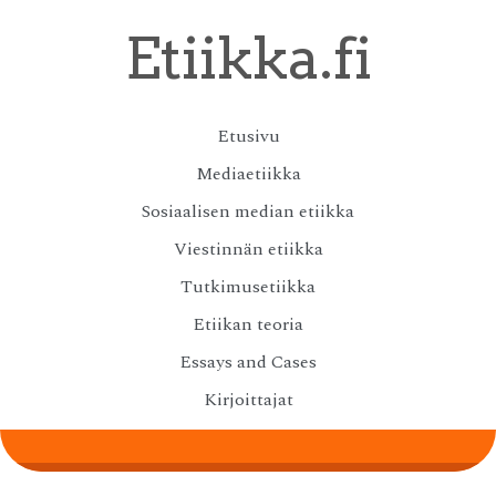
Skip
Etiikka.fi
to
main
content
Skip
Etusivu
Menu
to
Mediaetiikka
content
Sosiaalisen median etiikka
Viestinnän etiikka
Tutkimusetiikka
Etiikan teoria
Essays and Cases
Kirjoittajat