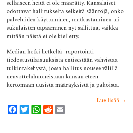
sellaiseen heitä ei ole määrätty. Kansalaiset
odottavat hallitukselta selkeitä sääntöjä, onko
palveluiden käyttäminen, matkustaminen tai
sukulaisten tapaaminen nyt sallittua, vaikka
mitään näistä ei ole kielletty.
Median hetki hetkeltä -raportointi
tiedostustilaisuuksista entisestään vahvistaa
tulkintakehystä, jossa hallitus nousee välillä
neuvotteluhuoneistaan kansan eteen
kertomaan uusista määräyksistä ja pakoista.
Lue lisää
→
F
T
W
R
E
ac
w
h
e
m
e
it
at
d
ai