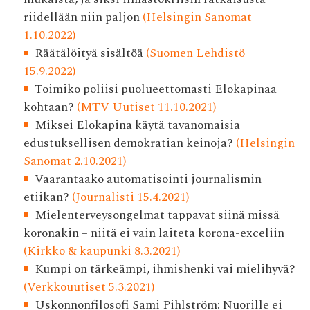
riidellään niin paljon
(Helsingin Sanomat
1.10.2022)
Räätälöityä sisältöä
(Suomen Lehdistö
15.9.2022)
Toimiko poliisi puolueettomasti Elokapinaa
kohtaan?
(MTV Uutiset 11.10.2021)
Miksei Elokapina käytä tavanomaisia
edustuksellisen demokratian keinoja?
(Helsingin
Sanomat 2.10.2021)
Vaarantaako automatisointi journalismin
etiikan?
(Journalisti 15.4.2021)
Mielenterveysongelmat tappavat siinä missä
koronakin – niitä ei vain laiteta korona-exceliin
(Kirkko & kaupunki 8.3.2021)
Kumpi on tärkeämpi, ihmishenki vai mielihyvä?
(Verkkouutiset 5.3.2021)
Uskonnonfilosofi Sami Pihlström: Nuorille ei