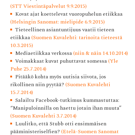
(STT Viestintäpalvelut 9.9.2015)
Kovat ajat koettelevat vuoropuhelun etiikkaa
(Helsingin Sanomat: mielipide 6.9.2015)
Tieteellinen asiantuntijuus vaatii tieteen
etiikkaa
(Suomen Kuvalehti: tarinoita tieteestä
10.3.2015)
Mediaetiikkaa verkossa
(niin & näin 14.10.2014)
Voimakkaat kuvat puhuttavat somessa
(Yle
Puhe 25.7.2014)
Pitääkö kohta myös uutisia siivota, jos
rikollinen niin pyytää?
(Suomen Kuvalehti
15.7.2014)
Salailtu Facebook-tutkimus kummastuttaa:
“Manipuloinnilla on haettu jotain ihan muuta”
(Suomen Kuvalehti 3.7.2014)
Luulitko, että Stubb otti ensimmäisen
pääministeriselfien?
(Etelä-Suomen Sanomat