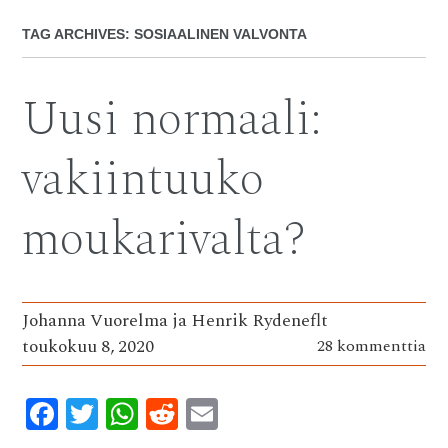
TAG ARCHIVES:
SOSIAALINEN VALVONTA
Uusi normaali:
vakiintuuko
moukarivalta?
Johanna Vuorelma ja Henrik Rydeneflt
toukokuu 8, 2020
28 kommenttia
F
T
W
R
E
ac
w
h
e
m