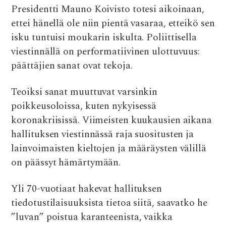
Presidentti Mauno Koivisto totesi aikoinaan,
e
it
at
d
ai
ettei hänellä ole niin pientä vasaraa, etteikö sen
b
te
s
di
l
isku tuntuisi moukarin iskulta. Poliittisella
o
r
A
t
viestinnällä on performatiivinen ulottuvuus:
o
p
päättäjien sanat ovat tekoja.
k
p
Teoiksi sanat muuttuvat varsinkin
poikkeusoloissa, kuten nykyisessä
koronakriisissä. Viimeisten kuukausien aikana
hallituksen viestinnässä raja suositusten ja
lainvoimaisten kieltojen ja määräysten välillä
on päässyt hämärtymään.
Yli 70-vuotiaat hakevat hallituksen
tiedotustilaisuuksista tietoa siitä, saavatko he
”luvan” poistua karanteenista, vaikka