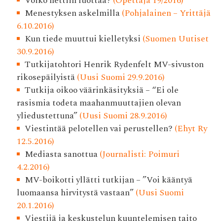
Voiko nettiin luottaa?
(Opettaja 19/2016)
Menestyksen askelmilla
(Pohjalainen – Yrittäjä
6.10.2016)
Kun tiede muuttui kielletyksi
(Suomen Uutiset
30.9.2016)
Tutkijatohtori Henrik Rydenfelt MV-sivuston
rikosepäilyistä
(Uusi Suomi 29.9.2016)
Tutkija oikoo väärinkäsityksiä – “Ei ole
rasismia todeta maahanmuuttajien olevan
yliedustettuna”
(Uusi Suomi 28.9.2016)
Viestintää pelotellen vai perustellen?
(Ehyt Ry
12.5.2016)
Mediasta sanottua
(Journalisti: Poimuri
4.2.2016)
MV-boikotti yllätti tutkijan – ”Voi kääntyä
luomaansa hirvitystä vastaan”
(Uusi Suomi
20.1.2016)
Viestijä ja keskustelun kuuntelemisen taito