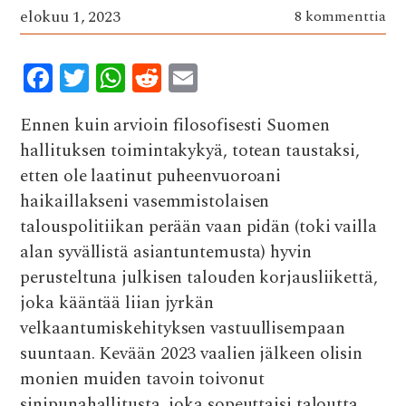
elokuu 1, 2023
8 kommenttia
F
T
W
R
E
ac
w
h
e
m
Ennen kuin arvioin filosofisesti Suomen
e
it
at
d
ai
hallituksen toimintakykyä, totean taustaksi,
b
te
s
di
l
etten ole laatinut puheenvuoroani
o
r
A
t
haikaillakseni vasemmistolaisen
o
p
talouspolitiikan perään vaan pidän (toki vailla
k
p
alan syvällistä asiantuntemusta) hyvin
perusteltuna julkisen talouden korjausliikettä,
joka kääntää liian jyrkän
velkaantumiskehityksen vastuullisempaan
suuntaan. Kevään 2023 vaalien jälkeen olisin
monien muiden tavoin toivonut
sinipunahallitusta, joka sopeuttaisi taloutta