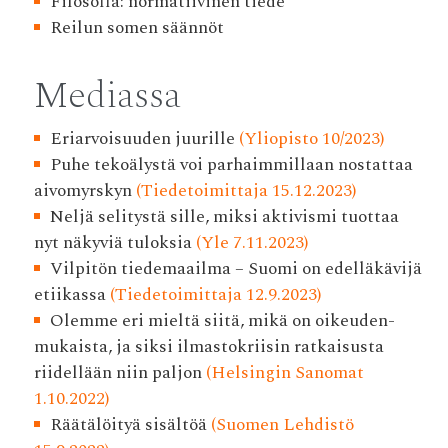
Filosofia: normatiivinen tiede
Reilun somen säännöt
Mediassa
Eriarvoisuuden juurille
(Yliopisto 10/2023)
Puhe tekoälystä voi parhaimmillaan nostattaa
aivomyrskyn
(Tiedetoimittaja 15.12.2023)
Neljä selitystä sille, miksi aktivismi tuottaa
nyt näkyviä tuloksia
(Yle 7.11.2023)
Vilpitön tiedemaailma – Suomi on edelläkävijä
etiikassa
(Tiedetoimittaja 12.9.2023)
Olemme eri mieltä siitä, mikä on oikeuden­
mukaista, ja siksi ilmasto­kriisin ratkaisusta
riidellään niin paljon
(Helsingin Sanomat
1.10.2022)
Räätälöityä sisältöä
(Suomen Lehdistö