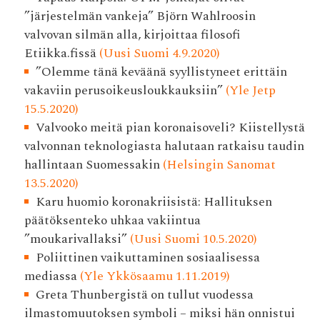
”järjestelmän vankeja” Björn Wahlroosin
valvovan silmän alla, kirjoittaa filosofi
Etiikka.fissä
(Uusi Suomi 4.9.2020)
”Olemme tänä keväänä syyllistyneet erittäin
vakaviin perusoikeusloukkauksiin”
(Yle Jetp
15.5.2020)
Valvooko meitä pian korona­isoveli? Kiistellystä
valvonnan teknologiasta halutaan ratkaisu taudin
hallintaan Suomessakin
(Helsingin Sanomat
13.5.2020)
Karu huomio koronakriisistä: Hallituksen
päätöksenteko uhkaa vakiintua
”moukarivallaksi”
(Uusi Suomi 10.5.2020)
Poliittinen vaikuttaminen sosiaalisessa
mediassa
(Yle Ykkösaamu 1.11.2019)
Greta Thunbergistä on tullut vuodessa
ilmastomuutoksen symboli – miksi hän onnistui