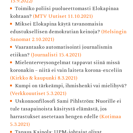
15.9.2022)
Toimiko poliisi puolueettomasti Elokapinaa
kohtaan?
(MTV Uutiset 11.10.2021)
Miksei Elokapina käytä tavanomaisia
edustuksellisen demokratian keinoja?
(Helsingin
Sanomat 2.10.2021)
Vaarantaako automatisointi journalismin
etiikan?
(Journalisti 15.4.2021)
Mielenterveysongelmat tappavat siinä missä
koronakin – niitä ei vain laiteta korona-exceliin
(Kirkko & kaupunki 8.3.2021)
Kumpi on tärkeämpi, ihmishenki vai mielihyvä?
(Verkkouutiset 5.3.2021)
Uskonnonfilosofi Sami Pihlström: Nuorille ei
tule tasapainoista käsitystä elämästä, jos
harrastukset asetetaan hengen edelle
(Kotimaa
5.3.2021)
Tapaus Kaipola: UPM-johtajat olivat