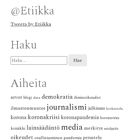
@Etiikka
Tweets by Etiikka
Haku
Haku:
Aiheita
demokratia
arvot
ihmisoikeudet
blogi
data
journalismi
ilmastonmuutos
julkisuus
keskustelu
koronakriisi
korona
koronapandemia
koronavirus
media
lainsäädäntö
merkitys
kritiikki
mielipide
oikeudet
osallistuminen
pandemia
perustelu