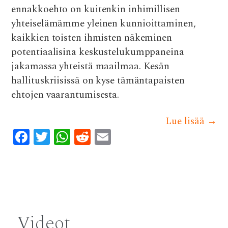
ennakkoehto on kuitenkin inhimillisen
yhteiselämämme yleinen kunnioittaminen,
kaikkien toisten ihmisten näkeminen
potentiaalisina keskustelukumppaneina
jakamassa yhteistä maailmaa. Kesän
hallituskriisissä on kyse tämäntapaisten
ehtojen vaarantumisesta.
Lue lisää
→
F
T
W
R
E
ac
w
h
e
m
e
it
at
d
ai
b
te
s
di
l
Post
o
r
A
t
navigation
o
p
Videot