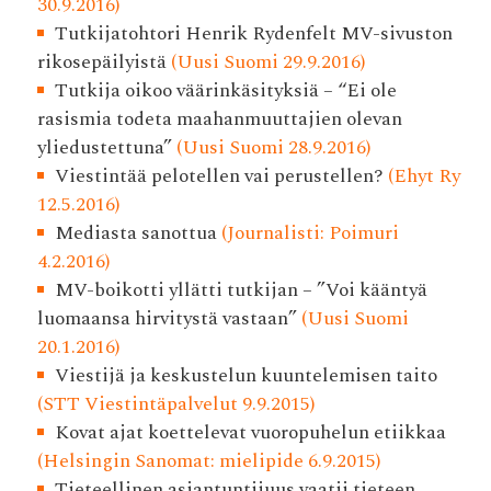
30.9.2016)
Tutkijatohtori Henrik Rydenfelt MV-sivuston
rikosepäilyistä
(Uusi Suomi 29.9.2016)
Tutkija oikoo väärinkäsityksiä – “Ei ole
rasismia todeta maahanmuuttajien olevan
yliedustettuna”
(Uusi Suomi 28.9.2016)
Viestintää pelotellen vai perustellen?
(Ehyt Ry
12.5.2016)
Mediasta sanottua
(Journalisti: Poimuri
4.2.2016)
MV-boikotti yllätti tutkijan – ”Voi kääntyä
luomaansa hirvitystä vastaan”
(Uusi Suomi
20.1.2016)
Viestijä ja keskustelun kuuntelemisen taito
(STT Viestintäpalvelut 9.9.2015)
Kovat ajat koettelevat vuoropuhelun etiikkaa
(Helsingin Sanomat: mielipide 6.9.2015)
Tieteellinen asiantuntijuus vaatii tieteen