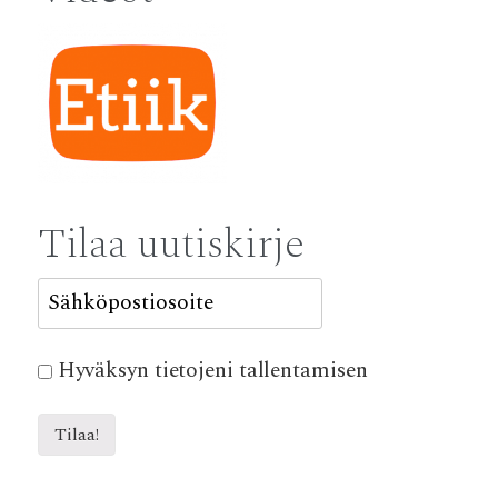
k
p
Tilaa uutiskirje
Hyväksyn tietojeni tallentamisen