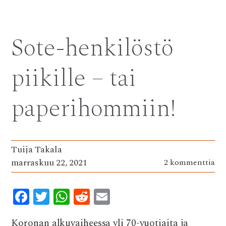
e
it
at
d
ai
b
te
s
di
l
Sote-henkilöstö
o
r
A
t
o
p
piikille – tai
k
p
paperihommiin!
Tuija Takala
marraskuu 22, 2021
2 kommenttia
F
T
W
R
E
ac
w
h
e
m
Koronan alkuvaiheessa yli 70-vuotiaita ja