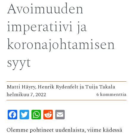
Avoimuuden
o
r
A
t
o
p
imperatiivi ja
k
p
koronajohtamisen
syyt
Matti Häyry, Henrik Rydenfelt ja Tuija Takala
helmikuu 7, 2022
6 kommenttia
F
T
W
R
E
ac
w
h
e
m
Olemme pohtineet uudenlaista, viime kädessä