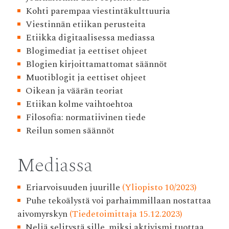
Kohti parempaa viestintäkulttuuria
Viestinnän etiikan perusteita
Etiikka digitaalisessa mediassa
Blogimediat ja eettiset ohjeet
Blogien kirjoittamattomat säännöt
Muotiblogit ja eettiset ohjeet
Oikean ja väärän teoriat
Etiikan kolme vaihtoehtoa
Filosofia: normatiivinen tiede
Reilun somen säännöt
Mediassa
Eriarvoisuuden juurille
(Yliopisto 10/2023)
Puhe tekoälystä voi parhaimmillaan nostattaa
aivomyrskyn
(Tiedetoimittaja 15.12.2023)
Neljä selitystä sille, miksi aktivismi tuottaa