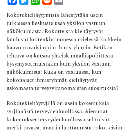
ac
w
h
e
m
Rokotekieltäytymisiä lähestytään usein
e
it
at
d
ai
julkisessa keskustelussa yksilön vastuun
b
te
s
di
l
näkökulmasta. Rokotteista kieltäytyvät
o
r
A
t
kuuluvat kuitenkin monessa mielessä kaikkein
o
p
haavoittuvaisimpiin ihmisryhmiin. Eetikon
k
p
tehtävä on katsoa yhteiskunnallispoliittista
kysymystä muistakin kuin yksilön vastuun
näkökulmista: Kuka on vastuussa, kun
kokonaiset ihmisryhmät kieltäytyvät
uskomasta terveysviranomaisten suosituksia?
Rokotekieltäytyjillä on usein kokemuksia
syrjinnästä terveydenhuollossa. Aiemmat
kokemukset terveydenhuollossa selittävät
merkittävässä määrin luottamusta rokotteisiin