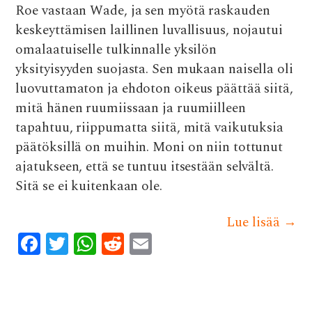
Roe vastaan Wade, ja sen myötä raskauden
keskeyttämisen laillinen luvallisuus, nojautui
omalaatuiselle tulkinnalle yksilön
yksityisyyden suojasta. Sen mukaan naisella oli
luovuttamaton ja ehdoton oikeus päättää siitä,
mitä hänen ruumiissaan ja ruumiilleen
tapahtuu, riippumatta siitä, mitä vaikutuksia
päätöksillä on muihin. Moni on niin tottunut
ajatukseen, että se tuntuu itsestään selvältä.
Sitä se ei kuitenkaan ole.
Lue lisää
→
F
T
W
R
E
ac
w
h
e
m
e
it
at
d
ai
b
te
s
di
l