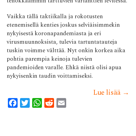
tehokkaammin tarttuvien varianttien levitessä.
Vaikka tällä taktiikalla ja rokotusten
etenemisellä kenties joskus selviäisimmekin
nykyisestä koronapandemiasta ja eri
virusmuunnoksista, tulevia tartuntatauteja
tuskin voimme välttää. Nyt onkin korkea aika
pohtia parempia keinoja tulevien
pandemioiden varalle. Ehkä niistä olisi apua
nykyisenkin taudin voittamiseksi.
Lue lisää
→
F
T
W
R
E
ac
w
h
e
m
e
it
at
d
ai
b
te
s
di
l