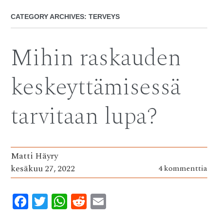
CATEGORY ARCHIVES:
TERVEYS
Mihin raskauden
keskeyttämisessä
tarvitaan lupa?
Matti Häyry
kesäkuu 27, 2022
4 kommenttia
F
T
W
R
E
ac
w
h
e
m