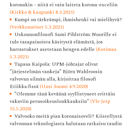
koronakin – niitä ei vain laiteta korona-exceliin
(Kirkko & kaupunki 8.3.2021)
Kumpi on tärkeämpi, ihmishenki vai mielihyvä?
(Verkkouutiset 5.3.2021)
Uskonnonfilosofi Sami Pihlström: Nuorille ei
tule tasapainoista käsitystä elämästä, jos
harrastukset asetetaan hengen edelle
(Kotimaa
5.3.2021)
Tapaus Kaipola: UPM-johtajat olivat
”järjestelmän vankeja” Björn Wahlroosin
valvovan silmän alla, kirjoittaa filosofi
Etiikka.fissä
(Uusi Suomi 4.9.2020)
”Olemme tänä keväänä syyllistyneet erittäin
vakaviin perusoikeusloukkauksiin”
(Yle Jetp
15.5.2020)
Valvooko meitä pian korona­isoveli? Kiistellystä
valvonnan teknologiasta halutaan ratkaisu taudin