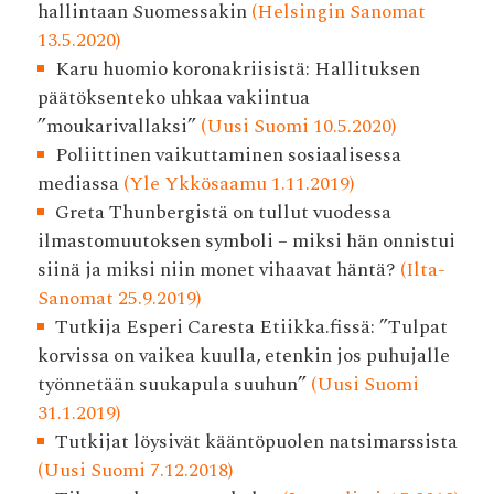
hallintaan Suomessakin
(Helsingin Sanomat
13.5.2020)
Karu huomio koronakriisistä: Hallituksen
päätöksenteko uhkaa vakiintua
”moukarivallaksi”
(Uusi Suomi 10.5.2020)
Poliittinen vaikuttaminen sosiaalisessa
mediassa
(Yle Ykkösaamu 1.11.2019)
Greta Thunbergistä on tullut vuodessa
ilmastomuutoksen symboli – miksi hän onnistui
siinä ja miksi niin monet vihaavat häntä?
(Ilta-
Sanomat 25.9.2019)
Tutkija Esperi Caresta Etiikka.fissä: ”Tulpat
korvissa on vaikea kuulla, etenkin jos puhujalle
työnnetään suukapula suuhun”
(Uusi Suomi
31.1.2019)
Tutkijat löysivät kääntöpuolen natsimarssista
(Uusi Suomi 7.12.2018)