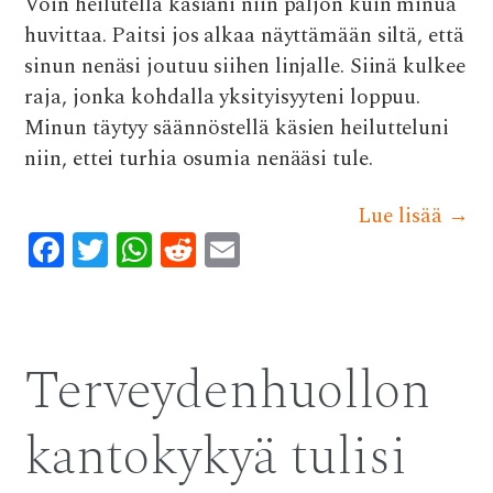
Voin heilutella käsiäni niin paljon kuin minua
huvittaa. Paitsi jos alkaa näyttämään siltä, että
sinun nenäsi joutuu siihen linjalle. Siinä kulkee
raja, jonka kohdalla yksityisyyteni loppuu.
Minun täytyy säännöstellä käsien heilutteluni
niin, ettei turhia osumia nenääsi tule.
Lue lisää
→
F
T
W
R
E
ac
w
h
e
m
e
it
at
d
ai
b
te
s
di
l
Terveydenhuollon
o
r
A
t
o
p
kantokykyä tulisi
k
p