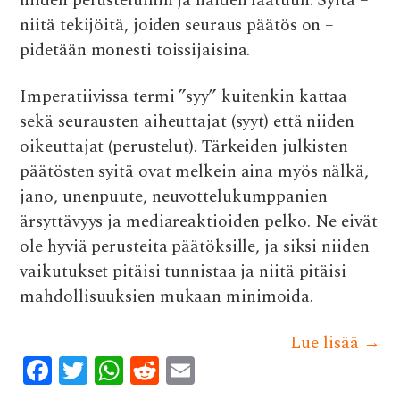
niiden perusteluihin ja näiden laatuun. Syitä –
niitä tekijöitä, joiden seuraus päätös on –
pidetään monesti toissijaisina.
Imperatiivissa termi ”syy” kuitenkin kattaa
sekä seurausten aiheuttajat (syyt) että niiden
oikeuttajat (perustelut). Tärkeiden julkisten
päätösten syitä ovat melkein aina myös nälkä,
jano, unenpuute, neuvottelukumppanien
ärsyttävyys ja mediareaktioiden pelko. Ne eivät
ole hyviä perusteita päätöksille, ja siksi niiden
vaikutukset pitäisi tunnistaa ja niitä pitäisi
mahdollisuuksien mukaan minimoida.
Lue lisää
→
F
T
W
R
E
ac
w
h
e
m