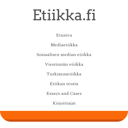
Skip
Etiikka.fi
to
main
content
Skip
Etusivu
Menu
to
Mediaetiikka
content
Sosiaalisen median etiikka
Viestinnän etiikka
Tutkimusetiikka
Etiikan teoria
Essays and Cases
Kirjoittajat