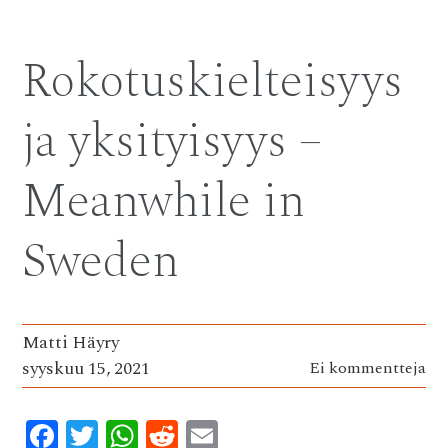
e
it
at
d
ai
b
te
s
di
l
Rokotuskielteisyys
o
r
A
t
o
p
ja yksityisyys –
k
p
Meanwhile in
Sweden
Matti Häyry
syyskuu 15, 2021
Ei kommentteja
F
T
W
R
E