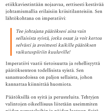
e
it
at
d
ai
etiikkaviestintään nojaavaa, eettisesti kestävää
b
te
s
di
l
johtamismallia erilaisiin kriisitilanteisiin. Sen
o
r
A
t
lähtökohtana on imperatiivi:
o
p
k
p
Tee johtajana päätöksesi aina vain
sellaisista syistä, jotka osaat ja voit kertoa
selvästi ja avoimesti kaikille päätöksen
vaikutuspiiriin kuuluville!
Imperatiivi vaatii tietoisuutta ja rehellisyyttä
päätöksenteon todellisista syistä. Sen
sanamuodoissa on paljon sellaista, johon
kannattaa kiinnittää huomiota.
Päätöksillä on syitä ja perusteluita. Tehtyjen
valintojen oikeellisuus liitetään useimmiten