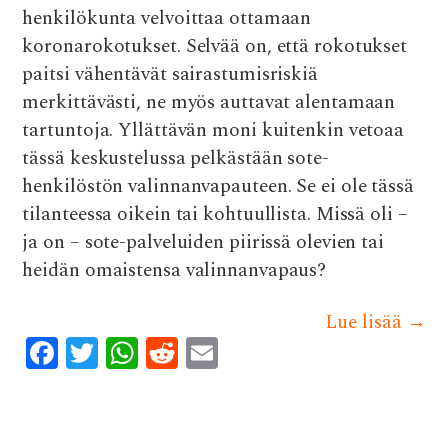
henkilökunta velvoittaa ottamaan
koronarokotukset. Selvää on, että rokotukset
paitsi vähentävät sairastumisriskiä
merkittävästi, ne myös auttavat alentamaan
tartuntoja. Yllättävän moni kuitenkin vetoaa
tässä keskustelussa pelkästään sote-
henkilöstön valinnanvapauteen. Se ei ole tässä
tilanteessa oikein tai kohtuullista. Missä oli –
ja on – sote-palveluiden piirissä olevien tai
heidän omaistensa valinnanvapaus?
Lue lisää
→
F
T
W
R
E
ac
w
h
e
m
e
it
at
d
ai