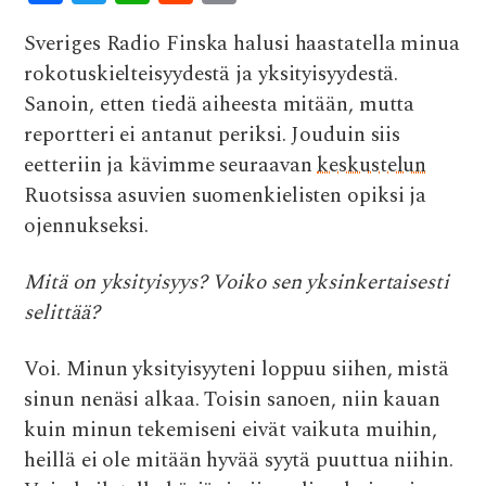
ac
w
h
e
m
Sveriges Radio Finska halusi haastatella minua
e
it
at
d
ai
rokotuskielteisyydestä ja yksityisyydestä.
b
te
s
di
l
Sanoin, etten tiedä aiheesta mitään, mutta
o
r
A
t
reportteri ei antanut periksi. Jouduin siis
o
p
eetteriin ja kävimme seuraavan
keskustelun
k
p
Ruotsissa asuvien suomenkielisten opiksi ja
ojennukseksi.
Mitä on yksityisyys? Voiko sen yksinkertaisesti
selittää?
Voi. Minun yksityisyyteni loppuu siihen, mistä
sinun nenäsi alkaa. Toisin sanoen, niin kauan
kuin minun tekemiseni eivät vaikuta muihin,
heillä ei ole mitään hyvää syytä puuttua niihin.