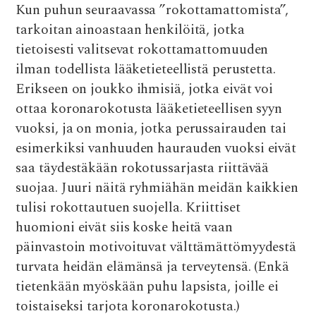
Kun puhun seuraavassa ”rokottamattomista”,
tarkoitan ainoastaan henkilöitä, jotka
tietoisesti valitsevat rokottamattomuuden
ilman todellista lääketieteellistä perustetta.
Erikseen on joukko ihmisiä, jotka eivät voi
ottaa koronarokotusta lääketieteellisen syyn
vuoksi, ja on monia, jotka perussairauden tai
esimerkiksi vanhuuden haurauden vuoksi eivät
saa täydestäkään rokotussarjasta riittävää
suojaa. Juuri näitä ryhmiähän meidän kaikkien
tulisi rokottautuen suojella. Kriittiset
huomioni eivät siis koske heitä vaan
päinvastoin motivoituvat välttämättömyydestä
turvata heidän elämänsä ja terveytensä. (Enkä
tietenkään myöskään puhu lapsista, joille ei
toistaiseksi tarjota koronarokotusta.)