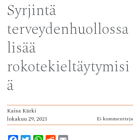
b
te
s
di
l
Syrjintä
o
r
A
t
o
p
terveydenhuollossa
k
p
lisää
rokotekieltäytymisi
ä
Kaisa Kärki
lokakuu 29, 2021
Ei kommentteja
F
T
W
R
E