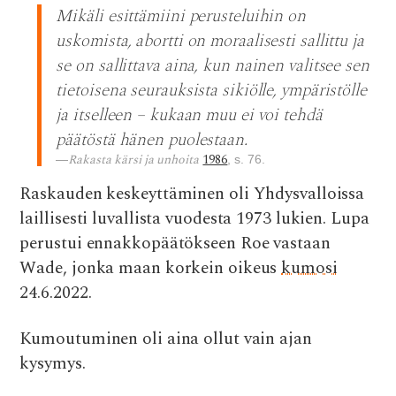
Mikäli esittämiini perusteluihin on
e
it
at
d
ai
uskomista, abortti on moraalisesti sallittu ja
b
te
s
di
l
se on sallittava aina, kun nainen valitsee sen
o
r
A
t
tietoisena seurauksista sikiölle, ympäristölle
o
p
ja itselleen – kukaan muu ei voi tehdä
k
p
päätöstä hänen puolestaan.
Rakasta kärsi ja unhoita
1986
, s. 76.
Raskauden keskeyttäminen oli Yhdysvalloissa
laillisesti luvallista vuodesta 1973 lukien. Lupa
perustui ennakkopäätökseen Roe vastaan
Wade, jonka maan korkein oikeus
kumosi
24.6.2022.
Kumoutuminen oli aina ollut vain ajan
kysymys.