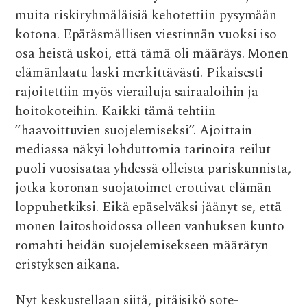
e
it
at
d
ai
muita riskiryhmäläisiä kehotettiin pysymään
b
te
s
di
l
kotona. Epätäsmällisen viestinnän vuoksi iso
o
r
A
t
osa heistä uskoi, että tämä oli määräys. Monen
o
p
elämänlaatu laski merkittävästi. Pikaisesti
k
p
rajoitettiin myös vierailuja sairaaloihin ja
hoitokoteihin. Kaikki tämä tehtiin
”haavoittuvien suojelemiseksi”. Ajoittain
mediassa näkyi lohduttomia tarinoita reilut
puoli vuosisataa yhdessä olleista pariskunnista,
jotka koronan suojatoimet erottivat elämän
loppuhetkiksi. Eikä epäselväksi jäänyt se, että
monen laitoshoidossa olleen vanhuksen kunto
romahti heidän suojelemisekseen määrätyn
eristyksen aikana.
Nyt keskustellaan siitä, pitäisikö sote-