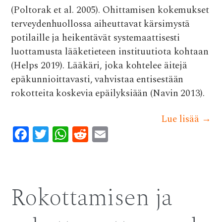
(Poltorak et al. 2005). Ohittamisen kokemukset
terveydenhuollossa aiheuttavat kärsimystä
potilaille ja heikentävät systemaattisesti
luottamusta lääketieteen instituutiota kohtaan
(Helps 2019). Lääkäri, joka kohtelee äitejä
epäkunnioittavasti, vahvistaa entisestään
rokotteita koskevia epäilyksiään (Navin 2013).
Lue lisää
→
F
T
W
R
E
ac
w
h
e
m
e
it
at
d
ai
b
te
s
di
l
Rokottamisen ja
o
r
A
t
o
p