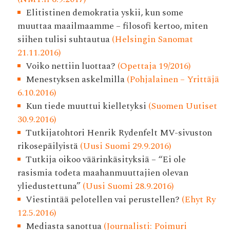
Elitistinen demokratia yskii, kun some
muuttaa maailmaamme – filosofi kertoo, miten
siihen tulisi suhtautua
(Helsingin Sanomat
21.11.2016)
Voiko nettiin luottaa?
(Opettaja 19/2016)
Menestyksen askelmilla
(Pohjalainen – Yrittäjä
6.10.2016)
Kun tiede muuttui kielletyksi
(Suomen Uutiset
30.9.2016)
Tutkijatohtori Henrik Rydenfelt MV-sivuston
rikosepäilyistä
(Uusi Suomi 29.9.2016)
Tutkija oikoo väärinkäsityksiä – “Ei ole
rasismia todeta maahanmuuttajien olevan
yliedustettuna”
(Uusi Suomi 28.9.2016)
Viestintää pelotellen vai perustellen?
(Ehyt Ry
12.5.2016)
Mediasta sanottua
(Journalisti: Poimuri