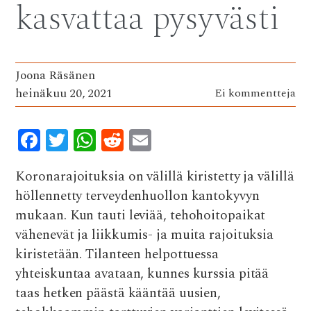
kasvattaa pysyvästi
Joona Räsänen
heinäkuu 20, 2021
Ei kommentteja
F
T
W
R
E
ac
w
h
e
m
Koronarajoituksia on välillä kiristetty ja välillä
e
it
at
d
ai
höllennetty terveydenhuollon kantokyvyn
b
te
s
di
l
mukaan. Kun tauti leviää, tehohoitopaikat
o
r
A
t
vähenevät ja liikkumis- ja muita rajoituksia
o
p
kiristetään. Tilanteen helpottuessa
k
p
yhteiskuntaa avataan, kunnes kurssia pitää
taas hetken päästä kääntää uusien,