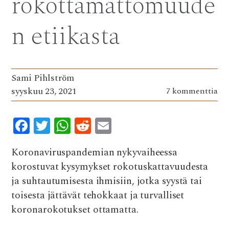
rokottamattomuude
k
p
n etiikasta
Sami Pihlström
syyskuu 23, 2021
7 kommenttia
F
T
W
R
E
ac
w
h
e
m
Koronaviruspandemian nykyvaiheessa
e
it
at
d
ai
korostuvat kysymykset rokotuskattavuudesta
b
te
s
di
l
ja suhtautumisesta ihmisiin, jotka syystä tai
o
r
A
t
toisesta jättävät tehokkaat ja turvalliset
o
p
koronarokotukset ottamatta.
k
p