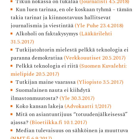
Tikun nokassa on tukalaa
(Journalisti 4.5.2018)
Kun luen tarinaa, en ole koskaan tyhmä – tämän
takia tarinat ja kiinnostavuus hallitsevat
journalismia ja viestintää
(Yle Puhe 23.4.2018)
Alkoholi on faktakysymys
(Lääkärilehti
31.5.2017)
Tutkijatohtorin mielestä pelkkä teknologia ei
paranna demokratiaa
(Verkkouutiset 20.5.2017)
Pelkkä teknologia ei riitä
(Suomen Kuvalehti:
mielipide 20.5.2017)
Tutkijan maine vaarassa
(Yliopisto 3.5.2017)
Suomalainen nauta ei kiihdytä
ilmastonmuutosta?
(Yle 30.3.2017)
Koko kansan lakeja
(Advokaatti 1/2017)
Mitä on asiantuntijuus “totuudenjälkeisessä”
ajassa?
(Bioetiikka.fi 10.1.2017)
Median tulevaisuus on sähköinen ja muuttuva
(NMT.fi 6.9.2017)