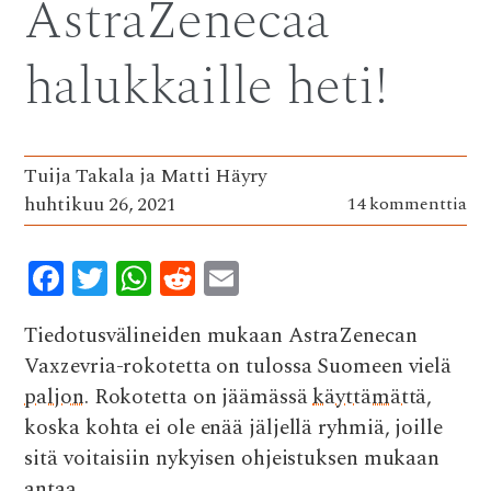
AstraZenecaa
o
r
A
t
o
p
halukkaille heti!
k
p
Tuija Takala ja Matti Häyry
huhtikuu 26, 2021
14 kommenttia
F
T
W
R
E
ac
w
h
e
m
Tiedotusvälineiden mukaan AstraZenecan
e
it
at
d
ai
Vaxzevria-rokotetta on tulossa Suomeen vielä
b
te
s
di
l
paljon
. Rokotetta on jäämässä
käyttämättä
,
o
r
A
t
koska kohta ei ole enää jäljellä ryhmiä, joille
o
p
sitä voitaisiin nykyisen ohjeistuksen mukaan
k
p
antaa
.