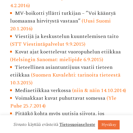
4.2.2016)
MV-boikotti yllätti tutkijan – ”Voi kääntyä
luomaansa hirvitystä vastaan”
(Uusi Suomi
20.1.2016)
Viestijä ja keskustelun kuuntelemisen taito
(STT Viestintäpalvelut 9.9.2015)
Kovat ajat koettelevat vuoropuhelun etiikkaa
(Helsingin Sanomat: mielipide 6.9.2015)
Tieteellinen asiantuntijuus vaatii tieteen
etiikkaa
(Suomen Kuvalehti: tarinoita tieteestä
10.3.2015)
Mediaetiikkaa verkossa
(niin & näin 14.10.2014)
Voimakkaat kuvat puhuttavat somessa
(Yle
Puhe 25.7.2014)
Pitääkö kohta myös uutisia siivota, jos
rikollinen niin pyytää?
(Suomen Kuvalehti
Sivusto käyttää evästeitä
Tietosuojaseloste
Hyväksy
15.7.2014)