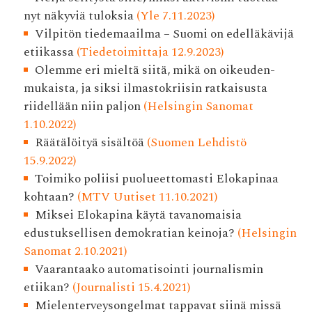
nyt näkyviä tuloksia
(Yle 7.11.2023)
Vilpitön tiedemaailma – Suomi on edelläkävijä
etiikassa
(Tiedetoimittaja 12.9.2023)
Olemme eri mieltä siitä, mikä on oikeuden­
mukaista, ja siksi ilmasto­kriisin ratkaisusta
riidellään niin paljon
(Helsingin Sanomat
1.10.2022)
Räätälöityä sisältöä
(Suomen Lehdistö
15.9.2022)
Toimiko poliisi puolueettomasti Elokapinaa
kohtaan?
(MTV Uutiset 11.10.2021)
Miksei Elokapina käytä tavanomaisia
edustuksellisen demokratian keinoja?
(Helsingin
Sanomat 2.10.2021)
Vaarantaako automatisointi journalismin
etiikan?
(Journalisti 15.4.2021)
Mielenterveysongelmat tappavat siinä missä