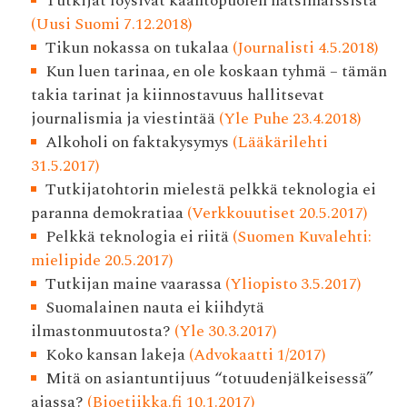
Tutkijat löysivät kääntöpuolen natsimarssista
(Uusi Suomi 7.12.2018)
Tikun nokassa on tukalaa
(Journalisti 4.5.2018)
Kun luen tarinaa, en ole koskaan tyhmä – tämän
takia tarinat ja kiinnostavuus hallitsevat
journalismia ja viestintää
(Yle Puhe 23.4.2018)
Alkoholi on faktakysymys
(Lääkärilehti
31.5.2017)
Tutkijatohtorin mielestä pelkkä teknologia ei
paranna demokratiaa
(Verkkouutiset 20.5.2017)
Pelkkä teknologia ei riitä
(Suomen Kuvalehti:
mielipide 20.5.2017)
Tutkijan maine vaarassa
(Yliopisto 3.5.2017)
Suomalainen nauta ei kiihdytä
ilmastonmuutosta?
(Yle 30.3.2017)
Koko kansan lakeja
(Advokaatti 1/2017)
Mitä on asiantuntijuus “totuudenjälkeisessä”
ajassa?
(Bioetiikka.fi 10.1.2017)