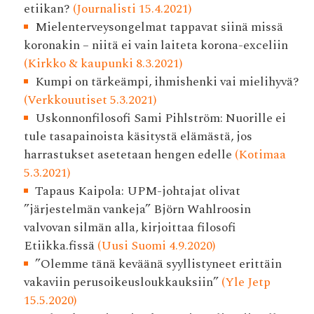
etiikan?
(Journalisti 15.4.2021)
Mielenterveysongelmat tappavat siinä missä
koronakin – niitä ei vain laiteta korona-exceliin
(Kirkko & kaupunki 8.3.2021)
Kumpi on tärkeämpi, ihmishenki vai mielihyvä?
(Verkkouutiset 5.3.2021)
Uskonnonfilosofi Sami Pihlström: Nuorille ei
tule tasapainoista käsitystä elämästä, jos
harrastukset asetetaan hengen edelle
(Kotimaa
5.3.2021)
Tapaus Kaipola: UPM-johtajat olivat
”järjestelmän vankeja” Björn Wahlroosin
valvovan silmän alla, kirjoittaa filosofi
Etiikka.fissä
(Uusi Suomi 4.9.2020)
”Olemme tänä keväänä syyllistyneet erittäin
vakaviin perusoikeusloukkauksiin”
(Yle Jetp
15.5.2020)