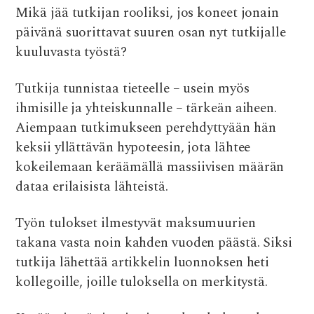
Mikä jää tutkijan rooliksi, jos koneet jonain
e
it
at
d
ai
päivänä suorittavat suuren osan nyt tutkijalle
b
te
s
di
l
kuuluvasta työstä?
o
r
A
t
o
p
Tutkija tunnistaa tieteelle – usein myös
k
p
ihmisille ja yhteiskunnalle – tärkeän aiheen.
Aiempaan tutkimukseen perehdyttyään hän
keksii yllättävän hypoteesin, jota lähtee
kokeilemaan keräämällä massiivisen määrän
dataa erilaisista lähteistä.
Työn tulokset ilmestyvät maksumuurien
takana vasta noin kahden vuoden päästä. Siksi
tutkija lähettää artikkelin luonnoksen heti
kollegoille, joille tuloksella on merkitystä.