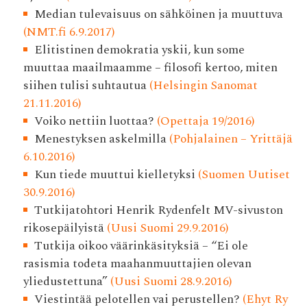
Median tulevaisuus on sähköinen ja muuttuva
(NMT.fi 6.9.2017)
Elitistinen demokratia yskii, kun some
muuttaa maailmaamme – filosofi kertoo, miten
siihen tulisi suhtautua
(Helsingin Sanomat
21.11.2016)
Voiko nettiin luottaa?
(Opettaja 19/2016)
Menestyksen askelmilla
(Pohjalainen – Yrittäjä
6.10.2016)
Kun tiede muuttui kielletyksi
(Suomen Uutiset
30.9.2016)
Tutkijatohtori Henrik Rydenfelt MV-sivuston
rikosepäilyistä
(Uusi Suomi 29.9.2016)
Tutkija oikoo väärinkäsityksiä – “Ei ole
rasismia todeta maahanmuuttajien olevan
yliedustettuna”
(Uusi Suomi 28.9.2016)
Viestintää pelotellen vai perustellen?
(Ehyt Ry