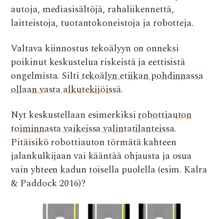
o
r
A
t
autoja, mediasisältöjä, rahaliikennettä,
o
p
laitteistoja, tuotantokoneistoja ja robotteja.
k
p
Valtava kiinnostus tekoälyyn on onneksi
poikinut keskustelua riskeistä ja eettisistä
ongelmista. Silti
tekoälyn etiikan pohdinnassa
ollaan vasta alkutekijöissä
.
Nyt keskustellaan esimerkiksi
robottiauton
toiminnasta vaikeissa valintatilanteissa
.
Pitäisikö robottiauton törmätä kahteen
jalankulkijaan vai kääntää ohjausta ja osua
vain yhteen kadun toisella puolella (
esim. Kalra
& Paddock 2016)?