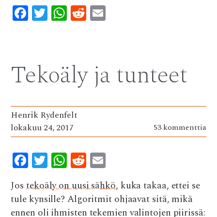
F
T
W
R
E
ac
w
h
e
m
e
it
at
d
ai
b
te
s
di
l
Tekoäly ja tunteet
o
r
A
t
o
p
k
p
Henrik Rydenfelt
lokakuu 24, 2017
53 kommenttia
F
T
W
R
E
ac
w
h
e
m
Jos
tekoäly on uusi sähkö
, kuka takaa, ettei se
e
it
at
d
ai
tule kynsille? A
lgoritmit ohjaavat sitä, mikä
b
te
s
di
l
ennen oli ihmisten tekemien valintojen piirissä: