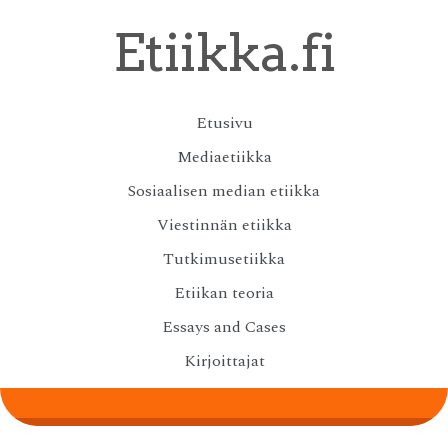
Skip
Etiikka.fi
to
main
content
Skip
Etusivu
Menu
to
Mediaetiikka
content
Sosiaalisen median etiikka
Viestinnän etiikka
Tutkimusetiikka
Etiikan teoria
Essays and Cases
Kirjoittajat