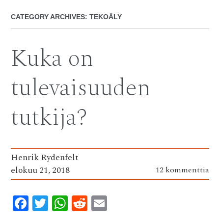
CATEGORY ARCHIVES:
TEKOÄLY
Kuka on
tulevaisuuden
tutkija?
Henrik Rydenfelt
elokuu 21, 2018
12 kommenttia
F
T
W
R
E
ac
w
h
e
m