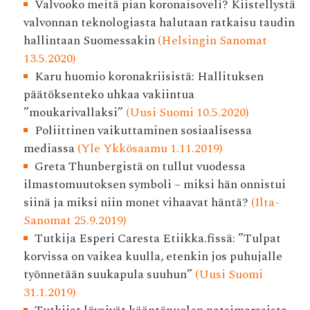
Valvooko meitä pian korona­isoveli? Kiistellystä
valvonnan teknologiasta halutaan ratkaisu taudin
hallintaan Suomessakin
(Helsingin Sanomat
13.5.2020)
Karu huomio koronakriisistä: Hallituksen
päätöksenteko uhkaa vakiintua
”moukarivallaksi”
(Uusi Suomi 10.5.2020)
Poliittinen vaikuttaminen sosiaalisessa
mediassa
(Yle Ykkösaamu 1.11.2019)
Greta Thunbergistä on tullut vuodessa
ilmastomuutoksen symboli – miksi hän onnistui
siinä ja miksi niin monet vihaavat häntä?
(Ilta-
Sanomat 25.9.2019)
Tutkija Esperi Caresta Etiikka.fissä: ”Tulpat
korvissa on vaikea kuulla, etenkin jos puhujalle
työnnetään suukapula suuhun”
(Uusi Suomi
31.1.2019)