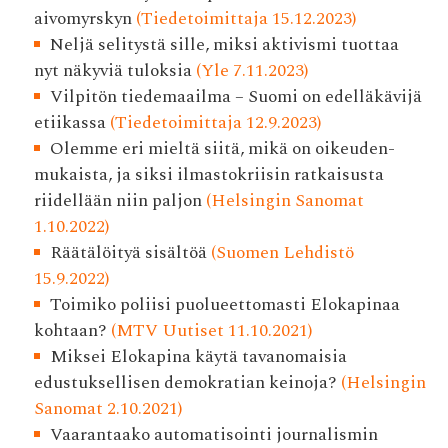
aivomyrskyn
(Tiedetoimittaja 15.12.2023)
Neljä selitystä sille, miksi aktivismi tuottaa
nyt näkyviä tuloksia
(Yle 7.11.2023)
Vilpitön tiedemaailma – Suomi on edelläkävijä
etiikassa
(Tiedetoimittaja 12.9.2023)
Olemme eri mieltä siitä, mikä on oikeuden­
mukaista, ja siksi ilmasto­kriisin ratkaisusta
riidellään niin paljon
(Helsingin Sanomat
1.10.2022)
Räätälöityä sisältöä
(Suomen Lehdistö
15.9.2022)
Toimiko poliisi puolueettomasti Elokapinaa
kohtaan?
(MTV Uutiset 11.10.2021)
Miksei Elokapina käytä tavanomaisia
edustuksellisen demokratian keinoja?
(Helsingin
Sanomat 2.10.2021)
Vaarantaako automatisointi journalismin