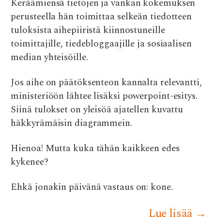
Keräämiensä tietojen ja vankan kokemuksen
perusteella hän toimittaa selkeän tiedotteen
tuloksista aihepiiristä kiinnostuneille
toimittajille, tiedebloggaajille ja sosiaalisen
median yhteisöille.
Jos aihe on päätöksenteon kannalta relevantti,
ministeriöön lähtee lisäksi powerpoint-esitys.
Siinä tulokset on yleisöä ajatellen kuvattu
häkkyrämäisin diagrammein.
Hienoa! Mutta kuka tähän kaikkeen edes
kykenee?
Ehkä jonakin päivänä vastaus on: kone.
Lue lisää
→